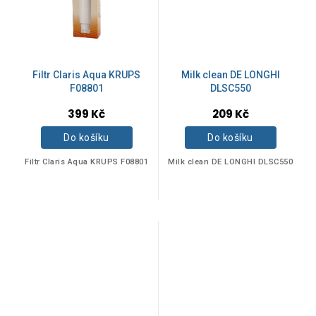
Položek k zobrazení:
9
Filtr Claris Aqua KRUPS
Milk clean DE LONGHI
F08801
DLSC550
Na skladě
2
399 Kč
209 Kč
Do košíku
Do košíku
Akce
0
Filtr Claris Aqua KRUPS F08801
Milk clean DE LONGHI DLSC550
Novinka
0
Tip
0