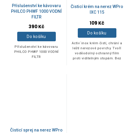
Příslušenství ke kávovaru
Čisticí krém na nerez WPro
PHILCO PHWF 1000 VODNÍ
IXC 115
FILTR
109 Kč
390 Kč
Do košíku
Do košíku
Activ´inox krém čistí, chrání a
Příslušenství ke kávovaru
leští nerezové povrchy. Tvoří
PHILCO PHWF 1000 VODNÍ
voděodolný ochranný film
FILTR
proti viditelným stopám. Bez
poškrábání.
Čisticí sprej na nerez WPro