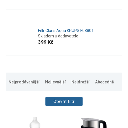
Filtr Claris Aqua KRUPS F08801
Skladem u dodavatele
399 Kč
Ř
a
Nejprodávanější
Nejlevnější
Nejdražší
Abecedně
z
e
n
Otevřít filtr
í
p
CENA
V
r
109
Kč
999
Kč
ý
o