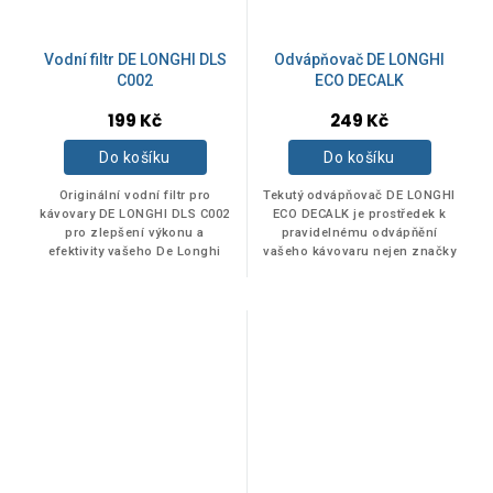
Vodní filtr DE LONGHI DLS
Odvápňovač DE LONGHI
C002
ECO DECALK
Průměrné
Průměrné
199 Kč
249 Kč
hodnocení
hodnocení
produktu
produktu
Do košíku
Do košíku
je
je
5,0
5,0
Originální vodní filtr pro
Tekutý odvápňovač DE LONGHI
z
z
kávovary DE LONGHI DLS C002
ECO DECALK je prostředek k
pro zlepšení výkonu a
pravidelnému odvápňění
5
5
efektivity vašeho De Longhi
vašeho kávovaru nejen značky
hvězdiček.
hvězdiček.
kávovaru. Pravidelnou
DeLonghi.
výměnou originálního filtru
prodloužíte životnost...