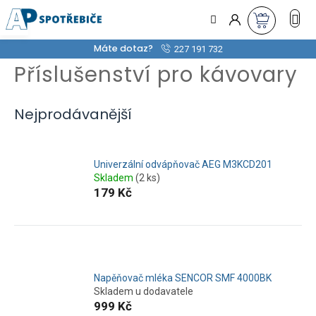
Přejít
na
obsah
Máte dotaz?
227 191 732
Příslušenství pro kávovary
Nejprodávanější
Univerzální odvápňovač AEG M3KCD201
Skladem
(2 ks)
179 Kč
Napěňovač mléka SENCOR SMF 4000BK
Skladem u dodavatele
999 Kč