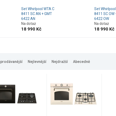
Set Whirlpool WTA C
Set Whirlpoo
8411 SC AN + GMT
8411 SC OW 
6422 AN
6422 OW
Na dotaz
Na dotaz
18 990 Kč
18 990 Kč
jprodávanější
Nejlevnější
Nejdražší
Abecedně