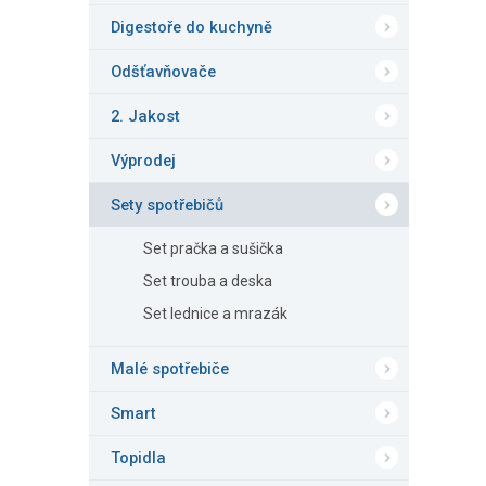
Digestoře do kuchyně
Odšťavňovače
2. Jakost
Výprodej
Sety spotřebičů
Set pračka a sušička
Set trouba a deska
Set lednice a mrazák
Malé spotřebiče
Smart
Topidla