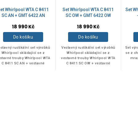
et Whirlpool WTA C 8411
Set Whirlpool WTA C 8411
Set W
SC AN + GMT 6422 AN
SC OW + GMT 6422 OW
18 990 Kč
18 990 Kč
Do košíku
Do košíku
stavný rustikální set výrobků
Vestavný rustikální set výrobků
Set výr
Whirlpool skládající se z
Whirlpool skládající se z
se z c
stavné trouby Whirlpool WTA
vestavné trouby Whirlpool WTA
mraz
C 8411 SC AN + vestavné
C 8411 SC OW + vestavné
ynové varné desky Whirlpool
plynové varné desky Whirlpool
GMT 6422 AN.
GMT 6422 OW.
O
v
l
á
d
a
c
í
p