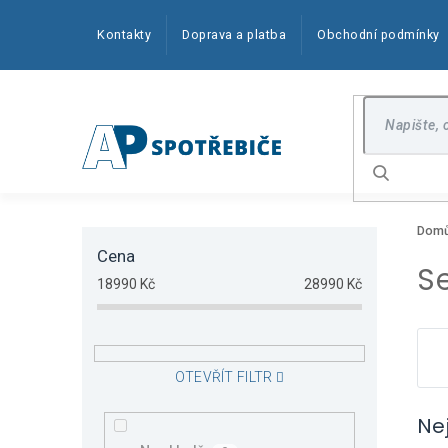
Přejít
na
Kontakty
Doprava a platba
Obchodní podmínky
obsah
Hledat
P
Dom
o
Cena
s
S
t
18990
Kč
28990
Kč
r
a
n
n
OTEVŘÍT FILTR
í
p
Ne
a