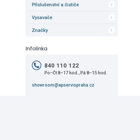
Příslušenství a čističe
Vysavače
Značky
Infolinka
840 110 122
Po–Čt 8–17 hod., Pá 8–15 hod.
showroom@apservispraha.cz
Z
á
p
a
Odebírat newsletter
t
Vložte svůj e-mail a my vám budeme zasílat informa
í