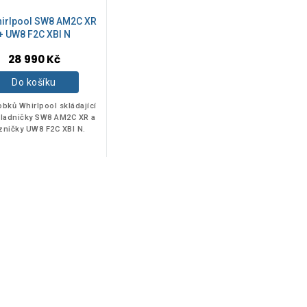
hirlpool SW8 AM2C XR
+ UW8 F2C XBI N
28 990 Kč
Do košíku
obků Whirlpool skládající
hladničky SW8 AM2C XR a
ničky UW8 F2C XBI N.