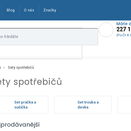
Blog
O nás
Značky
Máte 
227 1
(Po-Čt 8.
Sety spotřebičů
ů
ety spotřebičů
Set pračka a
Set trouba a
sušička
deska
jprodávanější