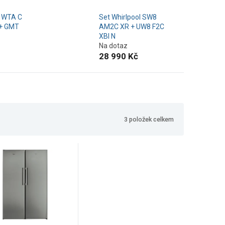
l WTA C
Set Whirlpool SW8
+ GMT
AM2C XR + UW8 F2C
XBI N
Na dotaz
28 990 Kč
3
položek celkem