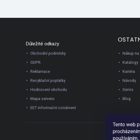
OSTATN
Důležité odkazy
Nákup na 
Obchodní podmínky
Katalogy
GDPR
Kariéra
Reklamace
Návody
Recyklační poplatky
Servis
Hodnocení obchodu
Blog
Mapa serveru
EET informační oznámení
Tento web p
procházením 
používáním..