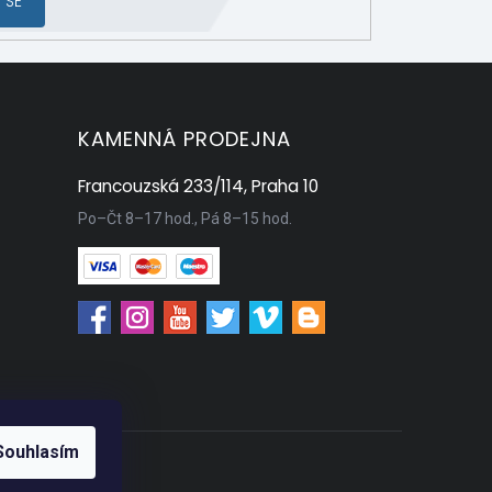
 SE
KAMENNÁ PRODEJNA
Francouzská 233/114, Praha 10
Po–Čt 8–17 hod., Pá 8–15 hod.
Souhlasím