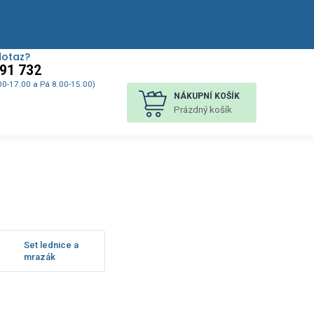
dotaz?
91 732
00-17.00 a Pá 8.00-15.00)
NÁKUPNÍ KOŠÍK
Prázdný košík
Set lednice a
mrazák