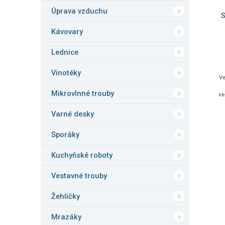
o
k
d
Úprava vzduchu
t
S
u
ů
k
Kávovary
t
Lednice
ů
Vinotéky
Ve
Mikrovlnné trouby
ve
pl
Varné desky
Sporáky
Kuchyňské roboty
Vestavné trouby
Žehličky
Mrazáky