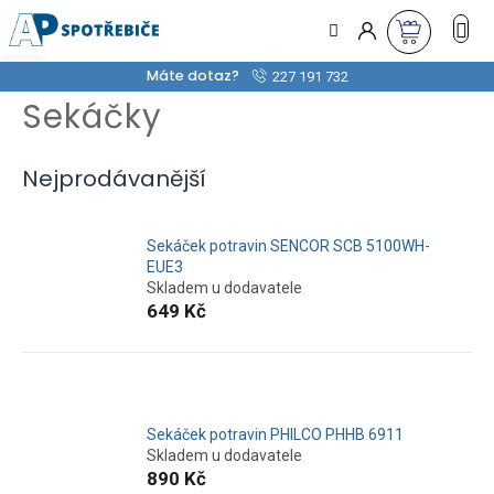
Přejít
na
obsah
Máte dotaz?
227 191 732
Sekáčky
Nejprodávanější
Sekáček potravin SENCOR SCB 5100WH-
EUE3
Skladem u dodavatele
649 Kč
Sekáček potravin PHILCO PHHB 6911
Skladem u dodavatele
890 Kč