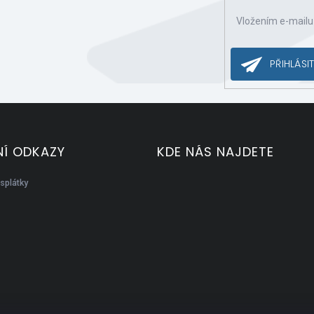
Vložením e-mailu
ce o nových produktech na našem e-shopu.
PŘIHLÁSIT
Í ODKAZY
KDE NÁS NAJDETE
splátky