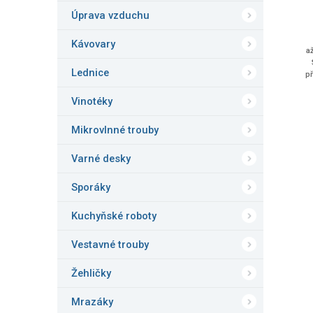
ů
Úprava vzduchu
Kávovary
a
Lednice
p
Vinotéky
Mikrovlnné trouby
Varné desky
Sporáky
Kuchyňské roboty
Vestavné trouby
Žehličky
Mrazáky