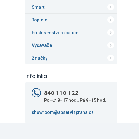
Smart
Topidla
Příslušenství a čističe
Vysavače
Značky
Infolinka
840 110 122
Po–Čt 8–17 hod., Pá 8–15 hod.
showroom@apservispraha.cz
Z
á