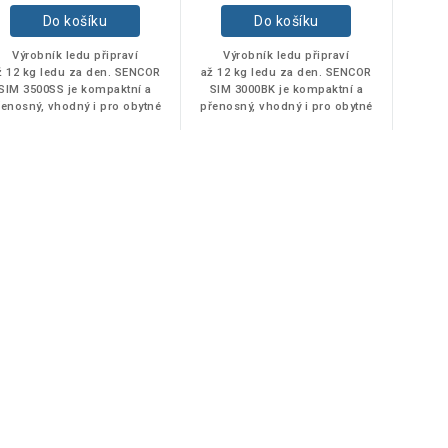
Do košíku
Do košíku
Výrobník ledu připraví
Výrobník ledu připraví
ž 12 kg ledu za den. SENCOR
až 12 kg ledu za den. SENCOR
SIM 3500SS je kompaktní a
SIM 3000BK je kompaktní a
řenosný, vhodný i pro obytné
přenosný, vhodný i pro obytné
vozy nebo malé kuchyně.
vozy nebo malé kuchyně.
O
v
l
á
d
a
c
í
p
r
v
k
y
v