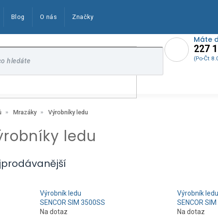
Blog
O nás
Značky
Máte 
227 1
(Po-Čt 8.
Výrobníky ledu
ů
Mrazáky
ýrobníky ledu
jprodávanější
Výrobník ledu
Výrobník led
SENCOR SIM 3500SS
SENCOR SIM
Na dotaz
Na dotaz