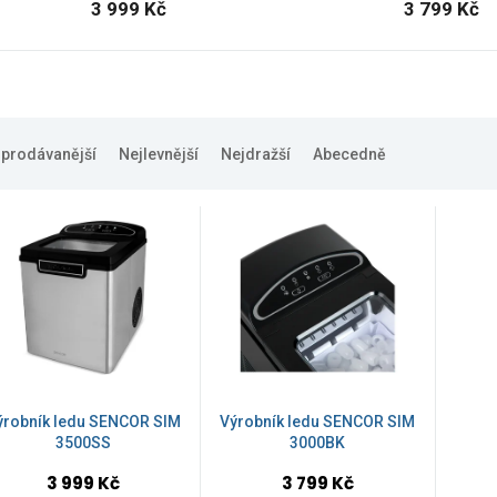
3 999 Kč
3 799 Kč
jprodávanější
Nejlevnější
Nejdražší
Abecedně
ýrobník ledu SENCOR SIM
Výrobník ledu SENCOR SIM
3500SS
3000BK
3 999 Kč
3 799 Kč