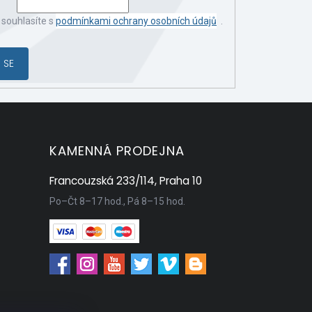
 souhlasíte s
podmínkami ochrany osobních údajů
.
 SE
KAMENNÁ PRODEJNA
Francouzská 233/114, Praha 10
Po–Čt 8–17 hod., Pá 8–15 hod.