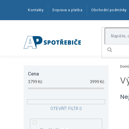
Přejít
na
Kontakty
Doprava a platba
Obchodní podmínky
obsah
Hledat
P
Dom
o
Cena
s
V
t
3799
Kč
3999
Kč
r
a
Ne
n
n
OTEVŘÍT FILTR
í
p
a