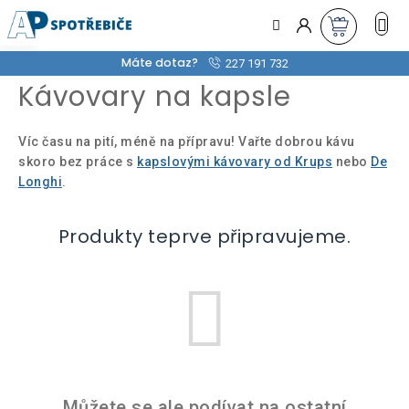
Přejít
na
obsah
Máte dotaz?
227 191 732
Kávovary na kapsle
Víc času na pití, méně na přípravu! Vařte dobrou kávu
skoro bez práce s
kapslovými kávovary od Krups
nebo
De
Longhi
.
Produkty teprve připravujeme.
Můžete se ale podívat na ostatní