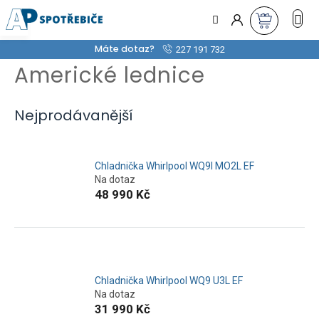
Přejít
na
obsah
Máte dotaz?
227 191 732
Americké lednice
Nejprodávanější
Chladnička Whirlpool WQ9I MO2L EF
Na dotaz
48 990 Kč
Chladnička Whirlpool WQ9 U3L EF
Na dotaz
31 990 Kč