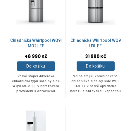
p
d
i
u
s
k
p
ZNAČKY
t
r
ů
o
PHILCO
d
1
Chladnička Whirlpool WQ9I
Chladnička Whirlpool WQ9
u
MO2L EF
U3L EF
k
Whirlpool
48 990 Kč
31 990 Kč
2
t
ů
Do košíku
Do košíku
BARVA
Volně stojící 4dveřová
Volně stojící kombinovaná
chladnička typu side-by-side
chladnička side-by-side WQ9
WQ9I MO2L EF v nerezovém
U3L EF v barvě optického
provedení s obrovskou
nerezu a obrovskou kapacitou
Bílá
1
kapacitou a beznámrazovou
s beznámrazovou technologií
technologií No Frost.
No Frost.
Využitelný objem...
Nerez
2