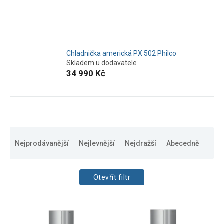
Chladnička americká PX 502 Philco
Skladem u dodavatele
34 990 Kč
Ř
a
Nejprodávanější
Nejlevnější
Nejdražší
Abecedně
z
e
n
Otevřít filtr
í
p
CENA
V
r
31990
Kč
48990
Kč
ý
o