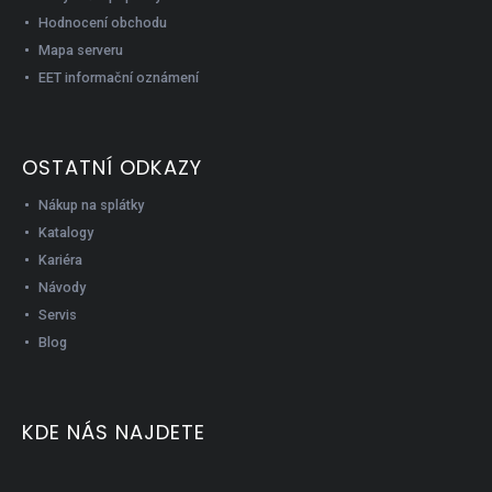
Hodnocení obchodu
VÝŠKA
Mapa serveru
EET informační oznámení
171 - 185 cm
1
OSTATNÍ ODKAZY
186 - 200 cm
2
Nákup na splátky
Katalogy
Položek k zobrazení:
3
Kariéra
Návody
Servis
Na skladě
0
Blog
Akce
KDE NÁS NAJDETE
0