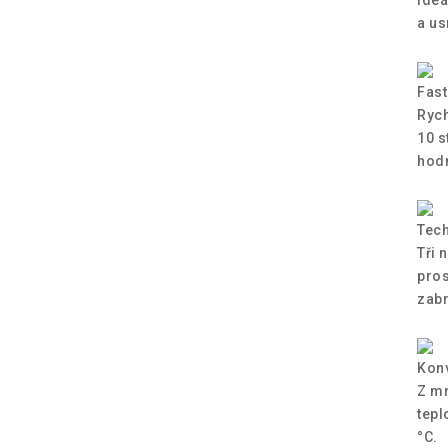
a us
Fast
Rych
10 s
hod
Tech
Tři 
pros
zabr
Konv
Z mr
tepl
°C.