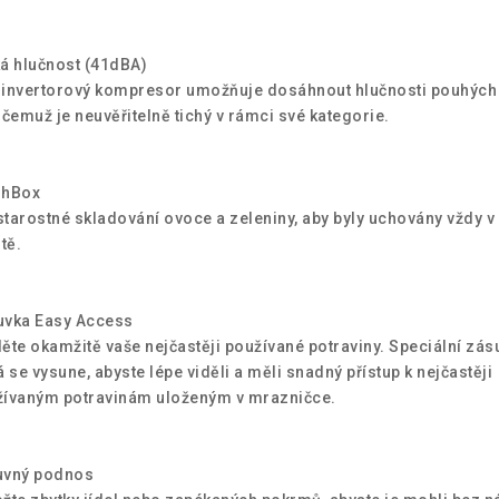
á hlučnost (41dBA)
invertorový kompresor umožňuje dosáhnout hlučnosti pouhých
 čemuž je neuvěřitelně tichý v rámci své kategorie.
shBox
tarostné skladování ovoce a zeleniny, aby byly uchovány vždy v 
itě.
uvka Easy Access
ěte okamžitě vaše nejčastěji používané potraviny. Speciální zás
á se vysune, abyste lépe viděli a měli snadný přístup k nejčastěji
ívaným potravinám uloženým v mrazničce.
uvný podnos