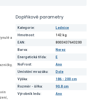
Doplňkové parametry
Kategorie
:
Lednice
Hmotnost
:
142 kg
lynulé a
EAN
:
8003437643200
Barva
:
Nerez
Energetická třída
:
E
NoFrost
:
Ano
azničky,
Umístění mrazáku
:
Dole
Výška
:
186 - 200 cm
Rozměr - šířka
:
90,8 cm
avin
Výrobník ledu
:
Ano
zení,