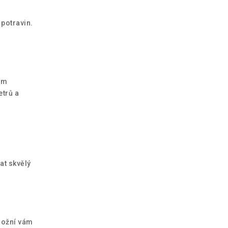
potravin.
ým
etrů a
at skvělý
možní vám