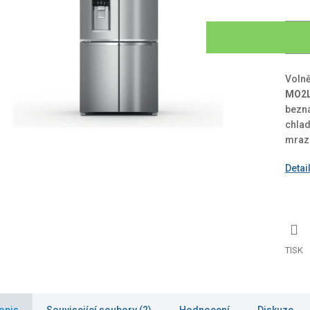
Volně
MO2L
bezná
chlad
mrazn
Detai
TISK
opis
Související soubory (2)
Hodnocení
Diskuze