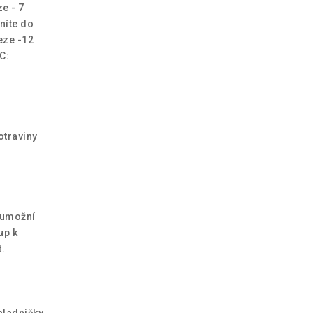
ze - 7
níte do
eze -12
C:
otraviny
m umožní
up k
t.
hladničky