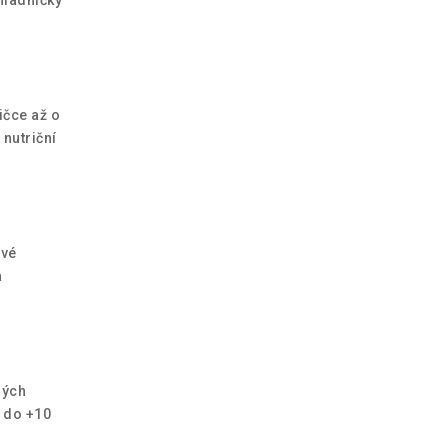
ičce až o
 nutriční
ové
a
ných
C do +10