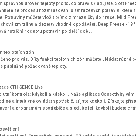
it správnou úroveň teploty pro to, co právě skladujete. Soft Free
yhněte se procesu rozmrazování u zmrazených potravin, které s
e. Potraviny můžete vložit přímo z mrazničky do hrnce. Mild Fre
uchová zmrzlinu a dezerty vhodné k podávání. Deep Freeze -18 °
vá nutriční hodnotu potravin po delší dobu.
t teplotních zón
ženo pro vás. Díky funkci teplotních zón můžete ukládat různé p
e příslušné požadované teploty.
kace 6TH SENSE Live
lutní kontrola: kdykoli a kdekoli. Naše aplikace Conectivity vá
dlně a intuitivně ovládat spotřebič, ať jste kdekoli. Získejte příst
avení a programům spotřebiče a sledujte jej, kdykoli budete chtí
osvětlení
lní osvětlení. Energeticky úsporné LED světlo osvětluje vnitřek c