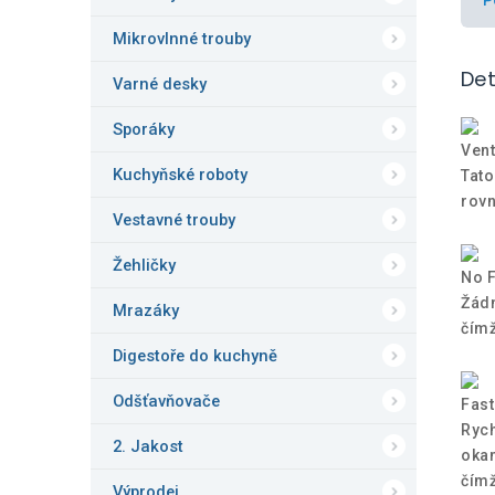
Mikrovlnné trouby
Det
Varné desky
Sporáky
Vent
Kuchyňské roboty
Tato
rovn
Vestavné trouby
Žehličky
No F
Žádn
Mrazáky
čímž
Digestoře do kuchyně
Odšťavňovače
Fast
Rych
2. Jakost
okam
čímž
Výprodej