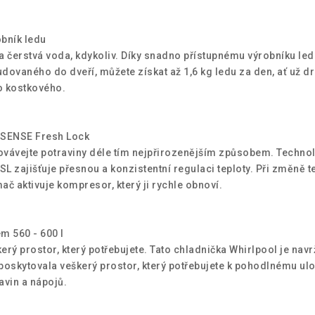
bník ledu
a čerstvá voda, kdykoliv. Díky snadno přístupnému výrobníku led
dovaného do dveří, můžete získat až 1,6 kg ledu za den, ať už 
 kostkového.
 SENSE Fresh Lock
vávejte potraviny déle tím nejpřirozenějším způsobem. Technol
L zajišťuje přesnou a konzistentní regulaci teploty. Při změně t
ač aktivuje kompresor, který ji rychle obnoví.
m 560 - 600 l
erý prostor, který potřebujete. Tato chladnička Whirlpool je navr
poskytovala veškerý prostor, který potřebujete k pohodlnému ul
avin a nápojů.