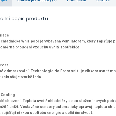
ailní popis produktu
ilace
 chladnička Whirlpool je vybavena ventilátorem, který zajišťuje p
oměrné proudění vzduchu uvnitř spotřebiče.
rost
é odmrazování. Technologie No Frost snižuje vlhkost uvnitř mr
 zabraňuje tvorbě ledu.
 Cooling
lé chlazení. Teplota uvnitř chladničky se po uložení nových potr
žitě sníží. Vestavěné senzory automaticky upravují teplotu chla
 zajišťují nízkou spotřebu energie a delší čerstvost.