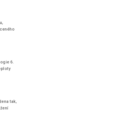
u,
drceného
ogie 6.
eploty
žena tak,
ožení