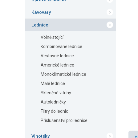
n
e
Kávovary
l
Lednice
Volně stojící
Kombinované lednice
Vestavné lednice
Americké lednice
Monoklimatické lednice
Malé lednice
Skleněné vitríny
Autoledničky
Filtry do lednic
Příslušenství pro lednice
Vinotéky
P