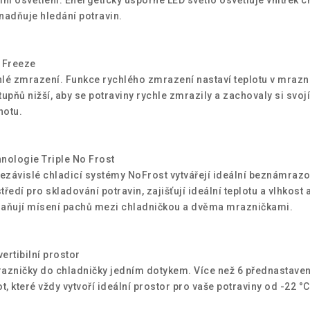
nadňuje hledání potravin.
 Freeze
lé zmrazení. Funkce rychlého zmrazení nastaví teplotu v mrazn
tupňů nižší, aby se potraviny rychle zmrazily a zachovaly si svojí
notu.
nologie Triple No Frost
nezávislé chladicí systémy NoFrost vytvářejí ideální beznámraz
tředí pro skladování potravin, zajišťují ideální teplotu a vlhkost 
aňují mísení pachů mezi chladničkou a dvěma mrazničkami.
ertibilní prostor
azničky do chladničky jedním dotykem. Více než 6 přednastave
ot, které vždy vytvoří ideální prostor pro vaše potraviny od -22 °