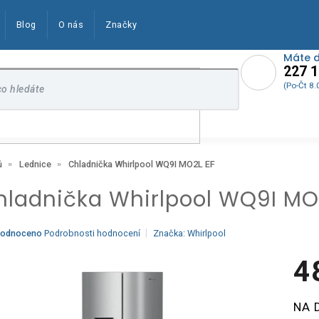
Blog
O nás
Značky
Máte 
227 1
(Po-Čt 8.
Chladnička Whirlpool WQ9I MO2L EF
ů
Lednice
hladnička Whirlpool WQ9I MO
ěrné
odnoceno
Podrobnosti hodnocení
Značka:
Whirlpool
ocení
ktu
4
Měrn
NA 
cena:
iček.