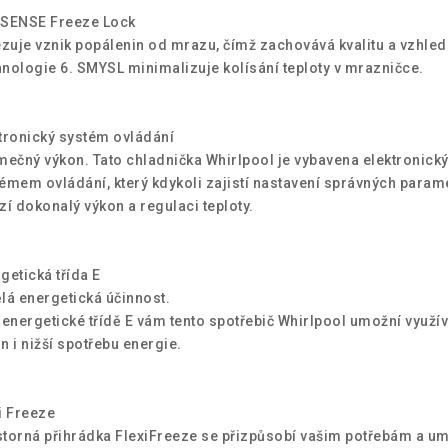
 SENSE Freeze Lock
uje vznik popálenin od mrazu, čímž zachovává kvalitu a vzhled 
nologie 6. SMYSL minimalizuje kolísání teploty v mrazničce.
tronický systém ovládání
mečný výkon. Tato chladnička Whirlpool je vybavena elektronick
émem ovládání, který kdykoli zajistí nastavení správných param
zí dokonalý výkon a regulaci teploty.
getická třída E
lá energetická účinnost.
 energetické třídě E vám tento spotřebič Whirlpool umožní využív
n i nižší spotřebu energie.
i Freeze
torná přihrádka FlexiFreeze se přizpůsobí vašim potřebám a u