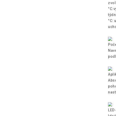
zvol
°C:v
týdn
°C: 
ucho
Poče
Navr
podl
Apli
Abso
poho
nast
LED 
Ideá