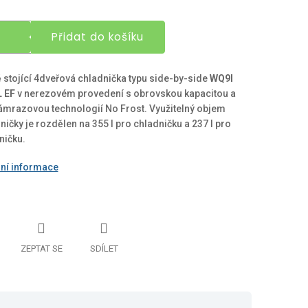
Přidat do košíku
 stojící 4dveřová chladnička typu side-by-side
WQ9I
 EF
v nerezovém provedení s obrovskou kapacitou a
mrazovou technologií No Frost
. Využitelný objem
ničky
je rozdělen na 355 l pro chladničku a 237 l pro
ičku.
lní informace
ZEPTAT SE
SDÍLET