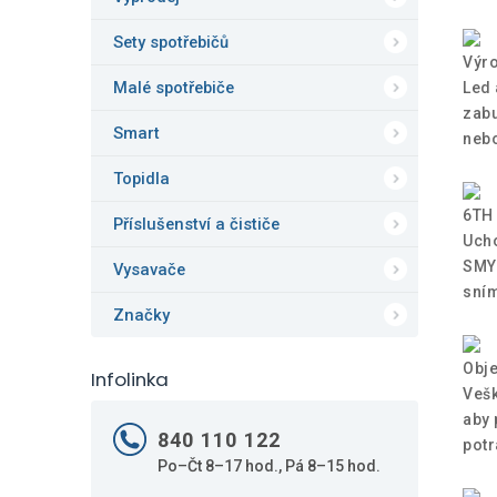
Sety spotřebičů
Výro
Malé spotřebiče
Led 
zabu
Smart
nebo
Topidla
6TH
Příslušenství a čističe
Ucho
SMYS
Vysavače
sním
Značky
Obje
Infolinka
Vešk
aby 
840 110 122
potr
Po–Čt 8–17 hod., Pá 8–15 hod.