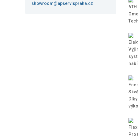
showroom@apservispraha.cz
6TH
Omez
Tech
Elek
Výji
syst
nabí
Ener
Skvě
Díky
výko
Flex
Pros