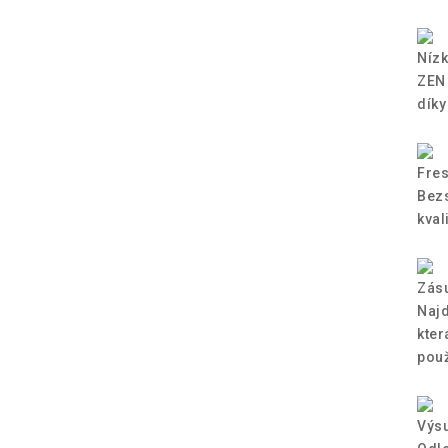
Nízk
ZEN 
díky
Fre
Bezs
kval
Zás
Najd
kter
použ
Výs