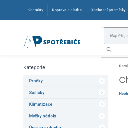
Přejít
na
Kontakty
Doprava a platba
Obchodní podmínky
obsah
Hledat
P
Dom
Kategorie
o
Přeskočit
kategorie
s
C
t
Pračky
r
a
Sušičky
Prům
Neoh
n
hodn
produ
Klimatizace
n
je
í
0,0
Myčky nádobí
p
z
5
a
Úprava vzduchu
hvězd