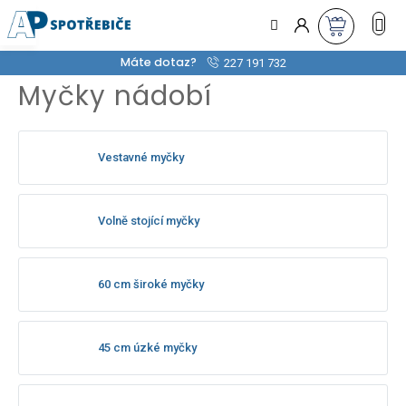
Přejít
na
obsah
Máte dotaz?
227 191 732
Myčky nádobí
Vestavné myčky
Volně stojící myčky
60 cm široké myčky
45 cm úzké myčky