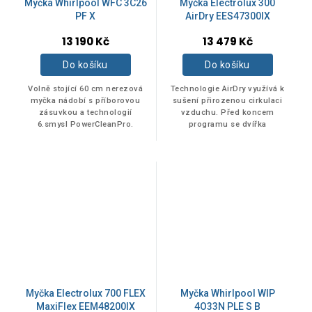
Myčka Whirlpool WFC 3C26
Myčka Electrolux 300
PF X
AirDry EES47300IX
13 190 Kč
13 479 Kč
Do košíku
Do košíku
Volně stojící 60 cm nerezová
Technologie AirDry využívá k
myčka nádobí s příborovou
sušení přirozenou cirkulaci
zásuvkou a technologií
vzduchu. Před koncem
6.smysl PowerCleanPro.
programu se dvířka
automaticky pootevřou, aby
dovnitř mohl proudit vzduch.
Tento způsob je 3x...
Myčka Electrolux 700 FLEX
Myčka Whirlpool WIP
MaxiFlex EEM48200IX
4O33N PLE S B