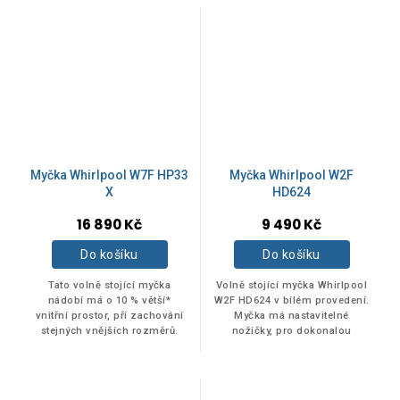
energetická třída C...
Pohodlný digitální...
D
30
E
22
F
3
Myčka Whirlpool W7F HP33
Myčka Whirlpool W2F
X
HD624
E;
1
16 890 Kč
9 490 Kč
Do košíku
Do košíku
HLUČNOST
Tato volně stojící myčka
Volně stojící myčka Whirlpool
nádobí má o 10 % větší*
W2F HD624 v bílém provedení.
vnitřní prostor, při zachování
Myčka má nastavitelné
stejných vnějších rozměrů.
nožičky, pro dokonalou
39 dB
1
Třída energetické účinnosti D.
stabilitu na nerovných
Pohodlný digitální časovač,
podlahách a površích.
který vás...
Přehledný digitální časovač,...
40 dB
2