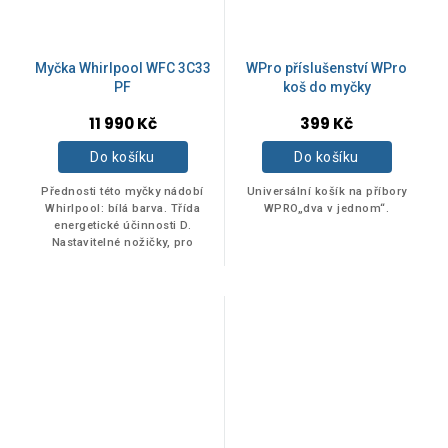
Akce
0
Myčka Whirlpool WFC 3C33
WPro příslušenství WPro
PF
koš do myčky
11 990 Kč
399 Kč
Novinka
0
Do košíku
Do košíku
Tip
0
Přednosti této myčky nádobí
Universální košík na příbory
Whirlpool: bílá barva. Třída
WPRO„dva v jednom“.
energetické účinnosti D.
Nastavitelné nožičky, pro
dokonalou stabilitu na
nerovných podlahách a
površích. Pohodlný...