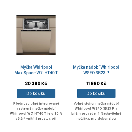
vzduchu. Před koncem
zachování stejných vnějších
programu se dvířka
rozměrů. Vynikající
automaticky pootevřou, aby...
energetická třída B...
BARVA
Bílá
9
Nerez
20
Myčka Whirlpool
Myčka nádobí Whirlpool
Stříbrná
1
MaxiSpace W7I HT40 T
WSFO 3B23 P
20 390 Kč
11 990 Kč
Do košíku
Do košíku
ENERGETICKÁ TŘÍDA
Přednosti plně integrované
Volně stojící myčka nádobí
vestavné myčky nádobí
Whirlpool WSFO 3B23 P v
B
4
Whirlpool W7I HT40 T je o 10 %
bílém provedení. Nastavitelné
větší* vnitřní prostor, při
nožičky, pro dokonalou
zachování stejných vnějších
stabilitu na nerovných
rozměrů. Vynikající
podlahách a površích.
C
1