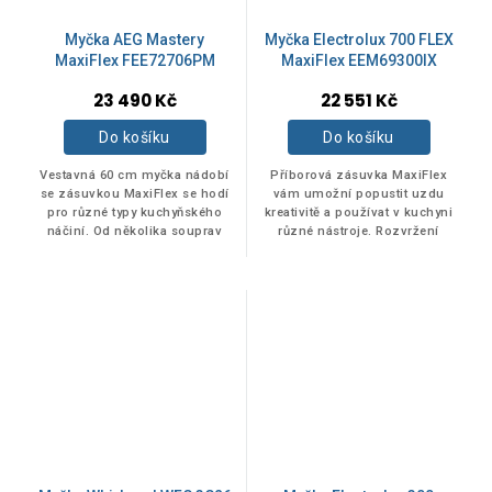
Myčka AEG Mastery
Myčka Electrolux 700 FLEX
MaxiFlex FEE72706PM
MaxiFlex EEM69300IX
23 490 Kč
22 551 Kč
Do košíku
Do košíku
Vestavná 60 cm myčka nádobí
Příborová zásuvka MaxiFlex
se zásuvkou MaxiFlex se hodí
vám umožní popustit uzdu
pro různé typy kuchyňského
kreativitě a používat v kuchyni
náčiní. Od několika souprav
různé nástroje. Rozvržení
příborů až po neskladné a
můžete upravit tak, aby šlo vše
velké náčiní jakou jsou
snadno umístit, od sad příborů
vařečky nebo...
až...