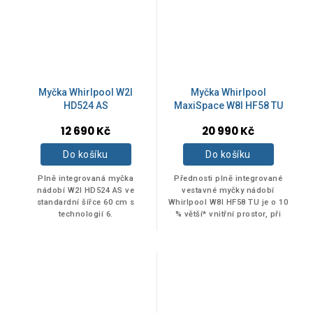
49 dB
1
52 dB
2
Myčka Whirlpool W2I
Myčka Whirlpool
38 dB
3
HD524 AS
MaxiSpace W8I HF58 TU
12 690 Kč
20 990 Kč
Do košíku
Do košíku
PROVEDENÍ
Plně integrovaná myčka
Přednosti plně integrované
nádobí W2I HD524 AS ve
vestavné myčky nádobí
S panelem
12
standardní šířce 60 cm s
Whirlpool W8I HF58 TU je o 10
technologií 6.
% větší* vnitřní prostor, při
smysl. Díky technologii 6.
zachování stejných vnějších
SMYSL myčka rozpozná
rozměrů. Vynikající
Plně integrovaná
26
velikost...
energetická třída B...
Kompaktní
2