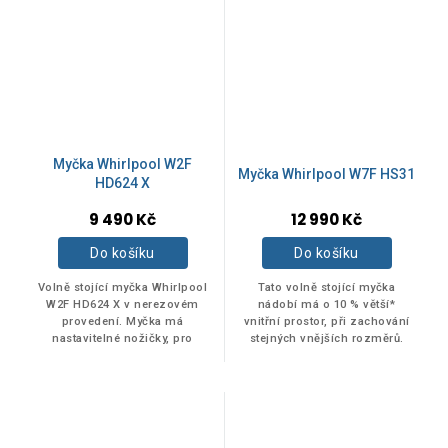
41 dB
1
42 dB
2
Myčka Whirlpool W2F
43 dB
13
Myčka Whirlpool W7F HS31
HD624 X
9 490 Kč
12 990 Kč
44 dB
23
Do košíku
Do košíku
Volně stojící myčka Whirlpool
Tato volně stojící myčka
45 dB
4
W2F HD624 X v nerezovém
nádobí má o 10 % větší*
provedení. Myčka má
vnitřní prostor, při zachování
nastavitelné nožičky, pro
stejných vnějších rozměrů.
46 dB
8
dokonalou stabilitu na
Třída energetické účinnosti D.
nerovných podlahách a
Pohodlný digitální časovač,
površích. Přehledný digitální...
který vás...
47 dB
1