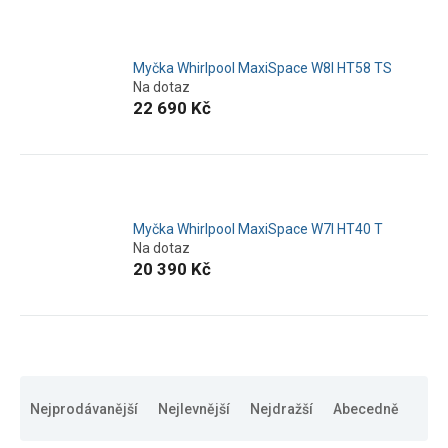
Myčka Whirlpool MaxiSpace W8I HT58 TS
Na dotaz
22 690 Kč
Myčka Whirlpool MaxiSpace W7I HT40 T
Na dotaz
20 390 Kč
Ř
a
Nejprodávanější
Nejlevnější
Nejdražší
Abecedně
z