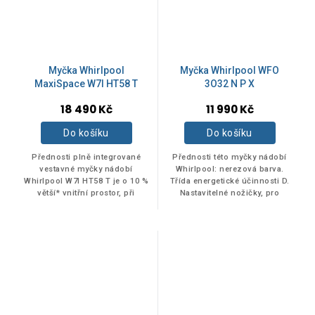
PŘÍBOROVÁ ZÁSUVKA
Ano
38
Myčka Whirlpool
Myčka Whirlpool WFO
MaxiSpace W7I HT58 T
3O32 N P X
18 490 Kč
11 990 Kč
Ne
15
Do košíku
Do košíku
Přednosti plně integrované
Přednosti této myčky nádobí
VHODNÉ PRO KUCHYNĚ IKEA METOD
vestavné myčky nádobí
Whirlpool: nerezová barva.
Whirlpool W7I HT58 T je o 10 %
Třída energetické účinnosti D.
větší* vnitřní prostor, při
Nastavitelné nožičky, pro
zachování stejných vnějších
dokonalou stabilitu na
Ano
7
rozměrů. Vynikající
nerovných podlahách a
energetická...
površích. Pohodlný...
Položek k zobrazení:
79
Na skladě
2