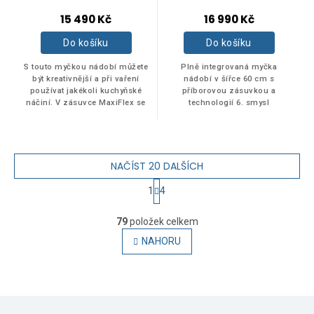
15 490 Kč
16 990 Kč
Do košíku
Do košíku
S touto myčkou nádobí můžete
Plně integrovaná myčka
být kreativnější a při vaření
nádobí v šířce 60 cm s
používat jakékoli kuchyňské
příborovou zásuvkou a
náčiní. V zásuvce MaxiFlex se
technologií 6. smysl
vždycky místo najde. Prostor
PowerClean.
navíc snadno přizpůsobíte
tomu,...
NAČÍST 20 DALŠÍCH
1
4
O
S
v
79
položek celkem
T
l
R
NAHORU
á
Á
d
N
a
K
c
O
Z
í