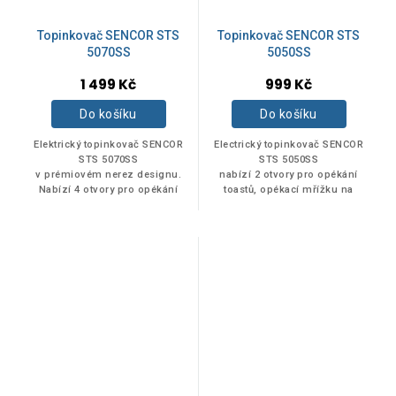
Topinkovač SENCOR STS
Topinkovač SENCOR STS
5070SS
5050SS
1 499 Kč
999 Kč
Do košíku
Do košíku
Elektrický topinkovač SENCOR
Electrický topinkovač SENCOR
STS 5070SS
STS 5050SS
v prémiovém nerez designu.
nabízí 2 otvory pro opékání
Nabízí 4 otvory pro opékání
toastů, opékací mřížku na
toastů, opékací mřížku na
ohřev a rozpékání pečiva a
ohřev a rozpékání housek...
k dispozici
má 9 stupňů nastavení
intenzity opečení.