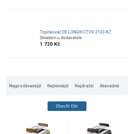
Topinkovač DE LONGHI CTOV 2103 AZ
Skladem u dodavatele
1 720 Kč
Ř
a
Nejprodávanější
Nejlevnější
Nejdražší
Abecedně
z
e
n
Otevřít filtr
í
p
CENA
V
r
399
Kč
1720
Kč
ý
o