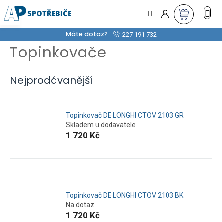
Přejít
na
obsah
Máte dotaz?
227 191 732
Topinkovače
Nejprodávanější
Topinkovač DE LONGHI CTOV 2103 GR
Skladem u dodavatele
1 720 Kč
Topinkovač DE LONGHI CTOV 2103 BK
Na dotaz
1 720 Kč