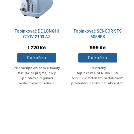
Akce
0
Novinka
0
Topinkovač DE LONGHI
Topinkovač SENCOR STS
CTOV 2103 AZ
6058BK
Tip
0
1 720 Kč
999 Kč
Do košíku
Do košíku
Připravujte chlebové toasty
Elektrický
tak, jak si přejete, díky
topinkovač SENCOR STS
6polohové regulaci
6058BK v zeleném metalickém
postupného hnědnutí.
provedení nabízí 3 funkce dohřívání
rozmrazování a okamžité
přerušení...