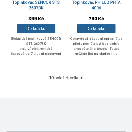
Topinkovač SENCOR STS
Topinkovač PHILCO PHTA
2607BK
4006
399 Kč
790 Kč
Do košíku
Do košíku
Elektrický topinkovač SENCOR
Opravdová západní snídaně by
STS 2607BK
nikdy neměla být bez dobře
nabízí elektronický
propečeného toustu. Toust
časovač se 7 stupni nastavení
můžete jíst na sladko I na
intenzity opečení. Díky
slano. Zkusilijste už někdy
funkci automatického...
toust s arašídovým máslem?
Vynikající.
10
položek celkem
O
v
l
á
Z
d
á
a
Odebírat newsletter
p
c
í
a
Vložte svůj e-mail a my vám budeme zasílat informace o nových
p
t
produktech na našem e-shopu.
r