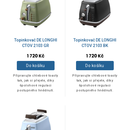
p
d
i
u
s
k
p
ZNAČKY
t
r
ů
o
De Longhi
d
3
Topinkovač DE LONGHI
Topinkovač DE LONGHI
u
CTOV 2103 GR
CTOV 2103 BK
k
PHILCO
1 720 Kč
1 720 Kč
1
t
ů
Do košíku
Do košíku
SENCOR
6
Připravujte chlebové toasty
Připravujte chlebové toasty
tak, jak si přejete, díky
tak, jak si přejete, díky
6polohové regulaci
6polohové regulaci
postupného hnědnutí.
postupného hnědnutí.
Položek k zobrazení:
10
Na skladě
0