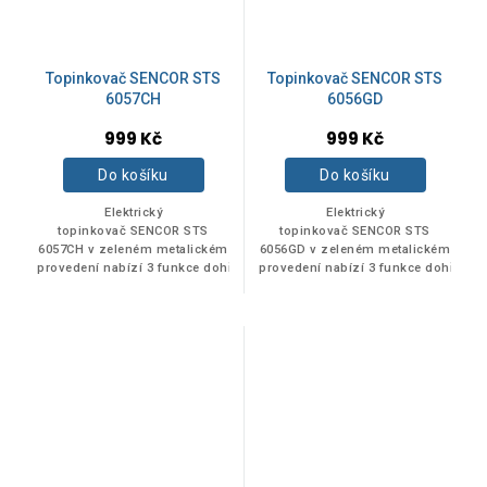
Topinkovač SENCOR STS
Topinkovač SENCOR STS
6057CH
6056GD
999 Kč
999 Kč
Do košíku
Do košíku
Elektrický
Elektrický
topinkovač SENCOR STS
topinkovač SENCOR STS
6057CH v zeleném metalickém
6056GD v zeleném metalickém
provedení nabízí 3 funkce dohřívání,
provedení nabízí 3 funkce dohřívání
rozmrazování a okamžité
rozmrazování a okamžité
přerušení provozu. Výsuvná
přerušení...
miska na drobky výrazně...