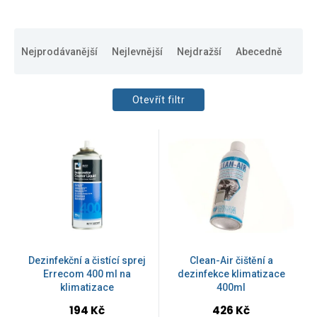
Ř
a
Nejprodávanější
Nejlevnější
Nejdražší
Abecedně
z
e
n
Otevřít filtr
í
p
CENA
V
r
48
Kč
6553
Kč
ý
o
p
d
i
u
s
k
p
ZNAČKY
t
r
ů
o
Advanced engineering
d
2
Dezinfekční a čistící sprej
Clean-Air čištění a
u
Errecom 400 ml na
dezinfekce klimatizace
klimatizace
400ml
k
AEG
19
t
Průměrné
Průměrné
194 Kč
426 Kč