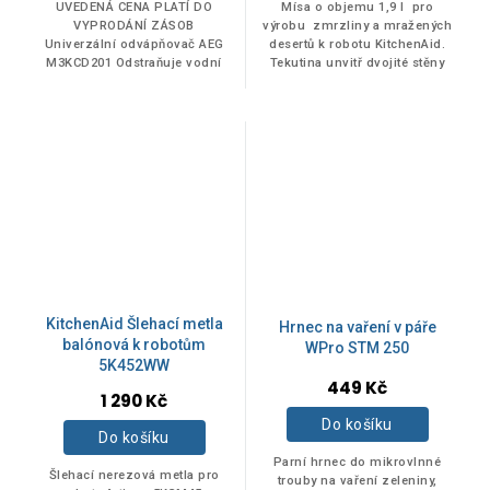
UVEDENÁ CENA PLATÍ DO
Mísa o objemu 1,9 l pro
VYPRODÁNÍ ZÁSOB
výrobu zmrzliny a mražených
Univerzální odvápňovač AEG
desertů k robotu KitchenAid.
M3KCD201 Odstraňuje vodní
Tekutina unvitř dvojité stěny
kámen, takže spotřebiče
této inovační mrazící mísy
fungují jako nové můžete jej
poskytne důkladné a...
použít v myčce, pračce,
varné...
KitchenAid Šlehací metla
Hrnec na vaření v páře
balónová k robotům
WPro STM 250
5K452WW
449 Kč
1 290 Kč
Do košíku
Do košíku
Parní hrnec do mikrovlnné
Šlehací nerezová metla pro
trouby na vaření zeleniny,