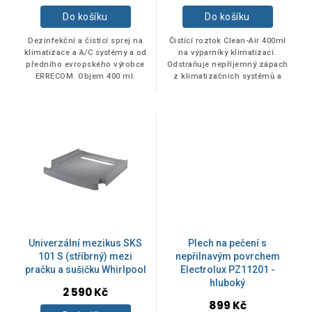
hodnocení
hodnocení
ů
produktu
produktu
Do košíku
Do košíku
BEKO
5
je
je
5,0
5,0
Dezinfekční a čistící sprej na
Čistící roztok Clean-Air 400ml
z
z
klimatizace a A/C systémy a od
na výparníky klimatizací.
předního evropského výrobce
Odstraňuje nepříjemný zápach
5
5
De Longhi
1
ERRECOM. Objem 400 ml.
z klimatizačních systémů a
hvězdiček.
hvězdiček.
dezinfikuje je. Je použitelný
pro mobilní, nástěnné i jiné...
ELECTROLUX
39
Errecom
6
KitchenAid
17
PHILCO
20
Univerzální mezikus SKS
Plech na pečení s
101 S (stříbrný) mezi
nepřilnavým povrchem
pračku a sušičku Whirlpool
Electrolux PZ11201 -
Samsung
1
hluboký
2 590 Kč
899 Kč