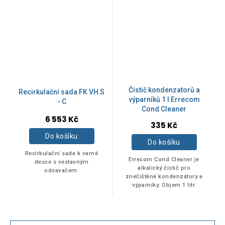
Čistič kondenzatorů a
Recirkulační sada FK VH S
výparníků 1 l Errecom
- C
Cond Cleaner
6 553 Kč
Průměrné
335 Kč
hodnocení
Do košíku
produktu
Do košíku
je
Recirkulační sada k varné
5,0
Errecom Cond Cleaner je
desce s vestavným
z
alkalický čistič pro
odsavačem.
znečištěné kondenzátory a
5
výparníky. Objem 1 litr.
hvězdiček.