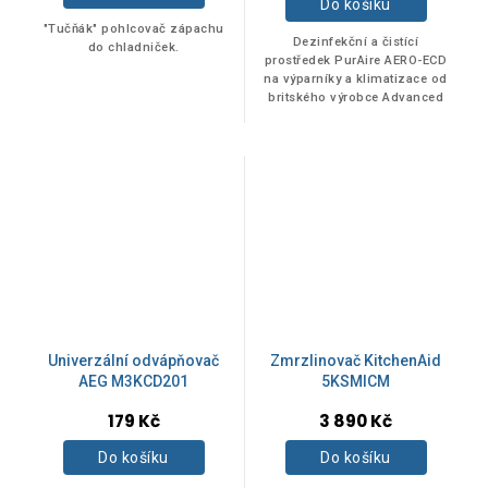
Do košíku
"Tučňák" pohlcovač zápachu
Akce
0
Dezinfekční a čistící
do chladniček.
prostředek PurAire AERO-ECD
na výparníky a klimatizace od
britského výrobce Advanced
Novinka
0
engineering . Výhodné balení
ve spreji 600 ml.
Tip
0
Univerzální odvápňovač
Zmrzlinovač KitchenAid
AEG M3KCD201
5KSMICM
179 Kč
3 890 Kč
Do košíku
Do košíku