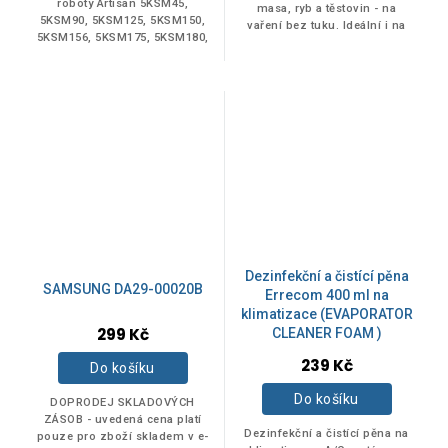
roboty Artisan 5KSM45,
masa, ryb a těstovin - na
5KSM90, 5KSM125, 5KSM150,
vaření bez tuku. Ideální i na
5KSM156, 5KSM175, 5KSM180,
rozmrazování a ohřívání a
5KSM185
uskladnení potravín v
chladničce. Odolný...
Dezinfekční a čistící pěna
SAMSUNG DA29-00020B
Errecom 400 ml na
klimatizace (EVAPORATOR
299 Kč
CLEANER FOAM )
Průměrné
239 Kč
Do košíku
hodnocení
produktu
Do košíku
DOPRODEJ SKLADOVÝCH
je
ZÁSOB - uvedená cena platí
5,0
Dezinfekční a čistící pěna na
pouze pro zboží skladem v e-