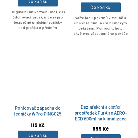
Do košíku
SENCOR
14
Do košíku
Originální univerzální mezikus
(stohovací sada), určený pro
Vařte řadu pokrmů v troubě s
bezpečné umístění sušičky
univerzálním, 4 cm hlubokým
Sharp
1
nad pračku s předním
pekáčem. Pomocí tohoto
plněním. Díl je známý jako
skvělého všestranného pekáče
SKS 101 S ve stříbrné barvě.
uvaříte velké kusy masa nebo
SKL
2
celé ryby. Velkorysá hloubka 4
cm vám...
Whirlpool
119
Wigam
1
Položek k zobrazení:
247
Dezinfekční a čistící
Pohlcovač zápachu do
prostředek PurAire AERO-
ledničky WPro PING025
ECD 600ml na klimatizace
Na skladě
26
115 Kč
699 Kč
Do košíku