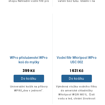
shopu Náhradní vodní filtr pro
vaření bez tuku. Ideální i na
hvězdiček.
hvězdiček.
Side by Side chladničky
rozmrazování a ohřívání a
Samung HAFEX/EXP (DA29-
uskladnení potravín v
10105J)
chladničce. Odolný...
WPro příslušenství WPro
Vodní filtr Whirlpool WPro
koš do myčky
USC 002
399 Kč
1 631 Kč
Do košíku
Do košíku
Universální košík na příbory
Výměnná vložka vodního filtru
WPRO„dva v jednom“.
do americké chladničky
Whirlpool WQ9I MO1L. Čistí
vodu a led, chrání životnost
výrobníku ledu a vodovodního