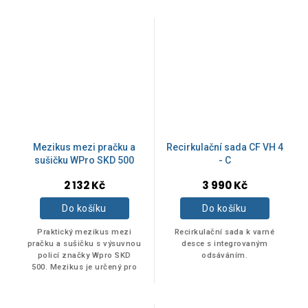
ventilu.
Mezikus mezi pračku a
Recirkulační sada CF VH 4
sušičku WPro SKD 500
- C
2 132 Kč
3 990 Kč
Do košíku
Do košíku
Praktický mezikus mezi
Recirkulační sada k varné
pračku a sušičku s výsuvnou
desce s integrovaným
policí značky Wpro SKD
odsáváním.
500. Mezikus je určený pro
design Whirlpool Supreme
Silence.