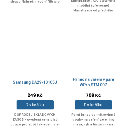
z
klimatizace , A/C systémy a
shopu Náhradní vodní filtr pro
mobilní (přenosné)
5
Side by Side chladničky
klimatizace od předního
Samung HAF-CIN/EXP (DA29-
hvězdiček.
evropského výrobce ERRECOM.
00020B)
Objem 400 ml.
Hrnec na vaření v páře
Samsung DA29-10105J
WPro STM 007
Průměrné
Průměrné
249 Kč
709 Kč
hodnocení
hodnocení
produktu
produktu
Do košíku
Do košíku
je
je
3,0
5,0
DOPRODEJ SKLADOVÝCH
Parní hrnec do mikrovlnné
z
z
ZÁSOB - uvedená cena platí
trouby na vaření zeleniny,
pouze pro zboží skladem v e-
masa, ryb a těstovin - na
5
5