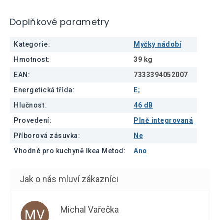
Doplňkové parametry
Kategorie
:
Myčky nádobí
Hmotnost
:
39 kg
EAN
:
7333394052007
Energetická třída
:
E;
Hlučnost
:
46 dB
Provedení
:
Plně integrovaná
Příborová zásuvka
:
Ne
Vhodné pro kuchyně Ikea Metod
:
Ano
Michal Vařečka
MV
Hodnocení obchodu je 5 z 5 hvězdiček.