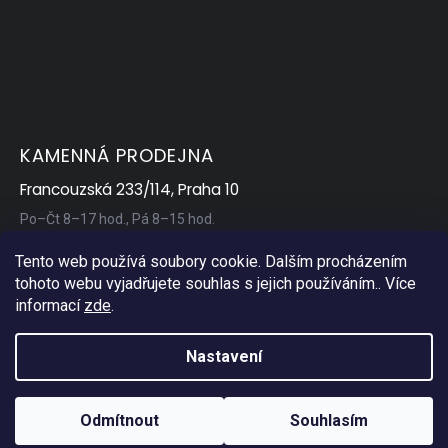
KAMENNÁ PRODEJNA
Francouzská 233/114, Praha 10
Po–Čt 8–17 hod., Pá 8–15 hod.
Tento web používá soubory cookie. Dalším procházením
tohoto webu vyjadřujete souhlas s jejich používáním.. Více
informací
zde
.
Nastavení
Copyright 2026
AP Servis
. Všechna práva vyhrazena.
Odmítnout
Souhlasím
Vytvořil Shoptet