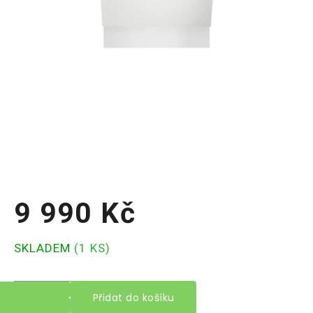
9 990 Kč
Měrná
SKLADEM
(1 KS)
cena:
Přidat do košíku