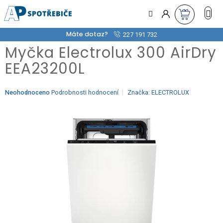
Přejít
na
obsah
Máte dotaz?
227 191 732
Myčka Electrolux 300 AirDry
EEA23200L
Průměrné
Neohodnoceno
Podrobnosti hodnocení
Značka:
ELECTROLUX
hodnocení
produktu
je
0,0
z
5
hvězdiček.