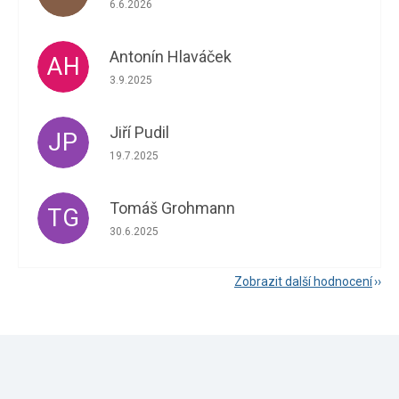
6.6.2026
Antonín Hlaváček
AH
Hodnocení obchodu je 5 z 5 hvězdiček.
3.9.2025
Jiří Pudil
JP
Hodnocení obchodu je 5 z 5 hvězdiček.
19.7.2025
Tomáš Grohmann
TG
Hodnocení obchodu je 5 z 5 hvězdiček.
30.6.2025
Zobrazit další hodnocení
Z
á
Odebírat newsletter
p