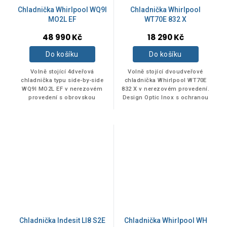
Chladnička Whirlpool WQ9I
Chladnička Whirlpool
MO2L EF
WT70E 832 X
48 990 Kč
18 290 Kč
Do košíku
Do košíku
Volně stojící 4dveřová
Volně stojící dvoudveřové
chladnička typu side-by-side
chladnička Whirlpool WT70E
WQ9I MO2L EF v nerezovém
832 X v nerezovém provedení.
provedení s obrovskou
Design Optic Inox s ochranou
kapacitou a beznámrazovou
proti otiskům prstů.
technologií No Frost.
Beznámrazová...
Využitelný objem...
Chladnička Indesit LI8 S2E
Chladnička Whirlpool WH