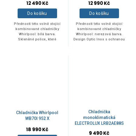
12 490 Kč
12 990 Kč
Do košíku
Do košíku
Přednosti této volně stojící
Přednosti této volně stojící
kombinované chladničky
kombinované chladničky
Whirlpool: bílá barva.
Whirlpool: nerezová barva.
Skleněné police, které
Design Optic Inox s ochranou
poskytují pevnost i eleganci.
proti otiskům prstů. Skleněné
Senzory 6. SMYSL, které
police, které poskytují pevnost
automaticky snižují...
i...
Chladnička
Chladnička Whirlpool
monoklimatická
WB70I 952 X
ELECTROLUX LRB2AE88S
18 990 Kč
9 490 Kč