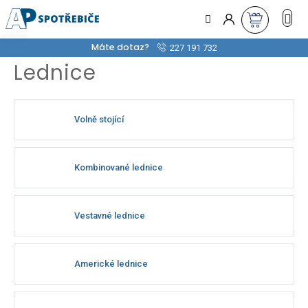
Přejít
na
obsah
Máte dotaz?
227 191 732
Lednice
Volně stojící
Kombinované lednice
Vestavné lednice
Americké lednice