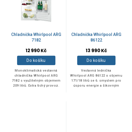
Chladnička Whirlpool ARG
Chladnička Whirlpool ARG
7182
86122
12 990 Kč
13 990 Kč
Do košíku
Do košíku
Monoklimatická vestavná
Vestavná lednička
chladnička Whirlpool ARG
Whirlpool ARG 86122 o objemu
7182 s využitelným objemem
171/18 litrů se 6. smyslem pro
209 litrů. Extra tichý provoz.
úsporu energie a šikovným
výparníkem.