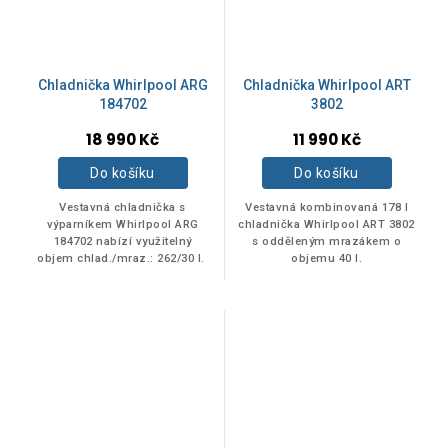
Chladnička Whirlpool ARG
Chladnička Whirlpool ART
184702
3802
18 990 Kč
11 990 Kč
Do košíku
Do košíku
Vestavná chladnička s
Vestavná kombinovaná 178 l
výparníkem Whirlpool ARG
chladnička Whirlpool ART 3802
184702 nabízí využitelný
s odděleným mrazákem o
objem chlad./mraz.: 262/30 l.
objemu 40 l.