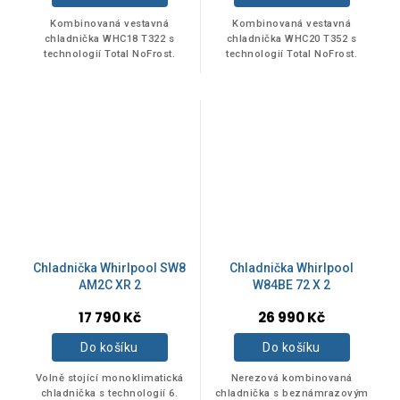
Kombinovaná vestavná
Kombinovaná vestavná
chladnička WHC18 T322 s
chladnička WHC20 T352 s
technologií Total NoFrost.
technologií Total NoFrost.
Chladnička Whirlpool SW8
Chladnička Whirlpool
AM2C XR 2
W84BE 72 X 2
17 790 Kč
26 990 Kč
Do košíku
Do košíku
Volně stojící monoklimatická
Nerezová kombinovaná
chladnička s technologií 6.
chladnička s beznámrazovým