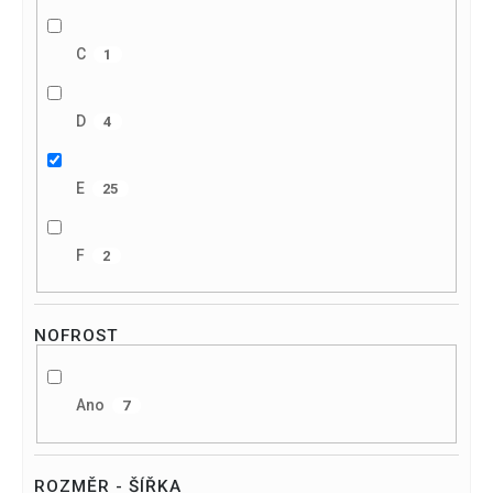
C
1
D
4
E
25
F
2
NOFROST
Ano
7
ROZMĚR - ŠÍŘKA