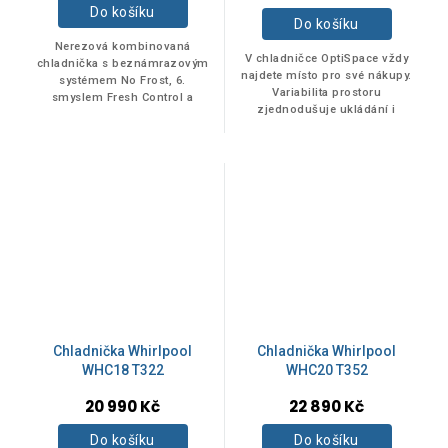
Do košíku
Do košíku
Nerezová kombinovaná
V chladničce OptiSpace vždy
chladnička s beznámrazovým
najdete místo pro své nákupy.
systémem No Frost, 6.
Variabilita prostoru
smyslem Fresh Control a
zjednodušuje ukládání i
kapacitou 462 litrů.
objemnějších potravin. Pokud
potřebujete ještě více místa,
zásuvky můžete...
Chladnička Whirlpool
Chladnička Whirlpool
WHC18 T322
WHC20 T352
20 990 Kč
22 890 Kč
Do košíku
Do košíku