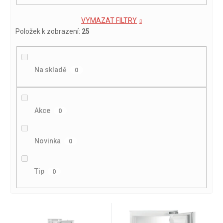
VYMAZAT FILTRY
Položek k zobrazení:
25
Na skladě
0
Akce
0
Novinka
0
Tip
0
V
ý