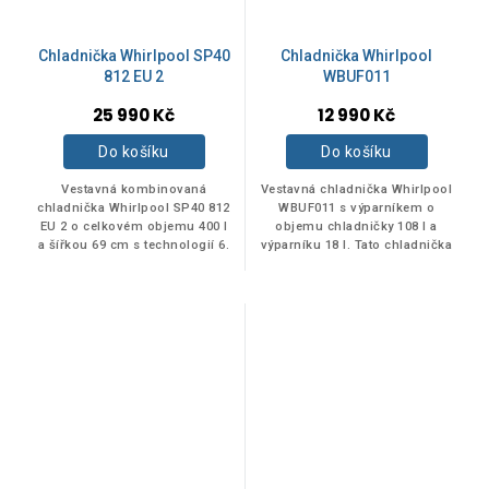
Chladnička Whirlpool SP40
Chladnička Whirlpool
812 EU 2
WBUF011
25 990 Kč
12 990 Kč
Do košíku
Do košíku
Vestavná kombinovaná
Vestavná chladnička Whirlpool
chladnička Whirlpool SP40 812
WBUF011 s výparníkem o
EU 2 o celkovém objemu 400 l
objemu chladničky 108 l a
a šířkou 69 cm s technologií 6.
výparníku 18 l. Tato chladnička
smysl a beznámrazovým
je rozměrově kompatibilní
systémem StopFrost. .
náhradou za chladničku
Whirlpool...