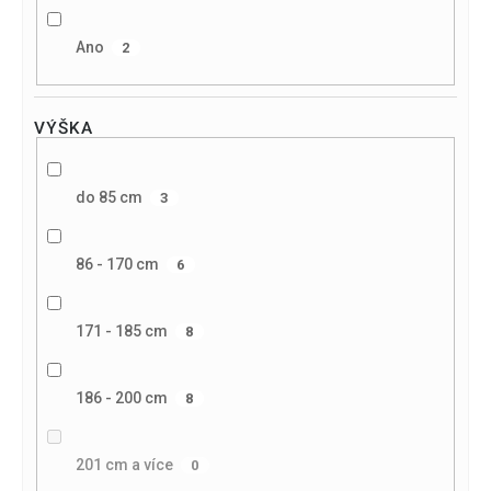
Ano
2
VÝŠKA
do 85 cm
3
86 - 170 cm
6
171 - 185 cm
8
186 - 200 cm
8
201 cm a více
0