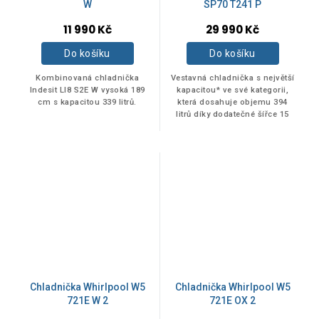
W
SP70 T241 P
11 990 Kč
29 990 Kč
Do košíku
Do košíku
Kombinovaná chladnička
Vestavná chladnička s největší
Indesit LI8 S2E W vysoká 189
kapacitou* ve své kategorii,
cm s kapacitou 339 litrů.
která dosahuje objemu 394
litrů díky dodatečné šířce 15
cm a o 50 % většímu**
úložnému prostoru. Vysoký
spotřebič,...
Chladnička Whirlpool W5
Chladnička Whirlpool W5
721E W 2
721E OX 2