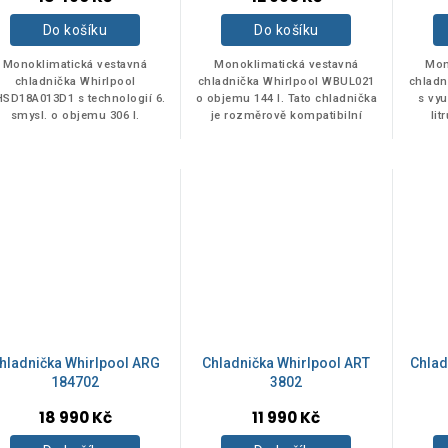
Do košíku
Do košíku
Monoklimatická vestavná
Monoklimatická vestavná
Mon
chladnička Whirlpool
chladnička Whirlpool WBUL021
chladn
SD18A013D1 s technologií 6.
o objemu 144 l. Tato chladnička
s vy
smysl. o objemu 306 l.
je rozměrově kompatibilní
lit
náhradou za chladničku
Whirlpool ARZ 0051.
hladnička Whirlpool ARG
Chladnička Whirlpool ART
Chlad
184702
3802
18 990 Kč
11 990 Kč