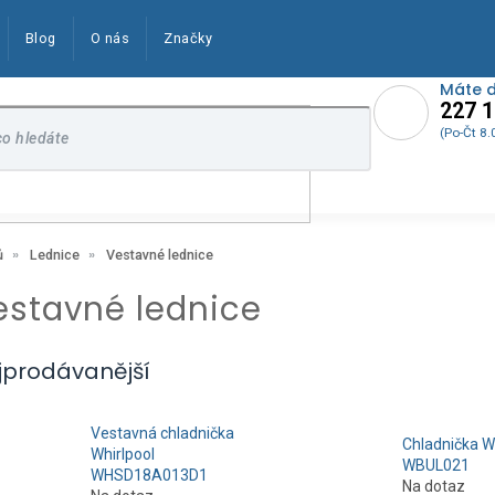
Blog
O nás
Značky
Máte 
227 1
(Po-Čt 8.
Vestavné lednice
ů
Lednice
estavné lednice
jprodávanější
Vestavná chladnička
Chladnička W
Whirlpool
WBUL021
WHSD18A013D1
Na dotaz