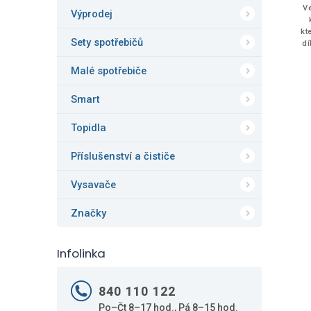
Ve
Výprodej
kt
Sety spotřebičů
dí
p
Malé spotřebiče
Smart
Topidla
Příslušenství a čističe
Vysavače
Značky
Infolinka
840 110 122
Po–Čt 8–17 hod., Pá 8–15 hod.