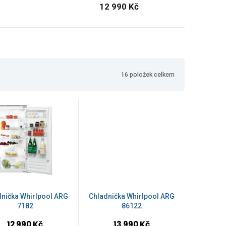
12 990 Kč
16
položek celkem
dnička Whirlpool ARG
Chladnička Whirlpool ARG
7182
86122
12 990 Kč
13 990 Kč