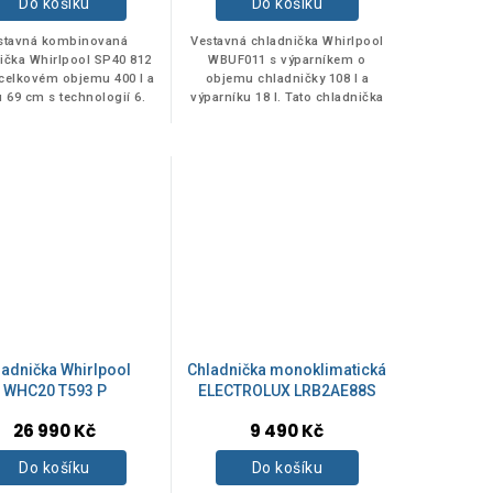
Do košíku
Do košíku
stavná kombinovaná
Vestavná chladnička Whirlpool
ička Whirlpool SP40 812
WBUF011 s výparníkem o
 celkovém objemu 400 l a
objemu chladničky 108 l a
u 69 cm s technologií 6.
výparníku 18 l. Tato chladnička
sl a beznámrazovým
je rozměrově kompatibilní
stémem StopFrost. .
náhradou za chladničku
Whirlpool...
ladnička Whirlpool
Chladnička monoklimatická
WHC20 T593 P
ELECTROLUX LRB2AE88S
26 990 Kč
9 490 Kč
Do košíku
Do košíku