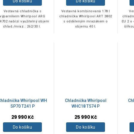
Do košíku
Do košíku
Vestavná chladnička s
Vestavná kombinovaná 178 l
Ve
výparníkem Whirlpool ARG
chladnička Whirlpool ART 3802
chladn
4702 nabízí využitelný objem
s odděleným mrazákem o
EU 2 o
chlad./mraz.: 262/30 l.
objemu 40 l.
šířko
smy
sy
Chladnička Whirlpool WH
Chladnička Whirlpool
Ch
SP70 T241 P
WHC18 T574 P
29 990 Kč
25 990 Kč
Do košíku
Do košíku