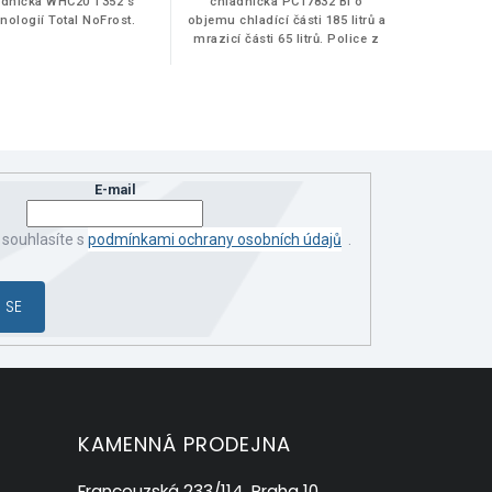
adnička WHC20 T352 s
chladnička PC17832 Bi o
nologií Total NoFrost.
objemu chladící části 185 litrů a
mrazicí části 65 litrů. Police z
bezpečnostního skla vytváří
čistý a jednoduchý design.
E-mail
 souhlasíte s
podmínkami ochrany osobních údajů
.
 SE
KAMENNÁ PRODEJNA
Francouzská 233/114, Praha 10