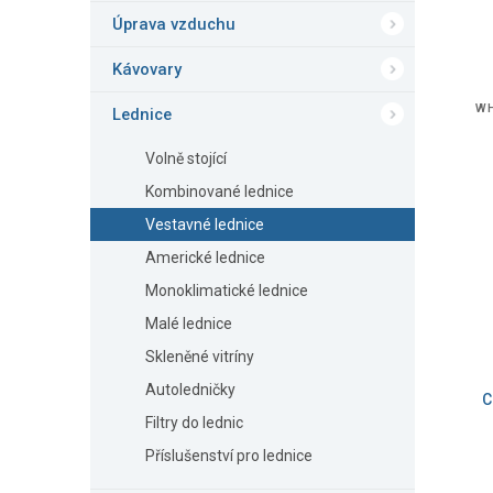
ů
Úprava vzduchu
Kávovary
WH
Lednice
Volně stojící
Kombinované lednice
Vestavné lednice
Americké lednice
Monoklimatické lednice
Malé lednice
Skleněné vitríny
Autoledničky
C
Filtry do lednic
Příslušenství pro lednice