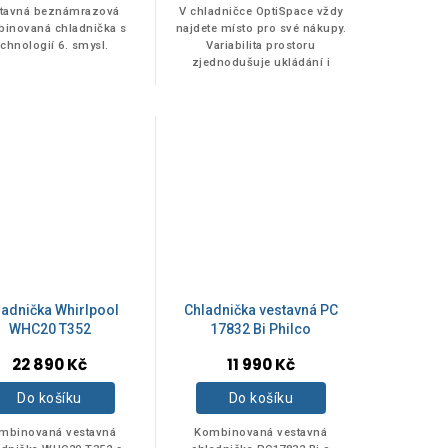
tavná beznámrazová
V chladničce OptiSpace vždy
inovaná chladnička s
najdete místo pro své nákupy.
echnologií 6. smysl.
Variabilita prostoru
zjednodušuje ukládání i
objemnějších potravin. Pokud
potřebujete ještě více místa,
zásuvky můžete...
ladnička Whirlpool
Chladnička vestavná PC
WHC20 T352
17832 Bi Philco
22 890 Kč
11 990 Kč
Do košíku
Do košíku
mbinovaná vestavná
Kombinovaná vestavná