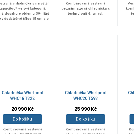
stavná chladnička s největší
Kombinovaná vestavná
Ves
kapacitou* ve své kategorii,
beznámrazová chladnička s
komb
erá dosahuje objemu 394 litrů
technologií 6. smysl.
t
ky dodatečné šířce 15 cm a o
50 % většímu** úložnému
rostoru. Vysoký spotřebič,...
Chladnička Whirlpool
Chladnička Whirlpool
Ch
WHC18 T322
WHC20 T593
20 990 Kč
25 990 Kč
Do košíku
Do košíku
Kombinovaná vestavná
Kombinovaná vestavná
Ko