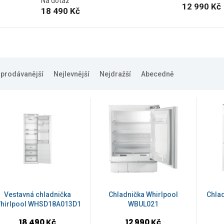
Na dotaz
12 990 Kč
18 490 Kč
jprodávanější
Nejlevnější
Nejdražší
Abecedně
Vestavná chladnička
Chladnička Whirlpool
Chla
hirlpool WHSD18A013D1
WBUL021
18 490 Kč
12 990 Kč