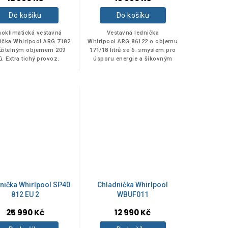
Do košíku
Do košíku
oklimatická vestavná
Vestavná lednička
ička Whirlpool ARG 7182
Whirlpool ARG 86122 o objemu
užitelným objemem 209
171/18 litrů se 6. smyslem pro
rů. Extra tichý provoz.
úsporu energie a šikovným
výparníkem.
nička Whirlpool SP40
Chladnička Whirlpool
812 EU 2
WBUF011
25 990 Kč
12 990 Kč