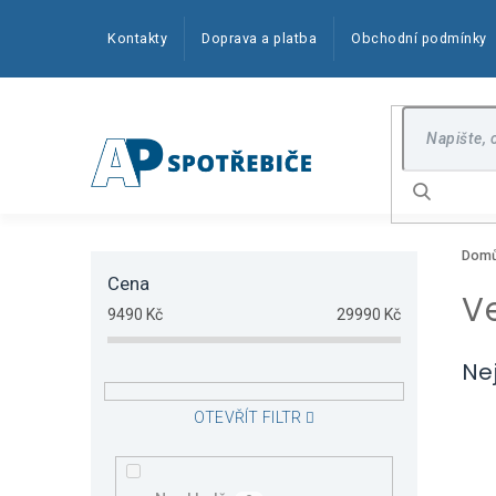
Přejít
na
Kontakty
Doprava a platba
Obchodní podmínky
obsah
Hledat
P
Dom
o
Cena
s
V
t
9490
Kč
29990
Kč
r
a
Ne
n
n
OTEVŘÍT FILTR
í
p
a