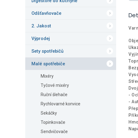
Digestoře do kuchyně
Odšťavňovače
Det
2. Jakost
Var
Výprodej
Obje
Ukaz
Sety spotřebičů
Vyjí
Topn
Malé spotřebiče
Bezp
Vyso
Mixéry
Stře
Tyčové mixéry
Dvoj
Ruční šlehače
- Oc
- Au
Rychlovarné konvice
Přep
Sekáčky
Přík
Hmot
Topinkovače
Napě
Sendvičovače