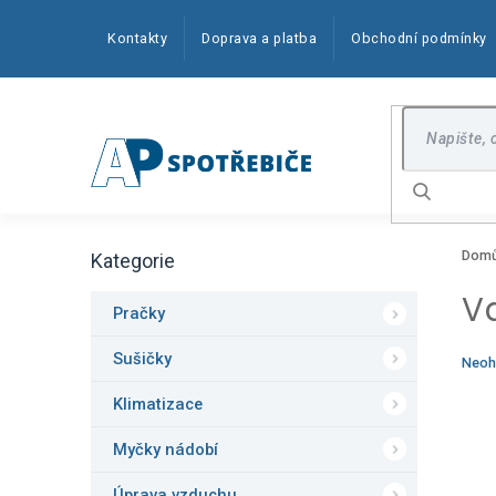
Přejít
na
Kontakty
Doprava a platba
Obchodní podmínky
obsah
Hledat
P
Dom
Kategorie
o
Přeskočit
kategorie
s
V
t
Pračky
r
a
Sušičky
Prům
Neoh
n
hodn
produ
Klimatizace
n
je
í
0,0
Myčky nádobí
p
z
5
a
Úprava vzduchu
hvězd