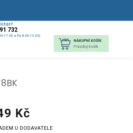
dotaz?
91 732
00-17.00 a Pá 8.00-15.00)
NÁKUPNÍ KOŠÍK
Prázdný košík
78BK
49 Kč
á
ADEM U DODAVATELE