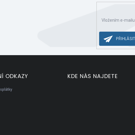
Vložením e-mailu
ce o nových produktech na našem e-shopu.
PŘIHLÁSIT
Í ODKAZY
KDE NÁS NAJDETE
splátky