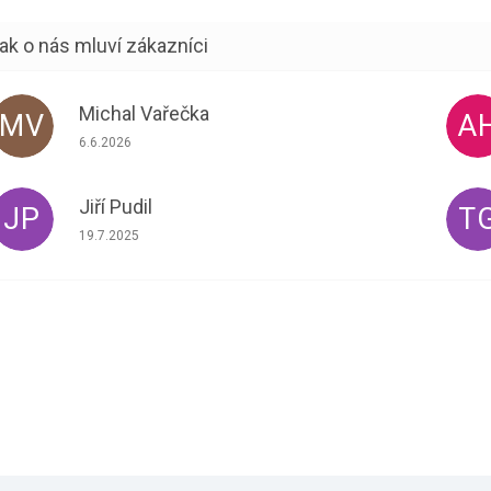
Michal Vařečka
MV
A
Hodnocení obchodu je 5 z 5 hvězdiček.
6.6.2026
Jiří Pudil
JP
T
Hodnocení obchodu je 5 z 5 hvězdiček.
19.7.2025