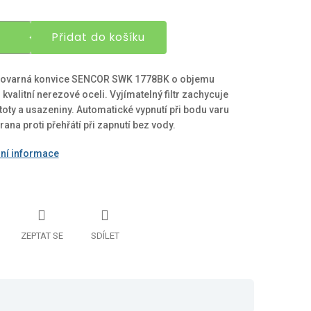
Přidat do košíku
lovarná konvice SENCOR SWK 1778BK o objemu
z kvalitní nerezové oceli. Vyjímatelný filtr zachycuje
toty a usazeniny. Automatické vypnutí při bodu varu
rana proti přehřátí při zapnutí bez vody.
lní informace
ZEPTAT SE
SDÍLET