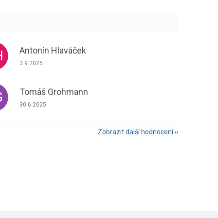
Antonín Hlaváček
H
Hodnocení obchodu je 5 z 5 hvězdiček.
3.9.2025
Tomáš Grohmann
G
Hodnocení obchodu je 5 z 5 hvězdiček.
30.6.2025
Zobrazit další hodnocení