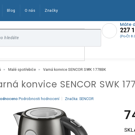
Blog
O nás
Značky
Máte 
227 1
(Po-Čt 8.
Varná konvice SENCOR SWK 1778BK
ů
Malé spotřebiče
arná konvice SENCOR SWK 17
ěrné
odnoceno
Podrobnosti hodnocení
Značka:
SENCOR
ocení
ktu
7
Měrn
SKL
cena:
iček.