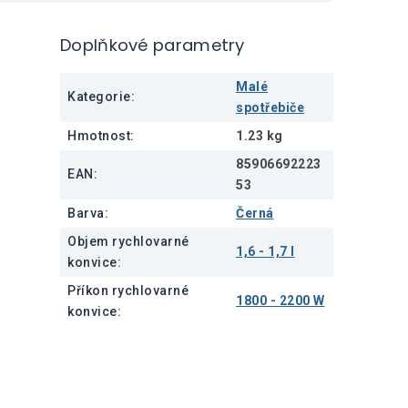
Doplňkové parametry
Malé
Kategorie
:
spotřebiče
Hmotnost
:
1.23 kg
85906692223
EAN
:
53
Barva
:
Černá
Objem rychlovarné
1,6 - 1,7 l
konvice
:
Příkon rychlovarné
1800 - 2200 W
konvice
: