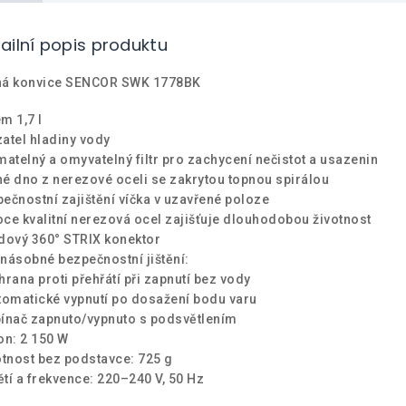
ailní popis produktu
ná konvice SENCOR SWK 1778BK
m 1,7 l
atel hladiny vody
matelný a omyvatelný filtr pro zachycení nečistot a usazenin
é dno z nerezové oceli se zakrytou topnou spirálou
ečnostní zajištění víčka v uzavřené poloze
ce kvalitní nerezová ocel zajišťuje dlouhodobou životnost
dový 360° STRIX konektor
násobné bezpečnostní jištění:
hrana proti přehřátí při zapnutí bez vody
tomatické vypnutí po dosažení bodu varu
ínač zapnuto/vypnuto s podsvětlením
on: 2 150 W
nost bez podstavce: 725 g
tí a frekvence: 220–240 V, 50 Hz