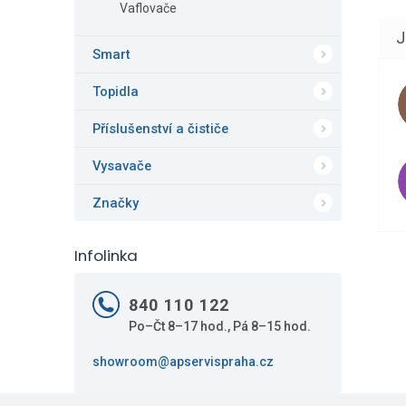
Vaflovače
Smart
Topidla
Příslušenství a čističe
Vysavače
Značky
Infolinka
840 110 122
Po–Čt 8–17 hod., Pá 8–15 hod.
showroom@apservispraha.cz
Z