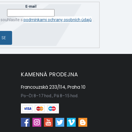
E-mail
 souhlasíte s
podmínkami ochrany osobních údajů
.
 SE
KAMENNÁ PRODEJNA
Francouzská 233/114, Praha 10
Po–Čt 8–17 hod., Pá 8–15 hod.