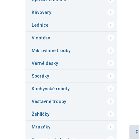
n
e
Kávovary
l
Lednice
Vinotéky
Mikrovlnné trouby
Varné desky
Sporáky
Kuchyňské roboty
Vestavné trouby
Žehličky
Mrazáky
P