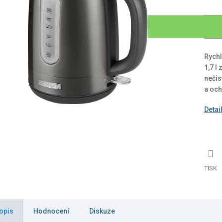
Rych
1,7 l 
nečis
a och
Detai
TISK
opis
Hodnocení
Diskuze