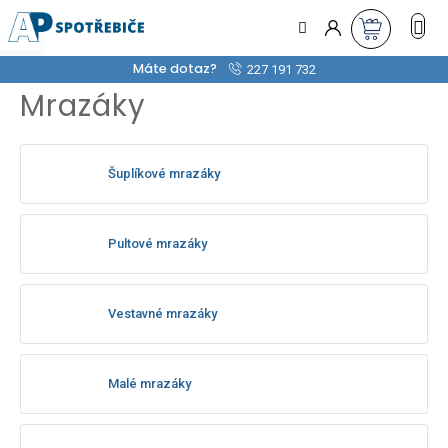
Přejít
na
obsah
Máte dotaz?
227 191 732
Mrazáky
Šuplíkové mrazáky
Pultové mrazáky
Vestavné mrazáky
Malé mrazáky