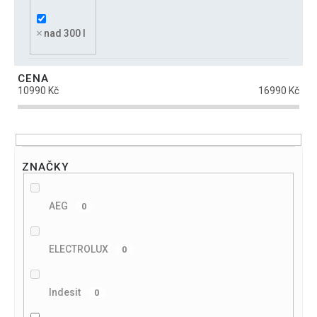
u
k
nad 300 l
t
ů
CENA
10990
Kč
16990
Kč
ZNAČKY
AEG
0
ELECTROLUX
0
Indesit
0