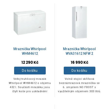
V
ý
p
i
s
p
r
o
d
Mraznička Whirlpool
Mraznička Whirlpool
u
WHM4612
WVA31612 NFW 2
k
12 290 Kč
16 990 Kč
t
ů
Do košíku
Do košíku
Velký truhlicový mrazák
Volně stojící skříňová
Whirlpool WHM4612 o objemu
beznámrazová mraznička se
432 l. Součástí mrazáku jsou
6. smyslem NO FROST s
čtyři koše pro uskladnění
využitelným objemem 303 litrů.
potravin.