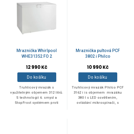
Mraznička Whirlpool
Mraznička pultová PCF
WHE31352 FO 2
3802 i Philco
12 990 Kč
10 990 Kč
Do košíku
Do košíku
Truhlicový mrazák s
Truhlicový mrazák Philco PCF
využitelným objemem 312 litrů.
3162 i is objemem mrazáku
S technologií 6. smysl a
380 l s LED osvětlením,
StopFrost systémem proti
ovládání mikrospínači, s
námraze.
inverterovým kompresorem a
inovativní
technologií FrostProtection.