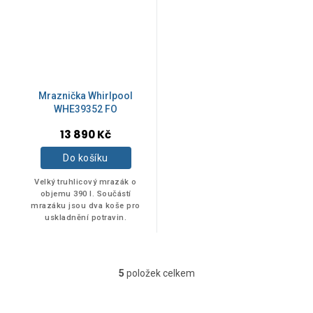
Mraznička Whirlpool
WHE39352 FO
13 890 Kč
Do košíku
Velký truhlicový mrazák o
objemu 390 l. Součástí
mrazáku jsou dva koše pro
uskladnění potravin.
5
položek celkem
O
v
l