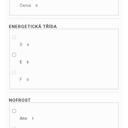
Černá
0
ENERGETICKÁ TŘÍDA
D
0
E
5
F
0
NOFROST
Ano
1