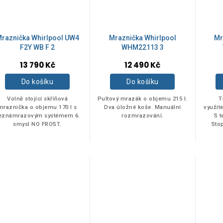
raznička Whirlpool UW4
Mraznička Whirlpool
Mr
F2Y WB F 2
WHM22113 3
13 790 Kč
12 490 Kč
Do košíku
Do košíku
Volně stojící skříňová
Pultový mrazák o objemu 215 l.
T
mraznička o objemu 170 l s
Dva úložné koše. Manuální
využit
eznámrazovým systémem 6.
rozmrazování.
S t
smysl NO FROST.
Sto