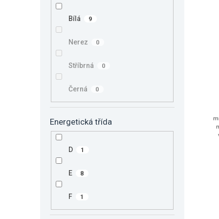
s
o
p
d
Bílá
9
r
u
o
k
Nerez
0
d
t
u
ů
k
Stříbrná
0
t
ů
Černá
0
m
Energetická třída
m
D
1
E
8
F
1