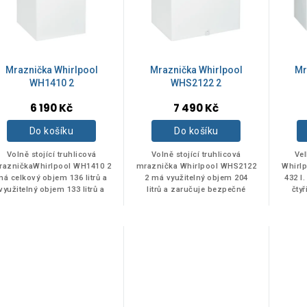
Mraznička Whirlpool
Mraznička Whirlpool
Mr
WH1410 2
WHS2122 2
6 190 Kč
7 490 Kč
Do košíku
Do košíku
Volně stojící truhlicová
Volně stojící truhlicová
Vel
razničkaWhirlpool WH1410 2
mraznička Whirlpool WHS2122
Whirl
á celkový objem 136 litrů a
2 má využitelný objem 204
432 l
využitelný objem 133 litrů a
litrů a zaručuje bezpečné
čty
zaručuje bezpečné uložení
uložení vašich oblíbených
vašich oblíbených potravin.
potravin.