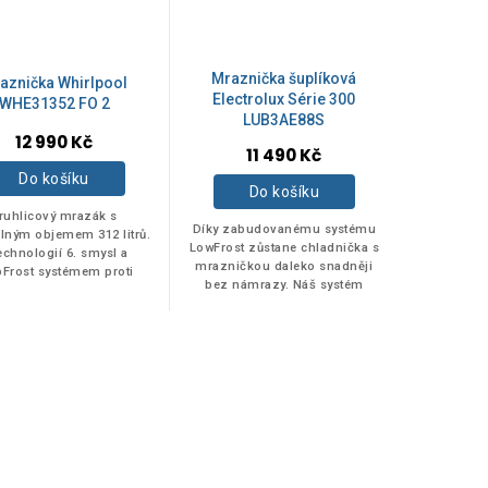
Mraznička šuplíková
aznička Whirlpool
Electrolux Série 300
WHE31352 FO 2
LUB3AE88S
12 990 Kč
11 490 Kč
Do košíku
Do košíku
ruhlicový mrazák s
Díky zabudovanému systému
elným objemem 312 litrů.
LowFrost zůstane chladnička s
echnologií 6. smysl a
mrazničkou daleko snadněji
pFrost systémem proti
bez námrazy. Náš systém
námraze.
snižuje tvorbu námrazy, abyste
odmrazovali vaši mrazničku
méně často.