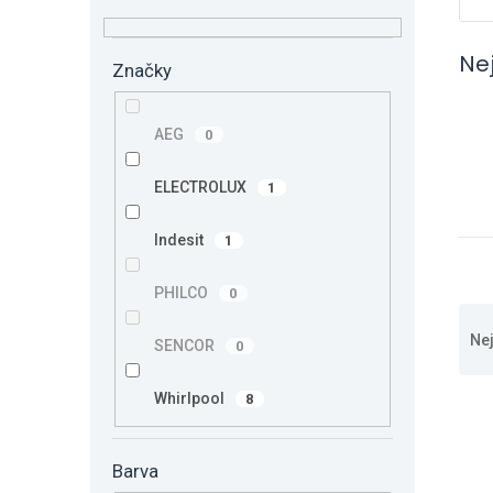
n
e
l
Ne
Značky
AEG
0
ELECTROLUX
1
Indesit
1
PHILCO
0
Ř
a
Ne
SENCOR
0
z
e
V
Whirlpool
8
n
ý
í
p
p
Barva
i
r