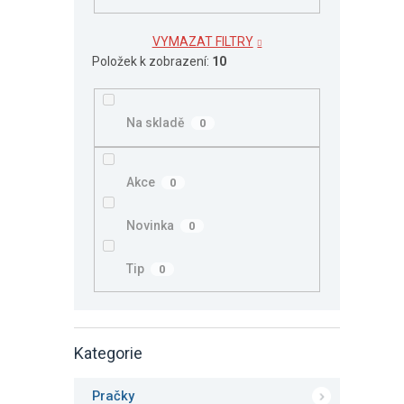
VYMAZAT FILTRY
Položek k zobrazení:
10
Na skladě
0
Akce
0
Novinka
0
Tip
0
Kategorie
Přeskočit
kategorie
Pračky