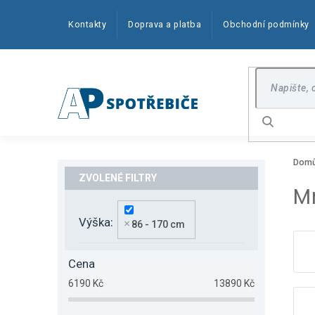
Přejít
na
Kontakty
Doprava a platba
Obchodní podmínky
obsah
Hledat
P
Dom
o
s
M
t
r
Výška
86 - 170 cm
a
n
n
Cena
í
6190
Kč
13890
Kč
p
a