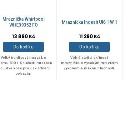
Mraznička Whirlpool
Mraznička Indesit UI6 1 W.1
WHE39352 FO
13 890 Kč
11 290 Kč
Do košíku
Do košíku
Velký truhlicový mrazák o
Volně stojící skříňová
jemu 390 l. Součástí mrazáku
mraznička s vysokým mrazícím
sou dva koše pro uskladnění
výkonem a nízkou hlučností.
potravin.
O
v
l
á
d
a
c
í