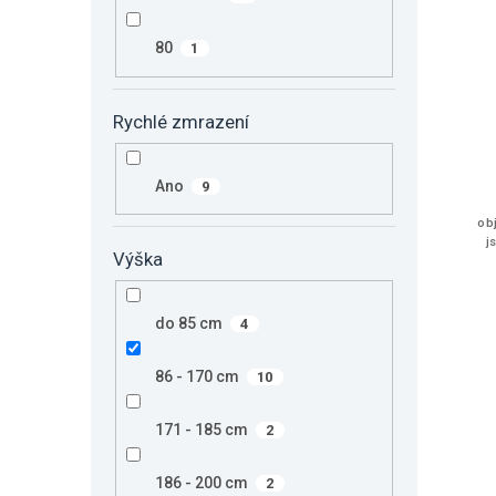
80
1
Rychlé zmrazení
Ano
9
ob
j
Výška
do 85 cm
4
86 - 170 cm
10
171 - 185 cm
2
186 - 200 cm
2