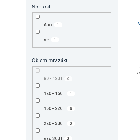
NoFrost
M
Ano
1
ne
1
Objem mrazáku
b
80 - 120 l
0
120 - 160 l
1
160 - 220 l
3
220 - 300 l
2
nad 300 l
3