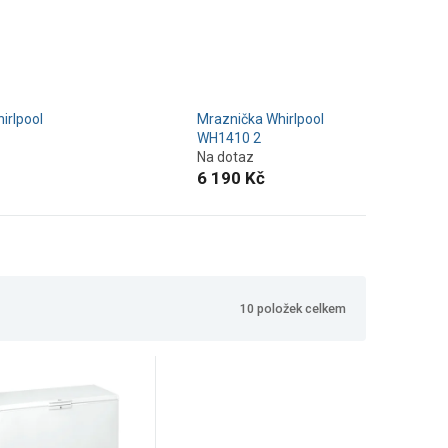
irlpool
Mraznička Whirlpool
WH1410 2
Na dotaz
6 190 Kč
10
položek celkem