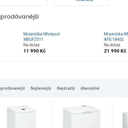
jprodávanější
Mraznička Whirlpool
Mraznička Wh
WBUFZ011
AFB 18402
Na dotaz
Na dotaz
11 990 Kč
21 990 Kč
jprodávanější
Nejlevnější
Nejdražší
Abecedně