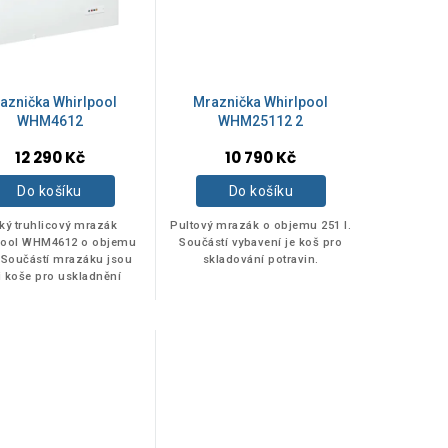
aznička Whirlpool
Mraznička Whirlpool
WHM4612
WHM25112 2
12 290 Kč
10 790 Kč
Do košíku
Do košíku
ký truhlicový mrazák
Pultový mrazák o objemu 251 l.
pool WHM4612 o objemu
Součástí vybavení je koš pro
. Součástí mrazáku jsou
skladování potravin.
ři koše pro uskladnění
potravin.