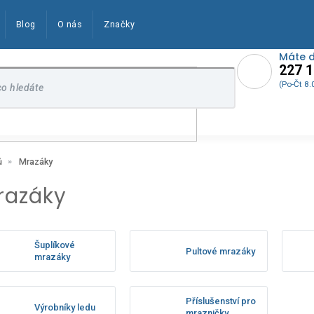
Blog
O nás
Značky
Máte 
227 1
(Po-Čt 8.
Mrazáky
ů
razáky
Šuplíkové
Pultové mrazáky
mrazáky
Příslušenství pro
Výrobníky ledu
mrazničky