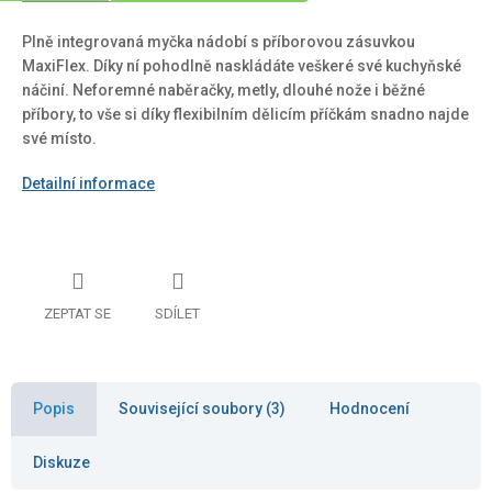
Plně integrovaná myčka nádobí s příborovou zásuvkou
MaxiFlex. Díky ní pohodlně naskládáte veškeré své kuchyňské
náčiní. Neforemné naběračky, metly, dlouhé nože i běžné
příbory, to vše si díky flexibilním dělicím příčkám snadno najde
své místo.
Detailní informace
ZEPTAT SE
SDÍLET
Popis
Související soubory (3)
Hodnocení
Diskuze