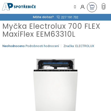
Přejít
na
obsah
Máte dotaz?
227 191 732
Myčka Electrolux 700 FLEX
MaxiFlex EEM63310L
Průměrné
Neohodnoceno
Podrobnosti hodnocení
Značka:
ELECTROLUX
hodnocení
produktu
je
0,0
z
5
hvězdiček.