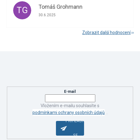
Tomáš Grohmann
TG
Hodnocení obchodu je 5 z 5 hvězdiček.
30.6.2025
Zobrazit další hodnocení
Z
á
Odebírat newsletter
p
a
Vložte svůj e-mail a my vám budeme zasílat informace o nových
t
produktech na našem e-shopu.
í
E-mail
Vložením e-mailu souhlasíte s
podmínkami ochrany osobních údajů
.
PŘIHLÁSIT
SE