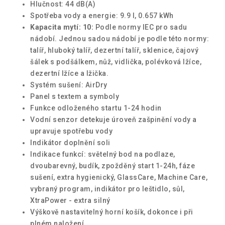
Hlučnost: 44 dB(A)
Spotřeba vody a energie: 9.9 l, 0.657 kWh
Kapacita mytí: 10:
Podle normy IEC pro sadu
nádobí. Jednou sadou nádobí je podle této normy:
talíř, hluboký talíř, dezertní talíř, sklenice, čajový
šálek s podšálkem, nůž, vidlička, polévková lžíce,
dezertní lžíce a lžička.
Systém sušení: AirDry
Panel s textem a symboly
Funkce odloženého startu 1-24 hodin
Vodní senzor detekuje úroveň zašpinění vody a
upravuje spotřebu vody
Indikátor doplnění soli
Indikace funkcí: světelný bod na podlaze,
dvoubarevný, budík, zpožděný start 1-24h, fáze
sušení, extra hygienický, GlassCare, Machine Care,
vybraný program, indikátor pro leštidlo, sůl,
XtraPower - extra silný
Výškově nastavitelný horní košík, dokonce i při
plném naložení