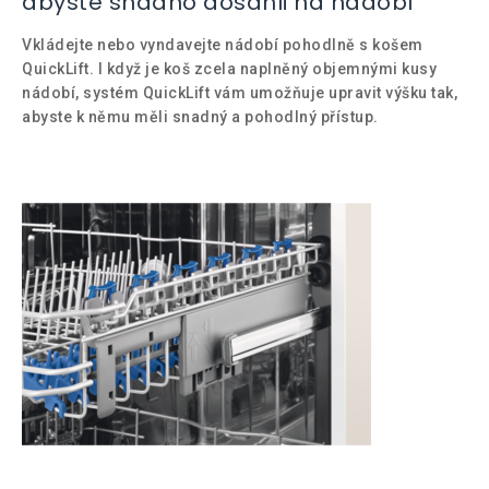
abyste snadno dosáhli na nádobí
Vkládejte nebo vyndavejte nádobí pohodlně s košem
QuickLift. I když je koš zcela naplněný objemnými kusy
nádobí, systém QuickLift vám umožňuje upravit výšku tak,
abyste k němu měli snadný a pohodlný přístup.