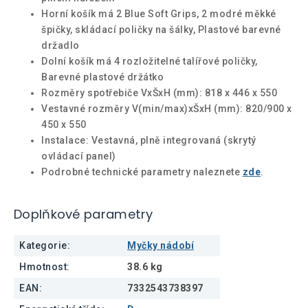
Horní košík má 2 Blue Soft Grips, 2 modré měkké
špičky, skládací poličky na šálky, Plastové barevné
držadlo
Dolní košík má 4 rozložitelné talířové poličky,
Barevné plastové držátko
Rozměry spotřebiče VxŠxH (mm): 818 x 446 x 550
Vestavné rozměry V(min/max)xŠxH (mm): 820/900 x
450 x 550
Instalace: Vestavná, plně integrovaná (skrytý
ovládací panel)
Podrobné technické parametry naleznete
zde
.
Doplňkové parametry
Kategorie
:
Myčky nádobí
Hmotnost
:
38.6 kg
EAN
:
7332543738397