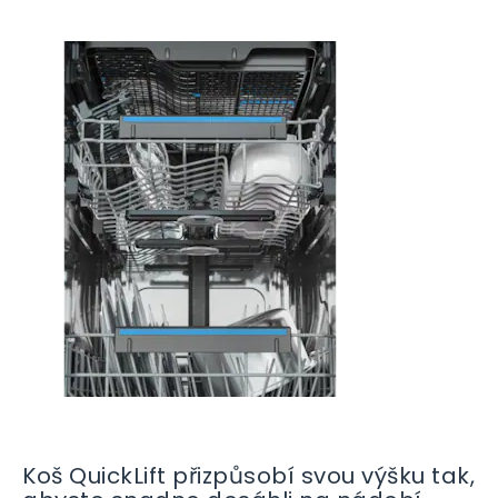
Koš QuickLift přizpůsobí svou výšku tak,