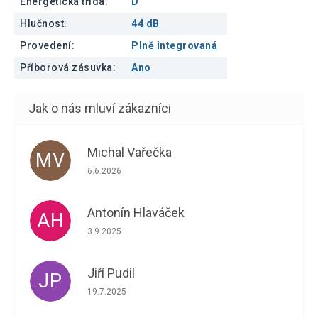
Energetická třída
:
D
Hlučnost
:
44 dB
Provedení
:
Plně integrovaná
Příborová zásuvka
:
Ano
Michal Vařečka
MV
Hodnocení obchodu je 5 z 5 hvězdiček.
6.6.2026
Antonín Hlaváček
AH
Hodnocení obchodu je 5 z 5 hvězdiček.
3.9.2025
Jiří Pudil
JP
Hodnocení obchodu je 5 z 5 hvězdiček.
19.7.2025