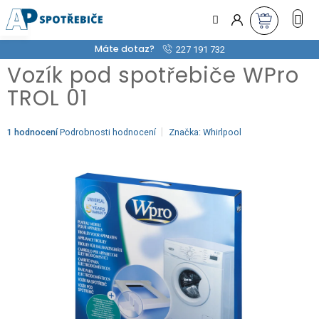
Přejít
na
obsah
Máte dotaz?
227 191 732
Vozík pod spotřebiče WPro
TROL 01
Průměrné
1 hodnocení
Podrobnosti hodnocení
Značka:
Whirlpool
hodnocení
produktu
je
5,0
z
5
hvězdiček.