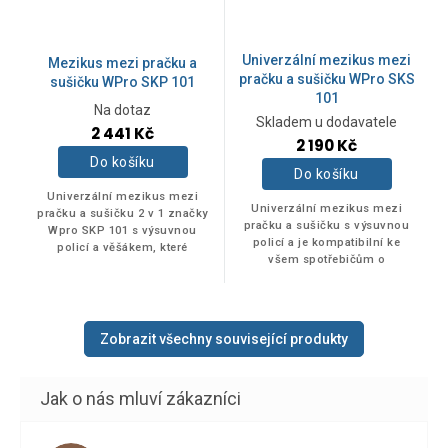
Univerzální mezikus mezi
Mezikus mezi pračku a
pračku a sušičku WPro SKS
sušičku WPro SKP 101
101
Na dotaz
Průměrné
Skladem u dodavatele
2 441 Kč
hodnocení
2 190 Kč
produktu
Do košíku
je
Do košíku
5,0
Univerzální mezikus mezi
z
Univerzální mezikus mezi
pračku a sušičku 2 v 1 značky
5
pračku a sušičku s výsuvnou
Wpro SKP 101 s výsuvnou
hvězdiček.
policí a je kompatibilní ke
policí a věšákem, které
všem spotřebičům o
lzeobměňovat dle aktuální
rozměrech 60 x 60 cm.
potřeby.
Zobrazit všechny související produkty