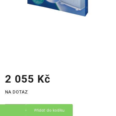
2 055 Kč
Měrná
NA DOTAZ
cena:
Přidat do košíku