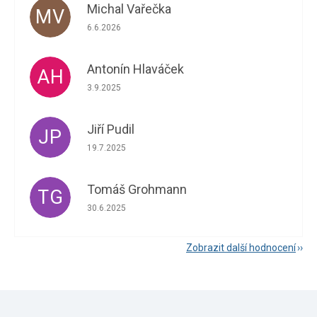
Michal Vařečka
MV
Hodnocení obchodu je 5 z 5 hvězdiček.
6.6.2026
Antonín Hlaváček
AH
Hodnocení obchodu je 5 z 5 hvězdiček.
3.9.2025
Jiří Pudil
JP
Hodnocení obchodu je 5 z 5 hvězdiček.
19.7.2025
Tomáš Grohmann
TG
Hodnocení obchodu je 5 z 5 hvězdiček.
30.6.2025
Zobrazit další hodnocení
Z
á