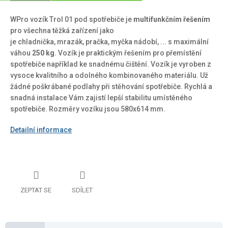
WPro vozík Trol 01 pod spotřebiče je
multifunkčním řešením
pro všechna těžká zařízení jako
je
chladnička
,
mrazák
,
pračka
,
myčka nádobí
, ... s maximální
váhou
250 kg
. Vozík je praktickým řešením pro přemístění
spotřebiče například ke snadnému čištění. Vozík je vyroben z
vysoce kvalitního a odolného kombinovaného materiálu. Už
žádné poškrábané podlahy při stěhování spotřebiče. Rychlá a
snadná instalace Vám zajistí lepší stabilitu umístěného
spotřebiče. Rozměry vozíku jsou 580x614 mm.
Detailní informace
ZEPTAT SE
SDÍLET