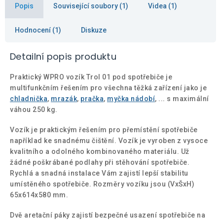
Popis
Související soubory (1)
Videa (1)
Hodnocení (1)
Diskuze
Detailní popis produktu
Praktický WPRO vozík Trol 01 pod spotřebiče je
multifunkčním řešením pro všechna těžká zařízení jako je
chladnička
,
mrazák
,
pračka
,
myčka nádobí
, ... s maximální
váhou 250 kg.
Vozík je praktickým řešením pro přemístění spotřebiče
například ke snadnému čištění. Vozík je vyroben z vysoce
kvalitního a odolného kombinovaného materiálu. Už
žádné poškrábané podlahy při stěhování spotřebiče.
Rychlá a snadná instalace Vám zajistí lepší stabilitu
umístěného spotřebiče. Rozměry vozíku jsou (VxŠxH)
65x614x580 mm.
Dvě aretační páky zajistí bezpečné usazení spotřebiče na