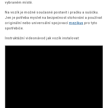
vybraném místě.
Na vozík je možné současně postavit i pračku a sušičku.
Jen je potřeba myslet na bezpečnost stohování a používat
originální nebo universální spojovací
mezikus
pro tyto
spotřebiče.
Instruktážní videonávod jak vozík instalovat: