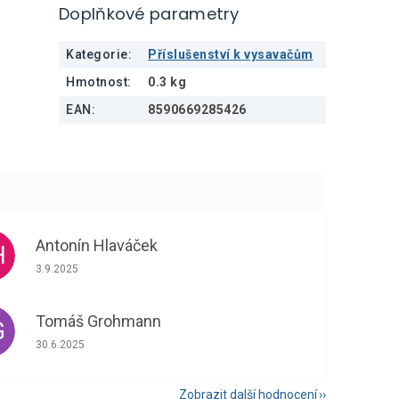
Doplňkové parametry
Kategorie
:
Příslušenství k vysavačům
Hmotnost
:
0.3 kg
EAN
:
8590669285426
Antonín Hlaváček
H
Hodnocení obchodu je 5 z 5 hvězdiček.
3.9.2025
Tomáš Grohmann
G
Hodnocení obchodu je 5 z 5 hvězdiček.
30.6.2025
Zobrazit další hodnocení