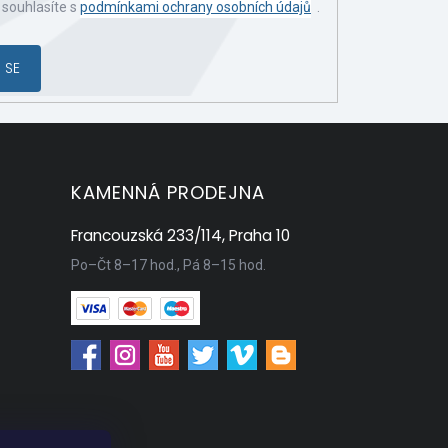
 souhlasíte s
podmínkami ochrany osobních údajů
.
 SE
KAMENNÁ PRODEJNA
Francouzská 233/114, Praha 10
Po–Čt 8–17 hod., Pá 8–15 hod.