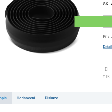
Měrn
SKL
cena:
iček.
Přísl
Detai
TISK
opis
Hodnocení
Diskuze