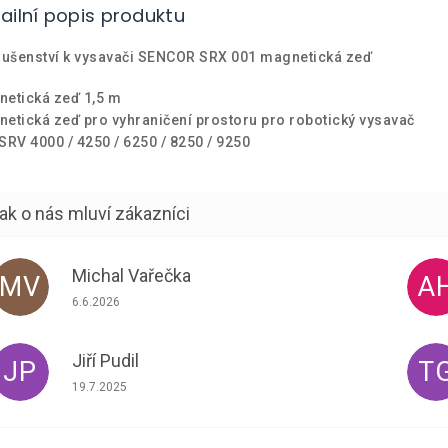
ailní popis produktu
lušenství k vysavači SENCOR SRX 001 magnetická zeď
etická zeď 1,5 m
etická zeď pro vyhraničení prostoru pro robotický vysavač
SRV 4000 / 4250 / 6250 / 8250 / 9250
Michal Vařečka
MV
A
Hodnocení obchodu je 5 z 5 hvězdiček.
6.6.2026
Jiří Pudil
JP
T
Hodnocení obchodu je 5 z 5 hvězdiček.
19.7.2025