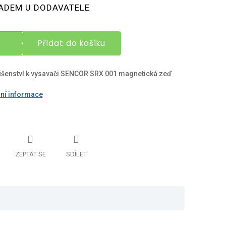
á
ADEM U DODAVATELE
Přidat do košíku
ušenství k vysavači SENCOR SRX 001 magnetická zeď
lní informace
ZEPTAT SE
SDÍLET