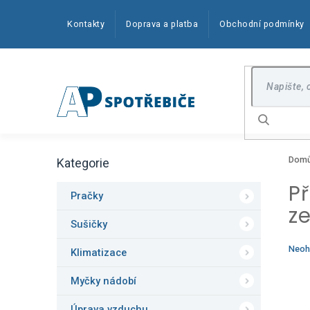
Přejít
na
Kontakty
Doprava a platba
Obchodní podmínky
obsah
Hledat
P
Dom
Kategorie
o
Přeskočit
kategorie
s
P
t
Pračky
z
r
a
Sušičky
n
Prům
Neoh
Klimatizace
n
hodn
í
produ
Myčky nádobí
p
je
0,0
a
z
Úprava vzduchu