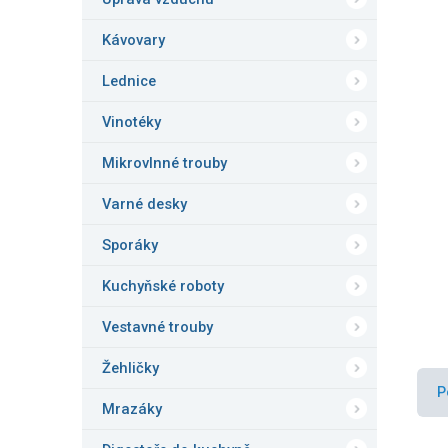
n
5
e
hvězd
Kávovary
l
Lednice
Vinotéky
Mikrovlnné trouby
Varné desky
Sporáky
Kuchyňské roboty
Vestavné trouby
Žehličky
P
Mrazáky