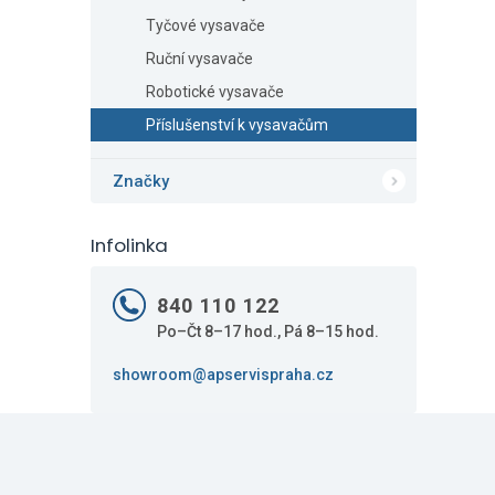
Tyčové vysavače
Ruční vysavače
Robotické vysavače
Příslušenství k vysavačům
Značky
Infolinka
840 110 122
Po–Čt 8–17 hod., Pá 8–15 hod.
showroom@apservispraha.cz
Z
á
p