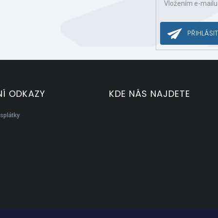
Vložením e-mailu
ce o nových produktech na našem e-shopu.
PŘIHLÁSIT
Í ODKAZY
KDE NÁS NAJDETE
splátky