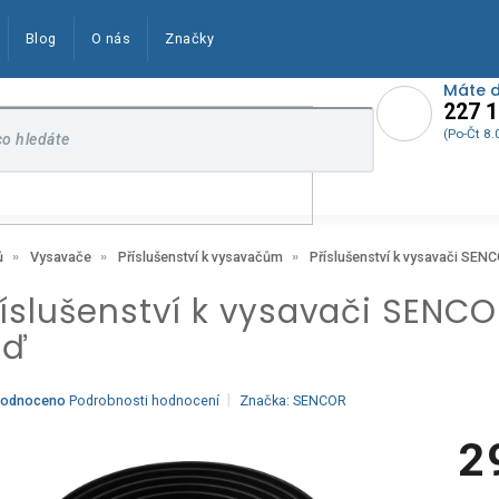
Blog
O nás
Značky
Máte 
227 1
(Po-Čt 8.
Příslušenství k vysavači SE
ů
Vysavače
Příslušenství k vysavačům
říslušenství k vysavači SENC
eď
ěrné
odnoceno
Podrobnosti hodnocení
Značka:
SENCOR
ocení
ktu
2