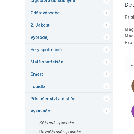
Digestoře do kuchyně
Det
Odšťavňovače
Přís
2. Jakost
Magn
Magn
Výprodej
Pro 
Sety spotřebičů
Malé spotřebiče
Smart
Topidla
Příslušenství a čističe
Vysavače
Sáčkové vysavače
Bezsáčkové vysavače