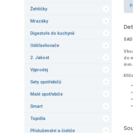
P
Žehličky
Mrazáky
Det
Digestoře do kuchyně
SAD
Odšťavňovače
Vhod
2. Jakost
do m
mm
Výprodej
Klíč
Sety spotřebičů
Malé spotřebiče
Smart
Topidla
Sou
Příslušenství a čističe