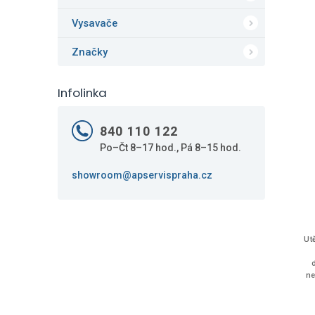
Vysavače
Značky
Infolinka
840 110 122
Po–Čt 8–17 hod., Pá 8–15 hod.
showroom@apservispraha.cz
Ut
ne
-