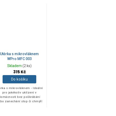
Utěrka s mikrovláknem
WPro MFC 003
Skladem
(2 ks)
315 Kč
Do košíku
ěrka s mikrovláknem - Ideální
pro jakékoliv uklízení v
domácnosti bez poškrábání
bo zanechání stop či chmýří
 ideální na pracovní plochy,