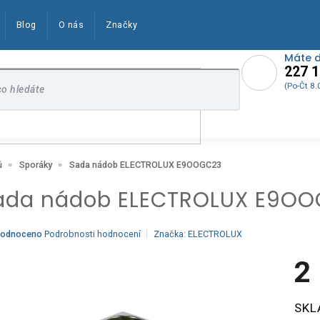
Blog
O nás
Značky
Máte 
227 1
(Po-Čt 8.
Sada nádob ELECTROLUX E9OOGC23
ů
Sporáky
ada nádob ELECTROLUX E9O
ěrné
odnoceno
Podrobnosti hodnocení
Značka:
ELECTROLUX
ocení
ktu
2
Měrn
SKL
cena:
iček.