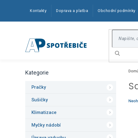
Přejít
na
Kontakty
Doprava a platba
Obchodní podmínky
obsah
Hledat
P
Dom
Kategorie
o
Přeskočit
kategorie
s
S
t
Pračky
r
a
Sušičky
Prům
Neoh
n
hodn
produ
Klimatizace
n
je
í
0,0
Myčky nádobí
p
z
5
a
Úprava vzduchu
hvězd