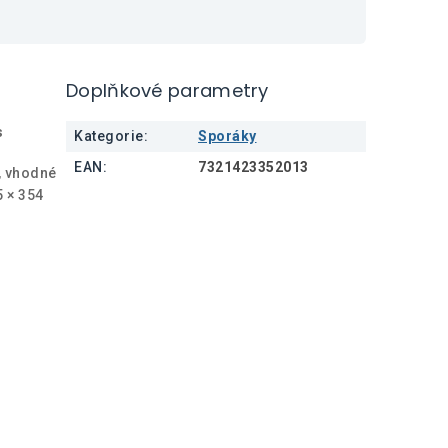
Doplňkové parametry
s
Kategorie
:
Sporáky
EAN
:
7321423352013
, vhodné
5 × 354