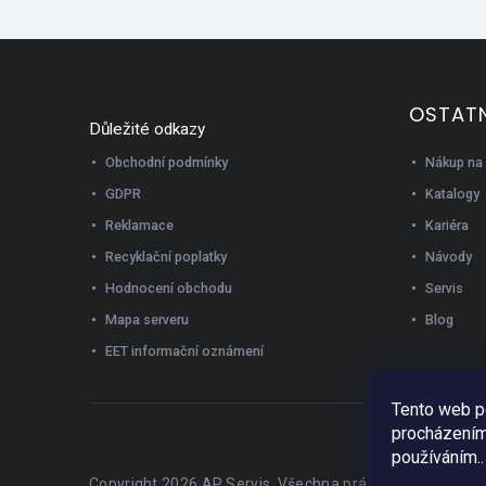
OSTATN
Důležité odkazy
Nákup na 
Obchodní podmínky
Katalogy
GDPR
Kariéra
Reklamace
Návody
Recyklační poplatky
Servis
Hodnocení obchodu
Blog
Mapa serveru
EET informační oznámení
Tento web p
procházením 
používáním..
Copyright 2026
AP Servis
. Všechna práva vyhrazena.