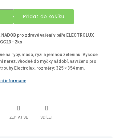
Přidat do košíku
 NÁDOB pro zdravé vaření v páře ELECTROLUX
GC23 - 2ks
é na ryby, maso, rýži a jemnou zeleninu. Vysoce
tní nerez, vhodné do myčky nádobí, navrženo pro
 trouby Electrolux, rozměry: 325 × 354 mm.
lní informace
ZEPTAT SE
SDÍLET