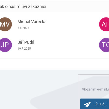
Michal Vařečka
MV
A
Hodnocení obchodu je 5 z 5 hvězdiček.
6.6.2026
Jiří Pudil
JP
T
Hodnocení obchodu je 5 z 5 hvězdiček.
19.7.2025
Vložením e-mailu
ce o nových produktech na našem e-shopu.
PŘIHLÁSIT