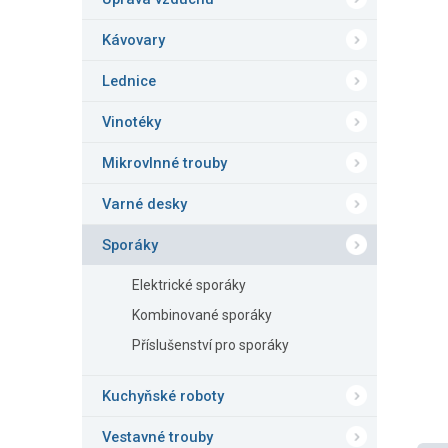
n
e
Kávovary
l
Lednice
Vinotéky
Mikrovlnné trouby
Varné desky
Sporáky
Elektrické sporáky
Kombinované sporáky
Příslušenství pro sporáky
Kuchyňské roboty
Vestavné trouby