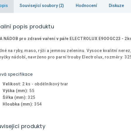
opis
Související soubory (2)
Hodnocení
Diskuze
ailní popis produktu
A NÁDOB pro zdravé vaření v páře ELECTROLUX E9OOGC23 - 2k
né na ryby, maso, rýži a jemnou zeleninu. Vysoce kvalitní nerez
yčky nádobí, navrženo pro parní trouby Electrolux, rozměry: 32
.
ová specifikace
Velikost:
2 ks - obdélníkový tvar
Výška (mm):
55
Šířka (mm):
325
Hloubka (mm):
354
visející produkty