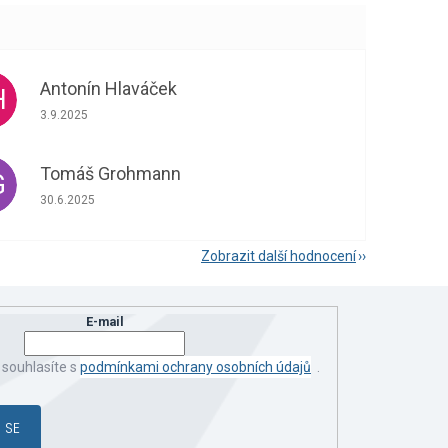
Antonín Hlaváček
H
Hodnocení obchodu je 5 z 5 hvězdiček.
3.9.2025
Tomáš Grohmann
G
Hodnocení obchodu je 5 z 5 hvězdiček.
30.6.2025
Zobrazit další hodnocení
E-mail
 souhlasíte s
podmínkami ochrany osobních údajů
.
 SE