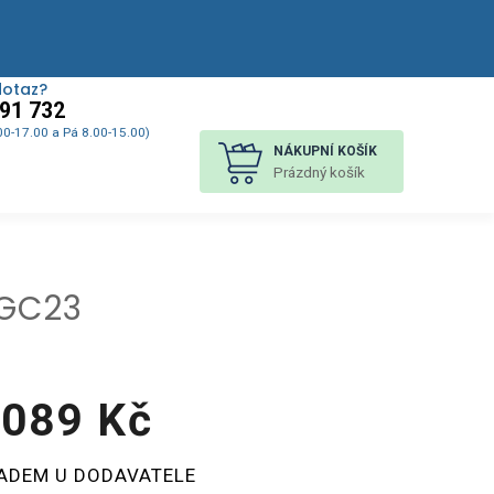
dotaz?
91 732
00-17.00 a Pá 8.00-15.00)
NÁKUPNÍ KOŠÍK
Prázdný košík
OGC23
 089 Kč
á
ADEM U DODAVATELE