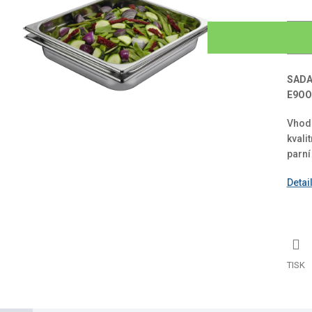
SADA
E9OO
Vhodn
kvali
parní
Detai
TISK