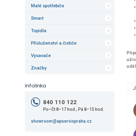
Malé spotřebiče
Smart
Topidla
Příslušenství a čističe
Přip
Vysavače
užív
uděl
Značky
Infolinka
840 110 122
Po–Čt 8–17 hod., Pá 8–15 hod.
showroom@apservispraha.cz