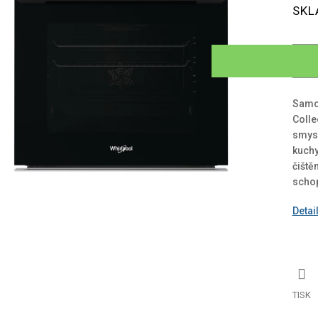
Měrn
SKL
cena:
iček.
Samos
Colle
smysl
kuchy
čiště
schop
Detai
TISK