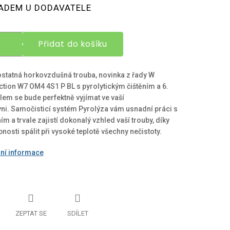
á
ADEM U DODAVATELE
Přidat do košíku
tatná horkovzdušná trouba, novinka z řady W
ction W7 OM4 4S1 P BL s pyrolytickým čištěním a 6.
em se bude perfektně vyjímat ve vaší
ni. Samočisticí systém Pyrolýza vám usnadní práci s
ním a trvale zajistí dokonalý vzhled vaší trouby, díky
nosti spálit při vysoké teplotě všechny nečistoty.
lní informace
ZEPTAT SE
SDÍLET