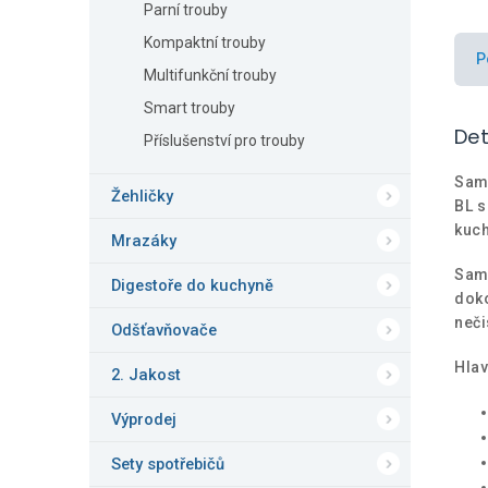
Parní trouby
Kompaktní trouby
P
Multifunkční trouby
Smart trouby
Det
Příslušenství pro trouby
Samo
Žehličky
BL s
kuch
Mrazáky
Samo
Digestoře do kuchyně
doko
neči
Odšťavňovače
Hlav
2. Jakost
Výprodej
Sety spotřebičů