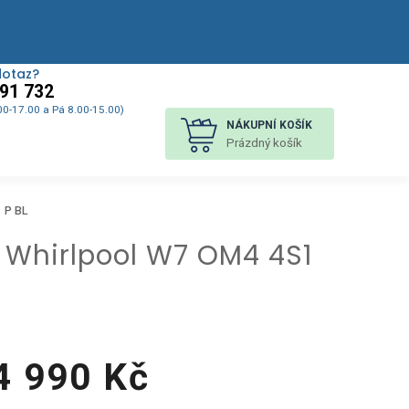
dotaz?
91 732
00-17.00 a Pá 8.00-15.00)
NÁKUPNÍ KOŠÍK
Prázdný košík
 P BL
 Whirlpool W7 OM4 4S1
4 990 Kč