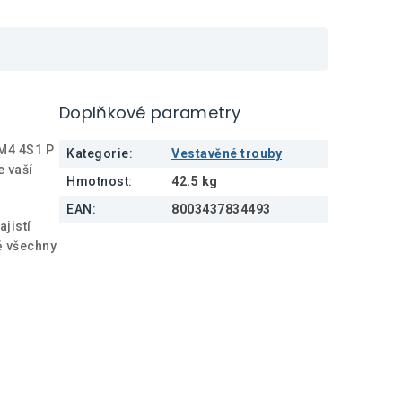
Doplňkové parametry
OM4 4S1 P
Kategorie
:
Vestavěné trouby
e vaší
Hmotnost
:
42.5 kg
EAN
:
8003437834493
jistí
tě všechny