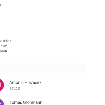
í
skutečně
ba už
rolou.
Antonín Hlaváček
H
Hodnocení obchodu je 5 z 5 hvězdiček.
3.9.2025
Tomáš Grohmann
G