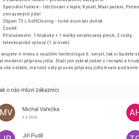
Speciální funkce - Udržování v teple, Kynutí, Maxi pečení, Pečen
zmrazených jídel
Objem 73 l, SoftClosing - tiché dovírání dvířek
Cook4
Příslušenství: 1 hluboký + 1 mělký smaltovaný plech, 2 rošty,
teleskopické výsuvy (1 úroveň)
ravujete-li menu s využitím technologie 6. smysl, tak si budete 
at moderní přípravu jídla. Stačí jen vybrat jeden z receptů a trou
á vše ostatní, má totiž celý proces přípravy jídla trvale pod kont
Michal Vařečka
MV
A
Hodnocení obchodu je 5 z 5 hvězdiček.
6.6.2026
Jiří Pudil
JP
T