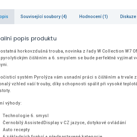
opis
Související soubory (4)
Hodnocení (1)
Diskuze
ailní popis produktu
statná horkovzdušná trouba, novinka z řady W Collection W7 
 pyrolytickým čištěním a 6. smyslem se bude perfektně vyjímat v
yni.
čisticí systém Pyrolýza vám usnadní práci s čištěním a trvale za
nalý vzhled vaší trouby, díky schopnosti spálit při vysoké teplo
stoty.
ní výhody:
Technologie 6. smysl
Černobílý AssistedDisplay v CZ jazyce, dotykové ovládání
Auto recepty
6 základních funkcí + přednastavené kategorie