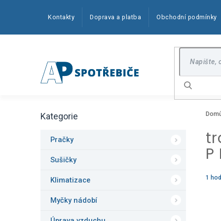
Přejít
na
Kontakty
Doprava a platba
Obchodní podmínky
obsah
Hledat
P
Dom
Kategorie
o
Přeskočit
kategorie
s
t
t
Pračky
P 
r
a
Sušičky
n
Prům
1 ho
Klimatizace
n
hodn
í
produ
Myčky nádobí
p
je
5,0
a
z
Úprava vzduchu