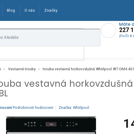
Blog
O nás
Značky
Máte 
227 1
(Po-Čt 8.
trouba vestavná horkovzdušná Whirlpool W7 OM4 4S1
ů
Vestavné trouby
rouba vestavná horkovzdušná
BL
ěrné
dnocení
Podrobnosti hodnocení
Značka:
Whirlpool
ocení
ktu
1