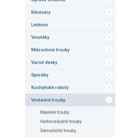
n
5
e
hvězd
Kávovary
l
Lednice
Vinotéky
Mikrovlnné trouby
Varné desky
Sporáky
Kuchyňské roboty
Vestavné trouby
Klasické trouby
Horkovzdušné trouby
Samočistící trouby