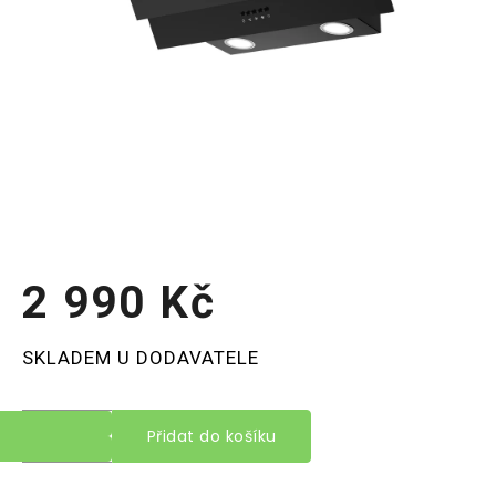
2 990 Kč
Měrná
SKLADEM U DODAVATELE
cena:
Přidat do košíku