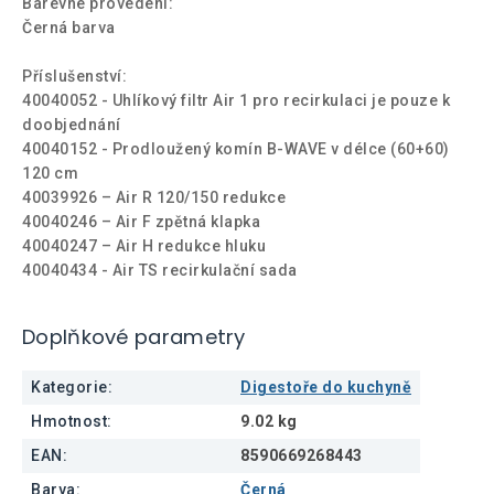
Barevné provedení:
Černá barva
Příslušenství:
40040052 - Uhlíkový filtr Air 1 pro recirkulaci je pouze k
doobjednání
40040152 - Prodloužený komín B-WAVE v délce (60+60)
120 cm
40039926 – Air R 120/150 redukce
40040246 – Air F zpětná klapka
40040247 – Air H redukce hluku
40040434 - Air TS recirkulační sada
Doplňkové parametry
Kategorie
:
Digestoře do kuchyně
Hmotnost
:
9.02 kg
EAN
:
8590669268443
Barva
:
Černá