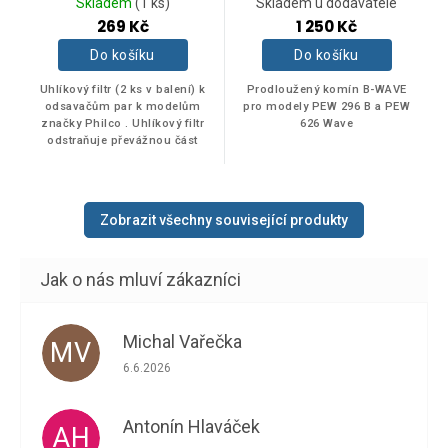
Skladem
(1 ks)
Skladem u dodavatele
269 Kč
1 250 Kč
Do košíku
Do košíku
Uhlíkový filtr (2 ks v balení) k
Prodloužený komín B-WAVE
odsavačům par k modelům
pro modely PEW 296 B a PEW
značky Philco . Uhlíkový filtr
626 Wave
odstraňuje převážnou část
bakterií tvořících se na filtru a
zabraňuje jejich dalšímu
šíření.
Zobrazit všechny související produkty
Michal Vařečka
MV
Hodnocení obchodu je 5 z 5 hvězdiček.
6.6.2026
Antonín Hlaváček
AH
Hodnocení obchodu je 5 z 5 hvězdiček.