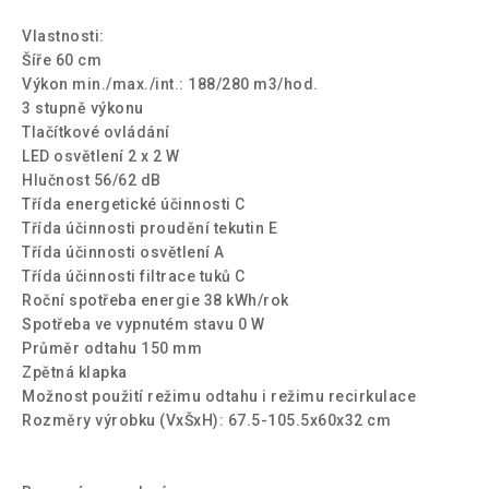
Vlastnosti:
Šíře 60 cm
Výkon min./max./int.: 188/280 m3/hod.
3 stupně výkonu
Tlačítkové ovládání
LED osvětlení 2 x 2 W
Hlučnost 56/62 dB
Třída energetické účinnosti C
Třída účinnosti proudění tekutin E
Třída účinnosti osvětlení A
Třída účinnosti filtrace tuků C
Roční spotřeba energie 38 kWh/rok
Spotřeba ve vypnutém stavu 0 W
Průměr odtahu 150 mm
Zpětná klapka
Možnost použití režimu odtahu i režimu recirkulace
Rozměry výrobku (VxŠxH): 67.5-105.5x60x32 cm