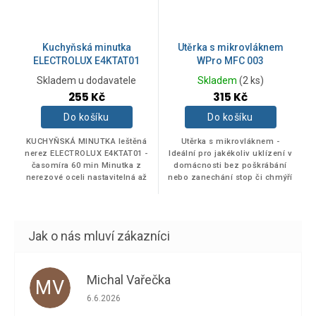
Kuchyňská minutka
Utěrka s mikrovláknem
ELECTROLUX E4KTAT01
WPro MFC 003
Skladem u dodavatele
Skladem
(2 ks)
255 Kč
315 Kč
Do košíku
Do košíku
KUCHYŇSKÁ MINUTKA leštěná
Utěrka s mikrovláknem -
nerez ELECTROLUX E4KTAT01 -
Ideální pro jakékoliv uklízení v
časomíra 60 min Minutka z
domácnosti bez poškrábání
nerezové oceli nastavitelná až
nebo zanechání stop či chmýří
na 60 minut bude vypadat
- ideální na pracovní plochy,
stylově v každé kuchyni.
Michal Vařečka
MV
Hodnocení obchodu je 5 z 5 hvězdiček.
6.6.2026