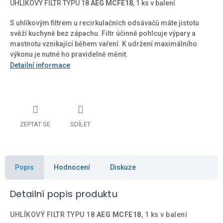
UHLÍKOVÝ FILTR TYPU 18
AEG MCFE18
, 1 ks v balení
S uhlíkovým filtrem u recirkulačních odsávačů máte jistotu
svěží kuchyně bez zápachu. Filtr účinně pohlcuje výpary a
mastnotu vznikající během vaření. K udržení maximálního
výkonu je nutné ho pravidelně měnit.
Detailní informace
ZEPTAT SE
SDÍLET
Popis
Hodnocení
Diskuze
Detailní popis produktu
UHLÍKOVÝ FILTR TYPU 18
AEG MCFE18
, 1 ks v balení