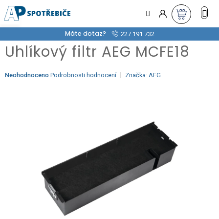
Přejít
na
obsah
Máte dotaz?
227 191 732
Uhlíkový filtr AEG MCFE18
Průměrné
Neohodnoceno
Podrobnosti hodnocení
Značka:
AEG
hodnocení
produktu
je
0,0
z
5
hvězdiček.