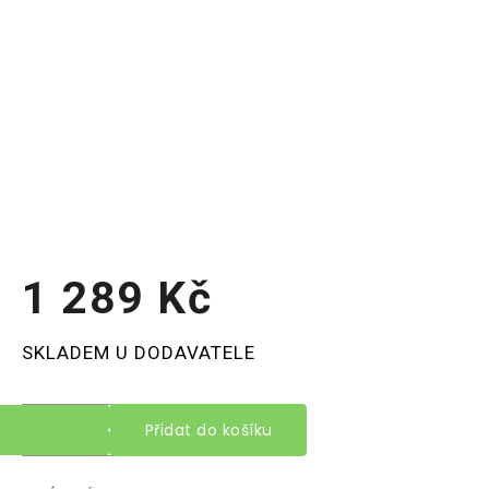
1 289 Kč
Měrná
SKLADEM U DODAVATELE
cena:
Přidat do košíku