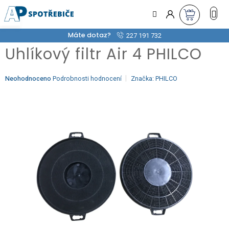
Přejít
na
obsah
Máte dotaz?
227 191 732
Uhlíkový filtr Air 4 PHILCO
Průměrné
Neohodnoceno
Podrobnosti hodnocení
Značka:
PHILCO
hodnocení
produktu
je
0,0
z
5
hvězdiček.