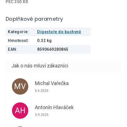
PEC 350 XR
Doplňkové parametry
Kategorie
:
Digestoře do kuchyně
Hmotnost
:
0.32 kg
EAN
:
8590669280865
Michal Vařečka
MV
Hodnocení obchodu je 5 z 5 hvězdiček.
6.6.2026
Antonín Hlaváček
AH
Hodnocení obchodu je 5 z 5 hvězdiček.
3.9.2025