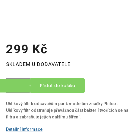
299 Kč
Měrná
SKLADEM U DODAVATELE
cena:
Přidat do košíku
Uhlíkový filtr k odsavačům par k modelům značky Philco .
Uhlíkový filtr odstraňuje převážnou část bakterií tvořících se na
filtru a zabraňuje jejich dalšímu šíření.
Detailní informace