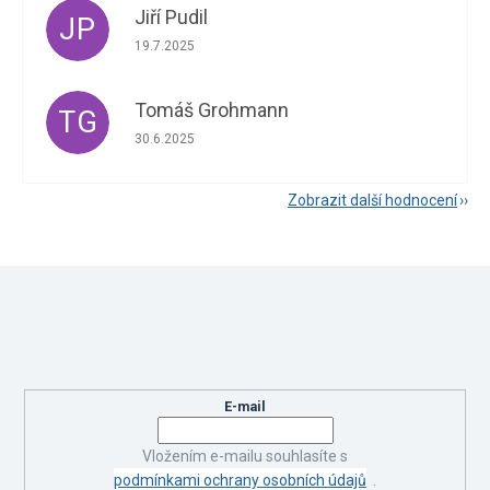
Jiří Pudil
JP
Hodnocení obchodu je 5 z 5 hvězdiček.
19.7.2025
Tomáš Grohmann
TG
Hodnocení obchodu je 5 z 5 hvězdiček.
30.6.2025
Zobrazit další hodnocení
Z
á
Odebírat newsletter
p
a
Vložte svůj e-mail a my vám budeme zasílat informace o nových
t
produktech na našem e-shopu.
í
E-mail
Vložením e-mailu souhlasíte s
podmínkami ochrany osobních údajů
.