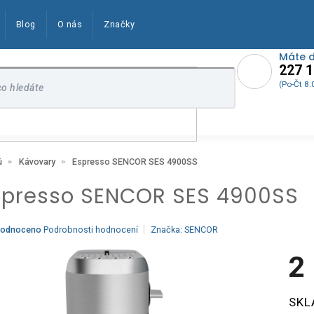
Blog
O nás
Značky
Máte 
227 1
(Po-Čt 8.
Espresso SENCOR SES 4900SS
ů
Kávovary
spresso SENCOR SES 4900SS
ěrné
odnoceno
Podrobnosti hodnocení
Značka:
SENCOR
ocení
ktu
2
Měrn
SKL
cena:
iček.