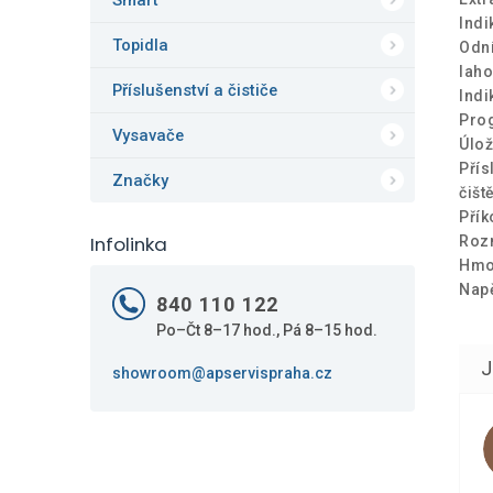
Smart
Indi
Topidla
Odní
lah
Příslušenství a čističe
Indi
Pro
Vysavače
Úlož
Přís
Značky
čiště
Přík
Infolinka
Rozm
Hmot
Napě
840 110 122
Po–Čt 8–17 hod., Pá 8–15 hod.
showroom@apservispraha.cz