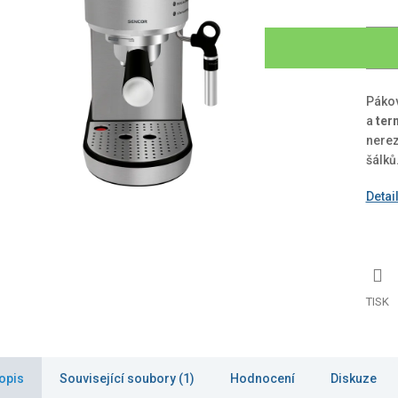
Páko
a
ter
nerez
šálků
Detai
TISK
opis
Související soubory (1)
Hodnocení
Diskuze