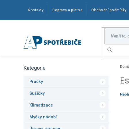
Přejít
na
Kontakty
Doprava a platba
Obchodní podmínky
obsah
Hledat
P
Dom
Kategorie
o
Přeskočit
kategorie
s
E
t
Pračky
r
a
Sušičky
Prům
Neoh
n
hodn
produ
Klimatizace
n
je
í
0,0
Myčky nádobí
p
z
5
a
Úprava vzduchu
hvězd