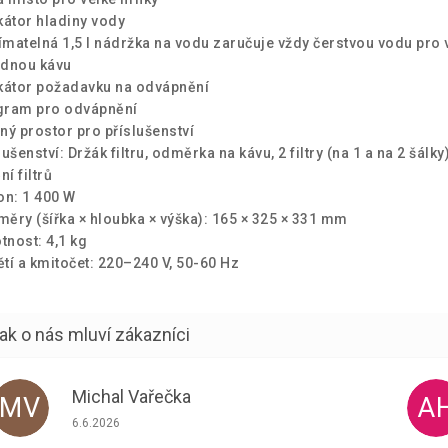
kátor hladiny vody
matelná 1,5 l nádržka na vodu zaručuje vždy čerstvou vodu pro 
odnou kávu
kátor požadavku na odvápnění
gram pro odvápnění
ný prostor pro příslušenství
lušenství: Držák filtru, odměrka na kávu, 2 filtry (na 1 a na 2 šálky)
ní filtrů
on: 1 400 W
ěry (šířka × hloubka × výška): 165 × 325 × 331 mm
nost: 4,1 kg
tí a kmitočet: 220–240 V, 50-60 Hz
Michal Vařečka
MV
A
Hodnocení obchodu je 5 z 5 hvězdiček.
6.6.2026