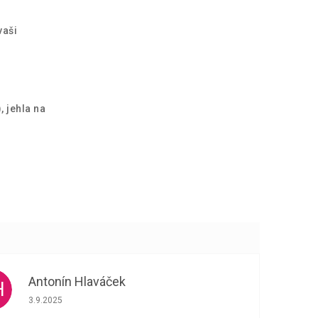
vaši
, jehla na
Antonín Hlaváček
H
Hodnocení obchodu je 5 z 5 hvězdiček.
3.9.2025