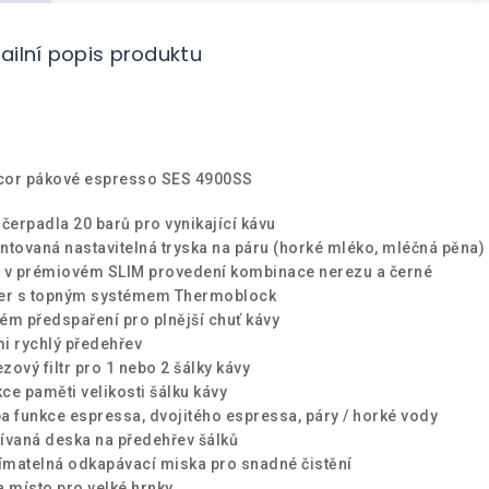
ailní popis produktu
cor pákové espresso SES 4900SS
 čerpadla 20 barů pro vynikající kávu
ntovaná nastavitelná tryska na páru (horké mléko, mléčná pěna)
 v prémiovém SLIM provedení kombinace nerezu a černé
ler s topným systémem Thermoblock
ém předspaření pro plnější chuť kávy
i rychlý předehřev
zový filtr pro 1 nebo 2 šálky kávy
ce paměti velikosti šálku kávy
a funkce espressa, dvojitého espressa, páry / horké vody
ívaná deska na předehřev šálků
matelná odkapávací miska pro snadné čistění
a místo pro velké hrnky