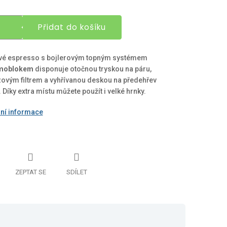
Přidat do košíku
vé espresso s bojlerovým topným systémem
moblokem
disponuje otočnou tryskou na páru,
ovým filtrem a vyhřívanou deskou na předehřev
. Díky extra místu můžete použít i velké hrnky.
lní informace
ZEPTAT SE
SDÍLET