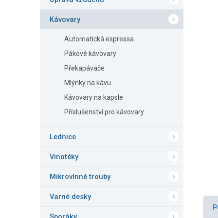
n
e
Kávovary
l
Automatická espressa
Pákové kávovary
Překapávače
Mlýnky na kávu
Kávovary na kapsle
Příslušenství pro kávovary
Lednice
Vinotéky
Mikrovlnné trouby
Varné desky
P
Sporáky