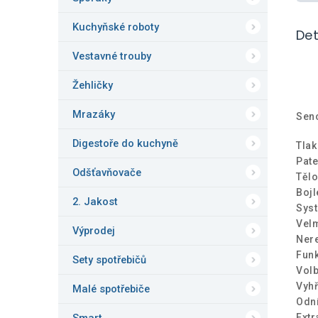
Kuchyňské roboty
Det
Vestavné trouby
Žehličky
Mrazáky
Sen
Digestoře do kuchyně
Tlak
Pate
Odšťavňovače
Tělo
Boj
2. Jakost
Syst
Velm
Výprodej
Nere
Funk
Sety spotřebičů
Volb
Vyhř
Malé spotřebiče
Odní
Extr