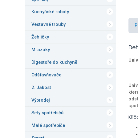
Kuchyňské roboty
Vestavné trouby
P
Žehličky
Det
Mrazáky
Uni
Digestoře do kuchyně
Odšťavňovače
Univ
2. Jakost
kter
odst
Výprodej
spot
Sety spotřebičů
Klíč
Malé spotřebiče