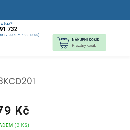
dotaz?
91 732
00-17.00 a Pá 8.00-15.00)
NÁKUPNÍ KOŠÍK
Prázdný košík
M3KCD201
79 Kč
á
LADEM
(2 KS)