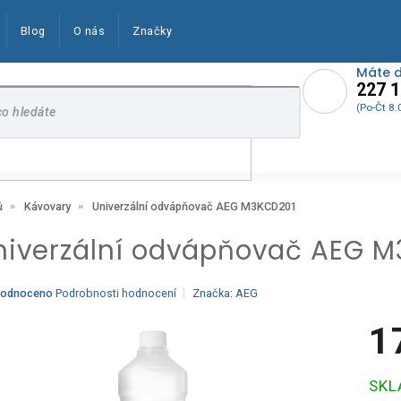
Blog
O nás
Značky
Máte 
227 1
(Po-Čt 8.
Univerzální odvápňovač AEG M3KCD201
ů
Kávovary
niverzální odvápňovač AEG 
ěrné
odnoceno
Podrobnosti hodnocení
Značka:
AEG
ocení
ktu
1
Měrn
SK
cena:
iček.