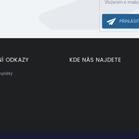
Vložením e-mailu
ce o nových produktech na našem e-shopu.
PŘIHLÁSIT
Í ODKAZY
KDE NÁS NAJDETE
splátky