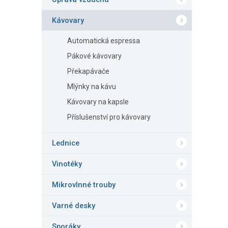
n
e
Kávovary
l
Automatická espressa
Pákové kávovary
Překapávače
Mlýnky na kávu
Kávovary na kapsle
Příslušenství pro kávovary
Lednice
Vinotéky
Mikrovlnné trouby
Varné desky
Sporáky