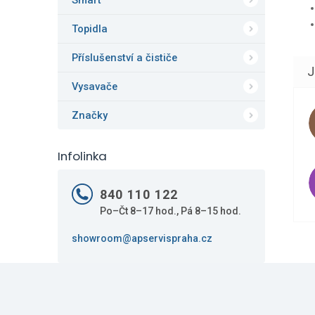
Smart
Topidla
Příslušenství a čističe
Vysavače
Značky
Infolinka
840 110 122
Po–Čt 8–17 hod., Pá 8–15 hod.
showroom@apservispraha.cz
Z
á
p