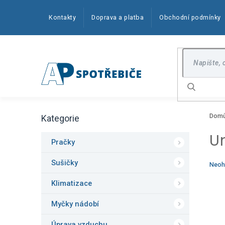
Přejít
na
Kontakty
Doprava a platba
Obchodní podmínky
obsah
Hledat
P
Dom
Kategorie
o
Přeskočit
kategorie
s
U
t
Pračky
r
a
Sušičky
Prům
Neoh
n
hodn
produ
Klimatizace
n
je
í
0,0
Myčky nádobí
p
z
5
a
Úprava vzduchu
hvězd