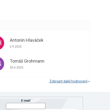
Antonín Hlaváček
H
Hodnocení obchodu je 5 z 5 hvězdiček.
3.9.2025
Tomáš Grohmann
G
Hodnocení obchodu je 5 z 5 hvězdiček.
30.6.2025
Zobrazit další hodnocení
E-mail