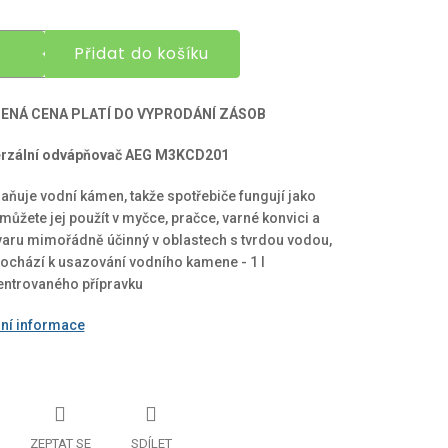
Přidat do košíku
ENÁ CENA PLATÍ DO VYPRODÁNÍ ZÁSOB
erzální odvápňovač AEG M3KCD201
aňuje vodní kámen, takže spotřebiče fungují jako
můžete jej použít v myčce, pračce, varné konvici a
aru mimořádně účinný v oblastech s tvrdou vodou,
ochází k usazování vodního kamene - 1 l
ntrovaného přípravku
lní informace
ZEPTAT SE
SDÍLET