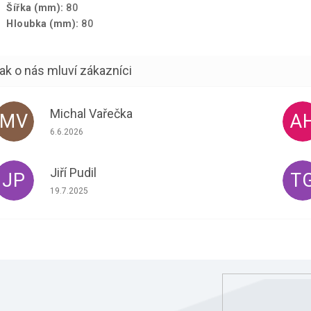
Šířka (mm):
80
Hloubka (mm):
80
Michal Vařečka
MV
A
Hodnocení obchodu je 5 z 5 hvězdiček.
6.6.2026
Jiří Pudil
JP
T
Hodnocení obchodu je 5 z 5 hvězdiček.
19.7.2025