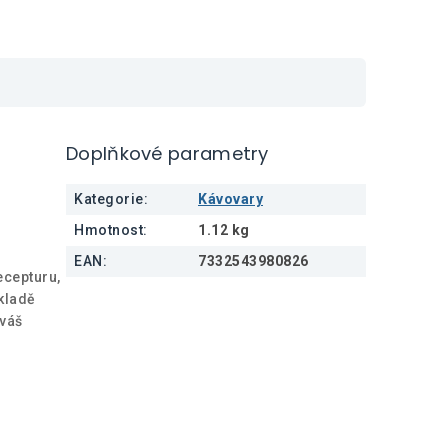
Doplňkové parametry
Kategorie
:
Kávovary
Hmotnost
:
1.12 kg
EAN
:
7332543980826
ecepturu,
ákladě
 váš