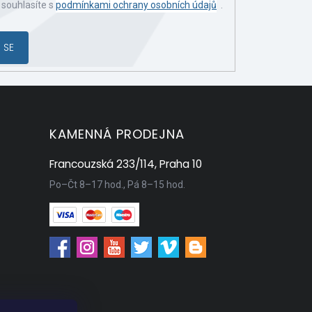
 souhlasíte s
podmínkami ochrany osobních údajů
.
 SE
KAMENNÁ PRODEJNA
Francouzská 233/114, Praha 10
Po–Čt 8–17 hod., Pá 8–15 hod.