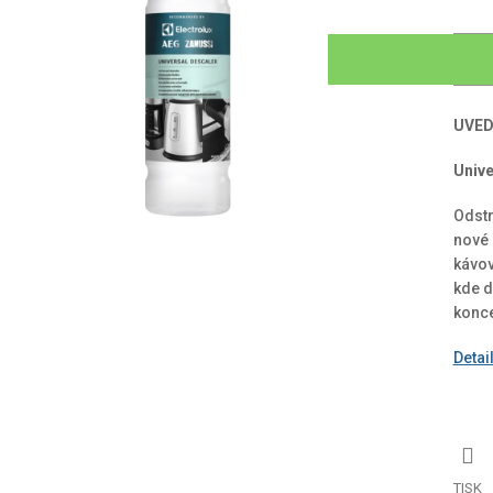
UVED
Univ
Odstr
nové 
kávov
kde d
konce
Detai
TISK