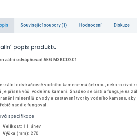
opis
Související soubory (1)
Hodnocení
Diskuze
ailní popis produktu
verzální odvápňovač AEG M3KCD201
erzální odstraňovač vodního kamene má šetrnou, nekorozivní r
á je přísná vůči vodnímu kameni. Snadno se čistí a funguje na z
ranění minerálů z vody a zastavení tvorby vodního kamene, aby
řebič nadále fungoval.
ová specifikace
Velikost:
1 l láhev
Výška (mm):
270