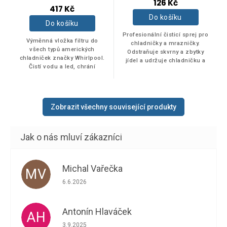
126 Kč
hodnocení
417 Kč
produktu
Do košíku
je
Do košíku
5,0
Profesionální čisticí sprej pro
z
Výměnná vložka filtru do
chladničky a mrazničky.
5
všech typů amerických
Odstraňuje skvrny a zbytky
hvězdiček.
chladniček značky Whirlpool.
jídel a udržuje chladničku a
Čistí vodu a led, chrání
mrazák svěží. Citrónová vůně.
životnost výrobníku ledu a
vodovodního ventilu. Kapacita
filtru 1500 l,...
Zobrazit všechny související produkty
Michal Vařečka
MV
Hodnocení obchodu je 5 z 5 hvězdiček.
6.6.2026
Antonín Hlaváček
AH
Hodnocení obchodu je 5 z 5 hvězdiček.
3.9.2025