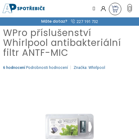
Přejít
na
obsah
Máte dotaz?
227 191 732
WPro příslušenství
Whirlpool antibakteriální
filtr ANTF-MIC
Průměrné
6 hodnocení
Podrobnosti hodnocení
Značka:
Whirlpool
hodnocení
produktu
je
5,0
z
5
hvězdiček.