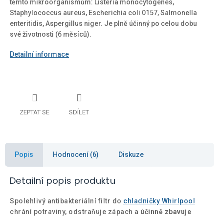
těmto mikroorganismům: Listeria monocytogenes,
Staphylococcus aureus, Escherichia coli 0157, Salmonella
enteritidis, Aspergillus niger. Je plně účinný po celou dobu
své životnosti (6 měsíců).
Detailní informace
ZEPTAT SE
SDÍLET
Popis
Hodnocení (6)
Diskuze
Detailní popis produktu
Spolehlivý antibakteriální filtr do
chladničky Whirlpool
chrání potraviny, odstraňuje zápach a
účinně zbavuje