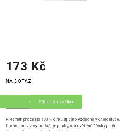
173 Kč
Měrná
NA DOTAZ
cena:
Přidat do košíku
Přes filtr prochází 100 % cirkulujícího vzduchu v chladničce.
Chrání potraviny, potlačuje pachy, má ověřené účinky proti