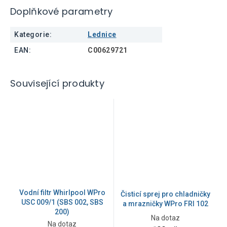
Doplňkové parametry
Kategorie
:
Lednice
EAN
:
C00629721
Související produkty
Vodní filtr Whirlpool WPro
Čisticí sprej pro chladničky
USC 009/1 (SBS 002, SBS
a mrazničky WPro FRI 102
200)
Na dotaz
Průměrné
Na dotaz