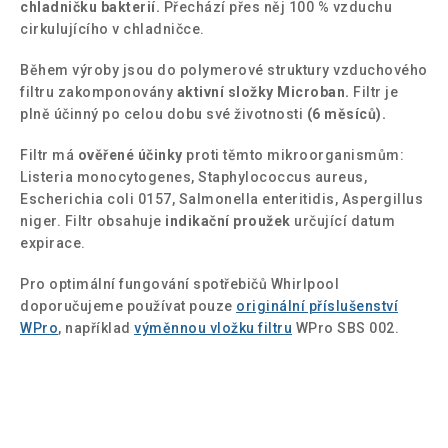
chladničku bakterií.
Přechází přes něj 100 % vzduchu
cirkulujícího v chladničce.
Během výroby jsou do polymerové struktury vzduchového
filtru zakomponovány
aktivní složky Microban.
Filtr je
plně účinný po celou dobu své životnosti
(6 měsíců).
Filtr má
ověřené účinky
proti těmto mikroorganismům:
Listeria monocytogenes, Staphylococcus aureus,
Escherichia coli 0157, Salmonella enteritidis, Aspergillus
niger. Filtr obsahuje
indikační proužek
určující datum
expirace.
Pro optimální fungování spotřebičů Whirlpool
doporučujeme používat pouze
originální příslušenství
WPro
, například
výměnnou vložku filtru
WPro SBS 002.