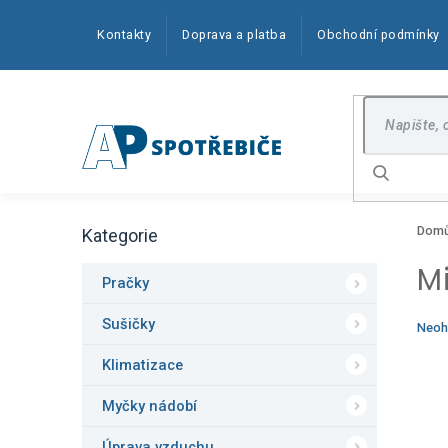
Přejít
na
Kontakty
Doprava a platba
Obchodní podmínky
obsah
Hledat
P
Dom
Kategorie
o
Přeskočit
kategorie
s
M
t
Pračky
r
a
Sušičky
Prům
Neoh
n
hodn
produ
Klimatizace
n
je
í
0,0
Myčky nádobí
p
z
5
a
Úprava vzduchu
hvězd