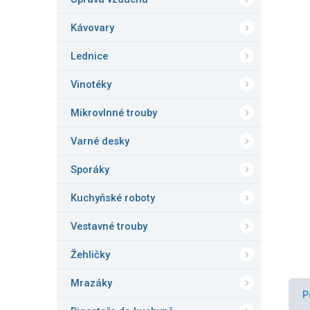
n
e
Kávovary
l
Lednice
Vinotéky
Mikrovlnné trouby
Varné desky
Sporáky
Kuchyňské roboty
Vestavné trouby
Žehličky
Mrazáky
P