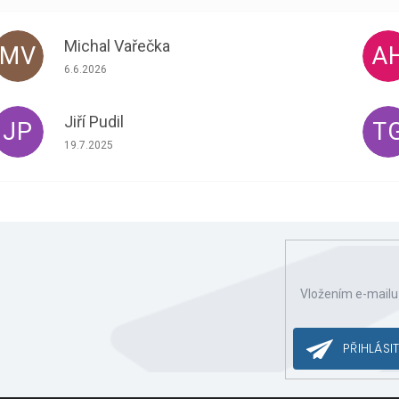
Michal Vařečka
MV
A
Hodnocení obchodu je 5 z 5 hvězdiček.
6.6.2026
Jiří Pudil
JP
T
Hodnocení obchodu je 5 z 5 hvězdiček.
19.7.2025
Vložením e-mailu
ce o nových produktech na našem e-shopu.
PŘIHLÁSIT