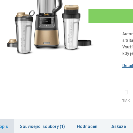
Auto
s tri
Využí
kdy j
Detai
TISK
opis
Související soubory (1)
Hodnocení
Diskuze