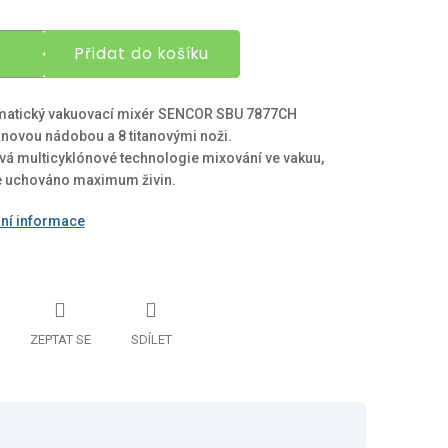
Přidat do košíku
matický vakuovací mixér SENCOR SBU 7877CH
tanovou nádobou a 8 titanovými noži.
vá multicyklónové technologie mixování ve vakuu,
e uchováno maximum živin.
lní informace
ZEPTAT SE
SDÍLET