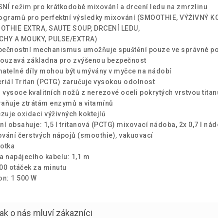
NÍ režim pro krátkodobé mixování a drcení ledu na zmrzlinu
ogramů pro perfektní výsledky mixování (SMOOTHIE, VÝŽIVNÝ K
OTHIE EXTRA, SAUTE SOUP, DRCENÍ LEDU,
CHY A MOUKY, PULSE/EXTRA)
pečnostní mechanismus umožňuje spuštění pouze ve správné p
ouzavá základna pro zvýšenou bezpečnost
atelné díly mohou být umývány v myčce na nádobí
riál Tritan (PCTG) zaručuje vysokou odolnost
vysoce kvalitních nožů z nerezové oceli pokrytých vrstvou titan
aňuje ztrátám enzymů a vitamínů
uje oxidaci výživných koktejlů
ní obsahuje: 1,5 l tritanová (PCTG) mixovací nádoba, 2x 0,7 l ná
vání čerstvých nápojů (smoothie), vakuovací
otka
a napájecího kabelu: 1,1 m
00 otáček za minutu
on: 1 500 W