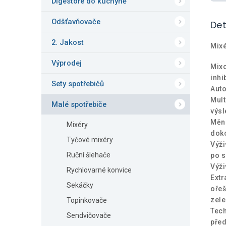
Digestoře do kuchyně
Odšťavňovače
Det
2. Jakost
Mix
Výprodej
Mixo
inhi
Sety spotřebičů
Auto
Mult
Malé spotřebiče
výsl
Mění
Mixéry
doko
Tyčové mixéry
Výži
Ruční šlehače
po s
Výži
Rychlovarné konvice
Extr
Sekáčky
ořeš
zele
Topinkovače
Tech
Sendvičovače
pře