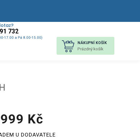
dotaz?
91 732
00-17.00 a Pá 8.00-15.00)
NÁKUPNÍ KOŠÍK
Prázdný košík
CH
 999 Kč
á
ADEM U DODAVATELE