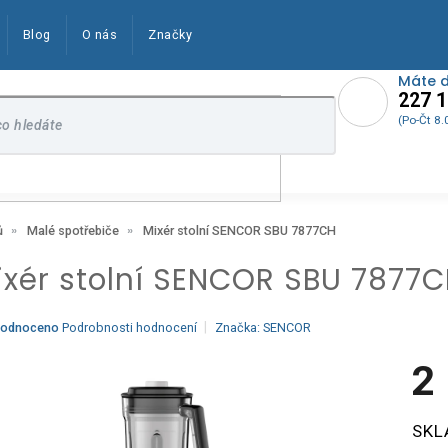
Blog
O nás
Značky
Máte 
227 1
(Po-Čt 8.
Mixér stolní SENCOR SBU 7877CH
ů
Malé spotřebiče
ixér stolní SENCOR SBU 7877
ěrné
odnoceno
Podrobnosti hodnocení
Značka:
SENCOR
ocení
ktu
2
Měrn
SKL
cena:
iček.