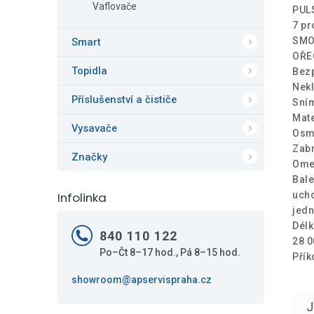
Vaflovače
PULS
7 pr
SMO
Smart
OŘE
Topidla
Bez
Nekl
Příslušenství a čističe
Sním
Mate
Vysavače
Osm 
Zabr
Značky
Omez
Bale
ucho
Infolinka
jedn
Délk
840 110 122
28 0
Po–Čt 8–17 hod., Pá 8–15 hod.
Přík
showroom@apservispraha.cz