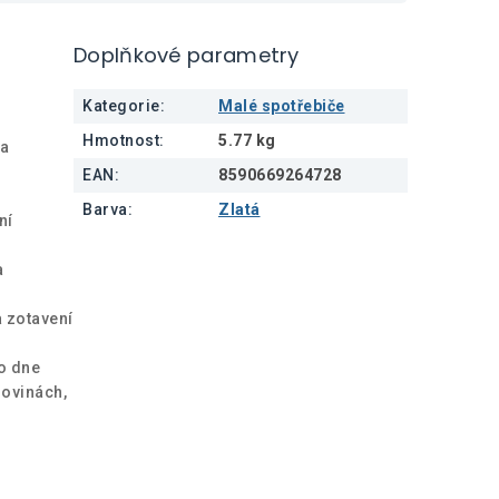
Doplňkové parametry
Kategorie
:
Malé spotřebiče
Hmotnost
:
5.77 kg
 a
EAN
:
8590669264728
Barva
:
Zlatá
ní
a
a zotavení
o dne
lovinách,