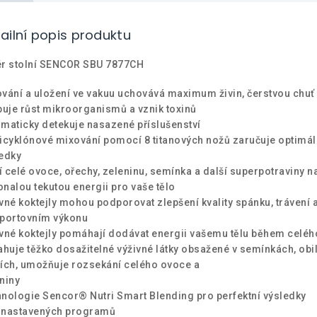
ailní popis produktu
ér stolní SENCOR SBU 7877CH
vání a uložení ve vakuu uchovává maximum živin, čerstvou chuť
buje růst mikroorganismů a vznik toxinů
maticky detekuje nasazené příslušenství
icyklónové mixování pomocí 8 titanových nožů zaručuje optimál
edky
 celé ovoce, ořechy, zeleninu, semínka a další superpotraviny n
nalou tekutou energii pro vaše tělo
vné koktejly mohou podporovat zlepšení kvality spánku, trávení 
portovním výkonu
vné koktejly pomáhají dodávat energii vašemu tělu během celéh
ahuje těžko dosažitelné výživné látky obsažené v semínkách, obi
ích, umožňuje rozsekání celého ovoce a
niny
nologie Sencor® Nutri Smart Blending pro perfektní výsledky
dnastavených programů