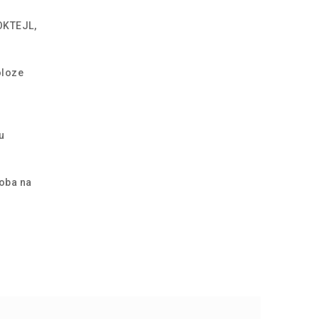
OKTEJL,
oloze
u
doba na