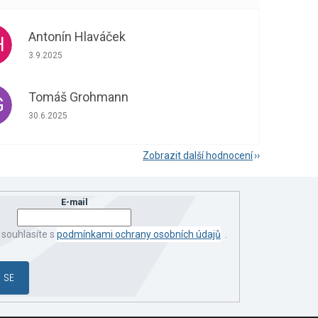
Antonín Hlaváček
H
Hodnocení obchodu je 5 z 5 hvězdiček.
3.9.2025
Tomáš Grohmann
G
Hodnocení obchodu je 5 z 5 hvězdiček.
30.6.2025
Zobrazit další hodnocení
E-mail
 souhlasíte s
podmínkami ochrany osobních údajů
.
 SE