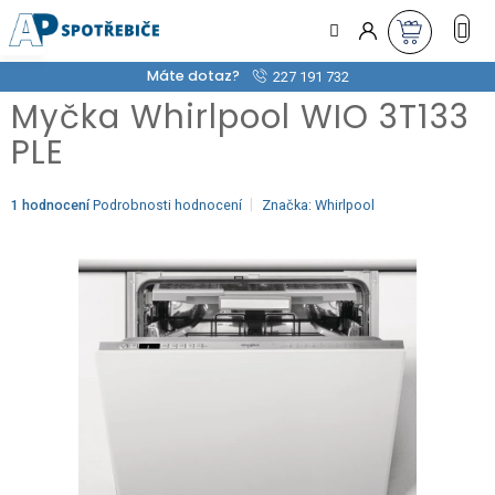
Přejít
na
obsah
Máte dotaz?
227 191 732
Myčka Whirlpool WIO 3T133
PLE
Průměrné
1 hodnocení
Podrobnosti hodnocení
Značka:
Whirlpool
hodnocení
produktu
je
5,0
z
5
hvězdiček.