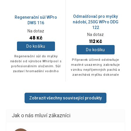
Odmašťovač pro myčky
Regenerační sůl WPro
nádobí, 250G WPro DDG
DWS 116
122
Na dotaz
Na dotaz
48 Kč
112 Kč
Do košíku
Do košíku
Regenerační sůl do myčky
Přípravek účinně odstraňuje
nádobí od výrobce Whirlpool s
mastné usazeniny, zabraňuje
profesionálním složením. Sůl
vzniku nepříjemných pachů a
zastaví hromadění vodního
zanechává myčku dokonale
kamene a vápníku, který
čistou. Tím optimalizuje výkon
negativně ovlivňuje vaši
myčky a prodlužuje její
myčku nádobí. Tuto...
životnost....
Zobrazit všechny související produkty