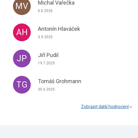
Michal Vařečka
MV
Hodnocení obchodu je 5 z 5 hvězdiček.
6.6.2026
Antonín Hlaváček
AH
Hodnocení obchodu je 5 z 5 hvězdiček.
3.9.2025
Jiří Pudil
JP
Hodnocení obchodu je 5 z 5 hvězdiček.
19.7.2025
Tomáš Grohmann
TG
Hodnocení obchodu je 5 z 5 hvězdiček.
30.6.2025
Zobrazit další hodnocení
Z
á