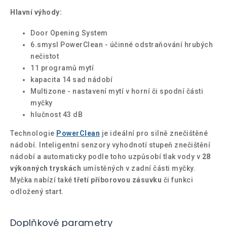
Hlavní výhody:
Door Opening System
6.smysl PowerClean - účinné odstraňování hrubých
nečistot
11 programů mytí
kapacita 14 sad nádobí
Multizone - nastavení mytí v horní či spodní části
myčky
hlučnost 43 dB
Technologie
PowerClean
je ideální pro silně znečištěné
nádobí. Inteligentní senzory vyhodnotí stupeň znečištění
nádobí a automaticky podle toho uzpůsobí tlak vody v
28
výkonných tryskách
umístěných v zadní části myčky.
Myčka nabízí také
třetí příborovou zásuvku
či funkci
odložený start.
Doplňkové parametry