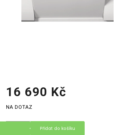
16 690 Kč
Měrná
NA DOTAZ
cena:
Přidat do košíku