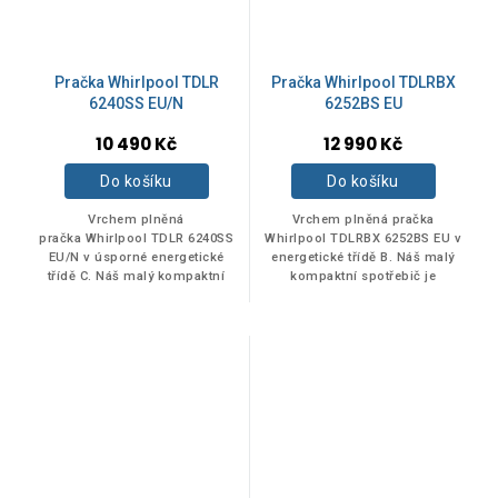
MAXIMÁLNÍ OTÁČKY ODSTŘEĎOVÁNÍ
Pračka Whirlpool TDLR
Pračka Whirlpool TDLRBX
6240SS EU/N
6252BS EU
10 490 Kč
12 990 Kč
1200 ot/min
6
Do košíku
Do košíku
1000 ot/min
2
Vrchem plněná
Vrchem plněná pračka
pračka Whirlpool TDLR 6240SS
Whirlpool TDLRBX 6252BS EU v
EU/N v úsporné energetické
energetické třídě B. Náš malý
třídě C. Náš malý kompaktní
kompaktní spotřebič je
1300 ot/min
1
spotřebič je dokonalým
dokonalým řešením pro malý
řešením pro malý prostor.
prostor. Rychlé, úsporné: 1200
Rychlé,...
otáčky za minutu...
ROZMĚR - HLOUBKA
600 mm
9