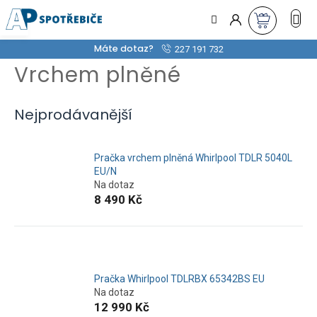
Přejít
na
obsah
Máte dotaz?
227 191 732
Vrchem plněné
Nejprodávanější
Pračka vrchem plněná Whirlpool TDLR 5040L
EU/N
Na dotaz
8 490 Kč
Pračka Whirlpool TDLRBX 65342BS EU
Na dotaz
12 990 Kč