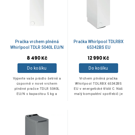
p
d
i
u
s
k
p
ZNAČKY
t
r
ů
o
ELECTROLUX
d
2
Pračka vrchem plněná
Pračka Whirlpool TDLRBX
u
Whirlpool TDLR 5040L EU/N
65342BS EU
k
Indesit
8 490 Kč
12 990 Kč
1
t
ů
Do košíku
Do košíku
Whirlpool
6
Vyperte vaše prádlo šetrně a
Vrchem plněná pračka
úsporně v nové vrchem
Whirlpool TDLRBX 65342BS
plněné pračce TDLR 5040L
EU v energetické třídě C. Náš
EU/N s kapacitou 5 kg a
malý kompaktní spotřebič je
ENERGETICKÁ TŘÍDA
otáčkami odstřeďování až 1000
dokonalým řešením pro malý
ot./min.
prostor. Rychlé, úsporné: 1200
otáčky za...
B
1