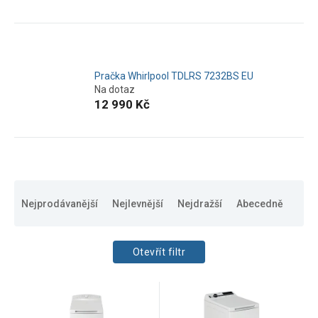
Pračka Whirlpool TDLRS 7232BS EU
Na dotaz
12 990 Kč
Ř
a
Nejprodávanější
Nejlevnější
Nejdražší
Abecedně
z
e
n
Otevřít filtr
í
p
CENA
V
r
8490
Kč
15690
Kč
ý
o