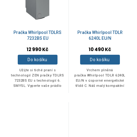
C
5
D
2
Pračka Whirlpool TDLRS
Pračka Whirlpool TDLR
E
1
7232BS EU
6240L EU/N
Průměrné
12 990 Kč
10 490 Kč
hodnocení
produktu
Do košíku
Do košíku
KAPACITA PRANÍ
je
5,0
Užijte si tiché praní s
Vrchem plněná
z
technologií ZEN pračky TDLRS
pračka Whirlpool TDLR 6240L
6 kg
4
7232BS EU s technologií 6.
EU/N v úsporné energetické
5
SMYSL. Vyperte vaše prádlo
třídě C. Náš malý kompaktní
hvězdiček.
šetrně, úsporně a tiše v nové
spotřebič je dokonalým
vrchem plněné pračce s
řešením pro malý prostor.
5 kg
1
kapacitou 7...
Rychlé, úsporné: 1200...
6,5 kg
1
7 kg
3