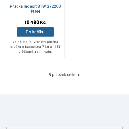
Pračka Indesit BTW S72200
EU/N
Akce
0
10 490 Kč
Novinka
0
Do košíku
Volně stojící vrchem plněná
pračka s kapacitou 7 kg a 1151
Tip
0
otáčkami za minutu.
9
položek celkem
O
v
l
á
Z
d
á
a
Odebírat newsletter
p
c
í
a
Vložte svůj e-mail a my vám budeme zasílat informace o nových
p
t
produktech na našem e-shopu.
r
í