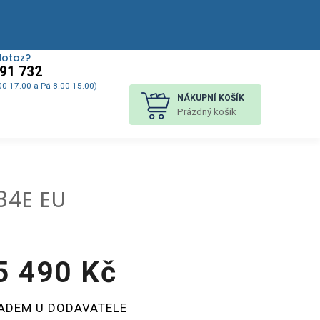
dotaz?
91 732
00-17.00 a Pá 8.00-15.00)
NÁKUPNÍ KOŠÍK
Prázdný košík
84E EU
5 490 Kč
á
ADEM U DODAVATELE