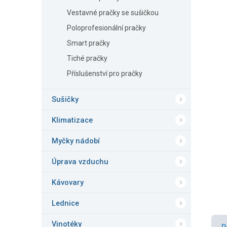
n
Vestavné pračky se sušičkou
e
l
Poloprofesionální pračky
Smart pračky
Tiché pračky
Příslušenství pro pračky
Sušičky
Klimatizace
Myčky nádobí
Úprava vzduchu
Kávovary
Lednice
Vinotéky
P