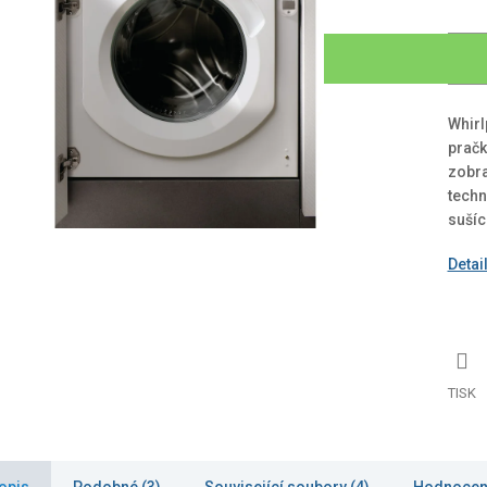
Whirl
pračk
zobra
techn
sušíc
Detai
TISK
opis
Podobné (3)
Související soubory (4)
Hodnocen