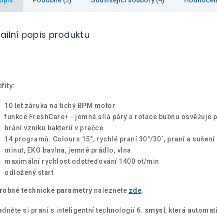
ailní popis produktu
fity:
10 let záruka na tichý BPM motor
funkce FreshCare+ - jemná sílá páry a rotace bubnu osvěžuje 
brání vzniku bakterií v pračce
14 programů: Colours 15°, rychlé praní 30°/30´, praní a sušení
minut, EKO bavlna, jemné prádlo, vlna
maximální rychlost odstřeďování 1400 ot/min
odložený start
robné technické parametry
naleznete
zde
.
dněte si praní s inteligentní technologií
6. smysl
, která automat