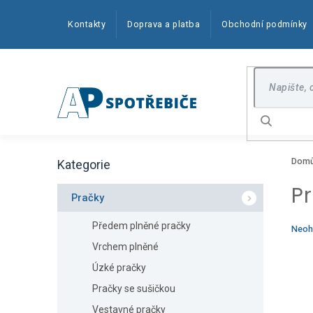
Přejít
na
Kontakty
Doprava a platba
Obchodní podmínky
obsah
Hledat
P
Dom
Kategorie
o
Přeskočit
kategorie
s
P
t
Pračky
r
a
Předem plněné pračky
Prům
Neoh
n
hodn
Vrchem plněné
produ
n
je
Úzké pračky
í
0,0
p
z
Pračky se sušičkou
5
a
Vestavné pračky
hvězd