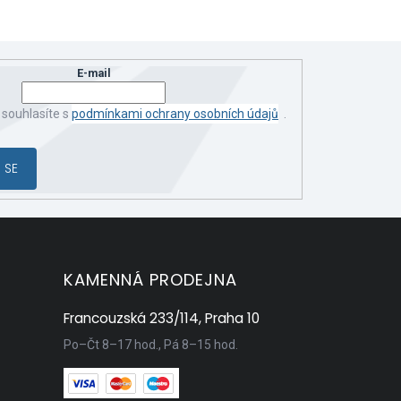
E-mail
 souhlasíte s
podmínkami ochrany osobních údajů
.
 SE
KAMENNÁ PRODEJNA
Francouzská 233/114, Praha 10
Po–Čt 8–17 hod., Pá 8–15 hod.