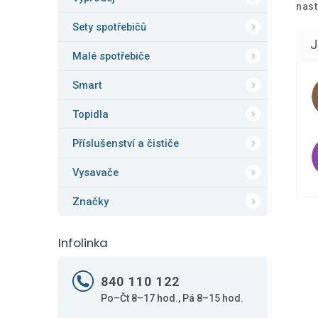
nast
Sety spotřebičů
Malé spotřebiče
Smart
Topidla
Příslušenství a čističe
Vysavače
Značky
Infolinka
840 110 122
Po–Čt 8–17 hod., Pá 8–15 hod.