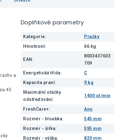
Doplňkové parametry
Kategorie
:
Pračky
Hmotnost
:
66 kg
8003437603
EAN
:
709
Energetická třída
:
C
prádlo a
Kapacita praní
:
9 kg
 za 45
Maximální otáčky
1400 ot/min
odstřeďování
:
FreshCare+
:
Ano
Rozměr - hloubka
:
545 mm
Rozměr - šířka
:
595 mm
icky
Rozměr - výška
:
820 mm