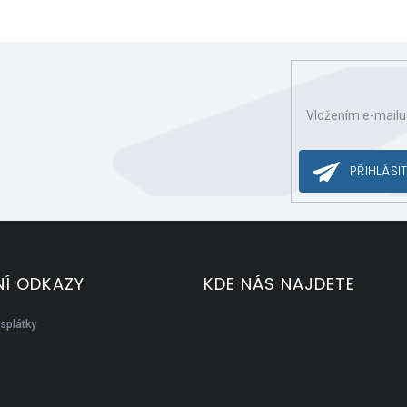
Vložením e-mailu
ce o nových produktech na našem e-shopu.
PŘIHLÁSIT
Í ODKAZY
KDE NÁS NAJDETE
splátky