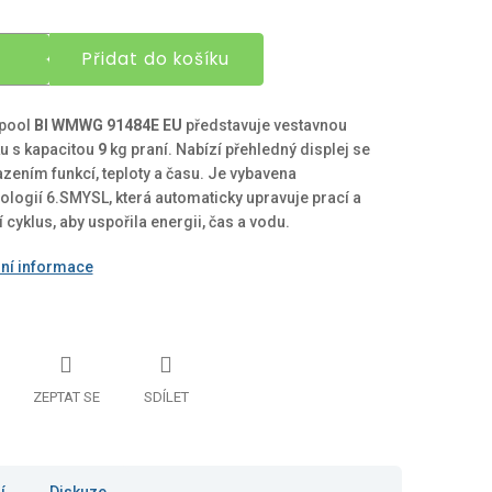
Přidat do košíku
pool
BI WMWG 91484E EU
představuje vestavnou
u s kapacitou
9
kg praní. Nabízí přehledný displej se
zením funkcí, teploty a času. Je vybavena
ologií 6.SMYSL, která automaticky upravuje prací a
í cyklus, aby uspořila energii, čas a vodu.
lní informace
ZEPTAT SE
SDÍLET
í
Diskuze