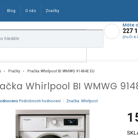
Blog
O nás
Značky
Máte 
227 1
(Po-Čt 8.
Pračka Whirlpool BI WMWG 91484E EU
ů
Pračky
račka Whirlpool BI WMWG 914
ěrné
odnoceno
Podrobnosti hodnocení
Značka:
Whirlpool
ocení
ktu
1
Měrn
SKL
cena:
iček.