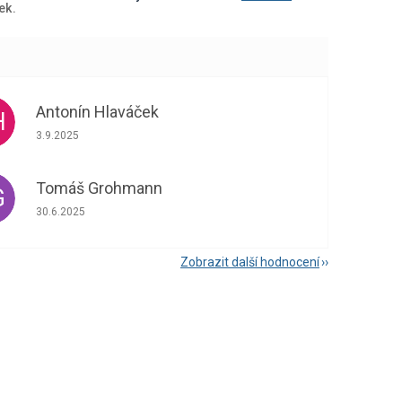
ek.
Antonín Hlaváček
H
Hodnocení obchodu je 5 z 5 hvězdiček.
3.9.2025
Tomáš Grohmann
G
Hodnocení obchodu je 5 z 5 hvězdiček.
30.6.2025
Zobrazit další hodnocení