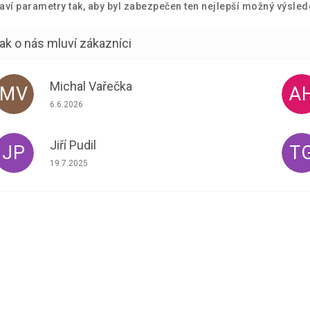
aví parametry tak, aby byl zabezpečen ten nejlepší možný výsled
Michal Vařečka
MV
A
Hodnocení obchodu je 5 z 5 hvězdiček.
6.6.2026
Jiří Pudil
JP
T
Hodnocení obchodu je 5 z 5 hvězdiček.
19.7.2025