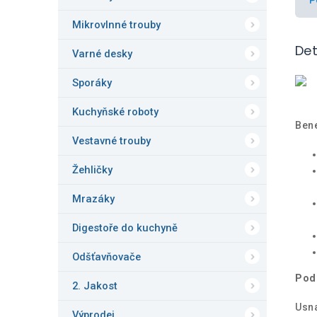
Mikrovlnné trouby
Det
Varné desky
Sporáky
Kuchyňské roboty
Bene
Vestavné trouby
Žehličky
Mrazáky
Digestoře do kuchyně
Odšťavňovače
Pod
2. Jakost
Usna
Výprodej