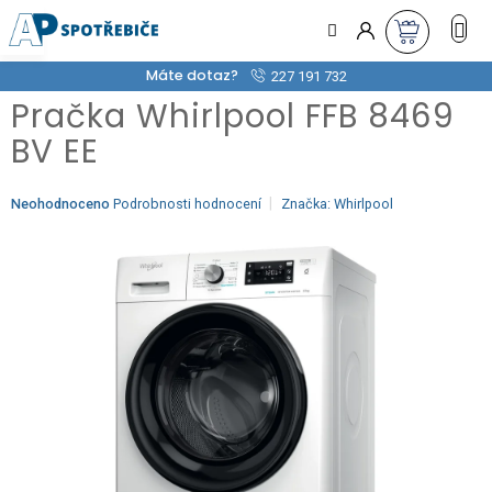
Přejít
na
obsah
Máte dotaz?
227 191 732
Pračka Whirlpool FFB 8469
BV EE
Průměrné
Neohodnoceno
Podrobnosti hodnocení
Značka:
Whirlpool
hodnocení
produktu
je
0,0
z
5
hvězdiček.