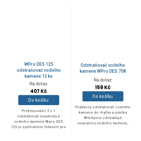
WPro DES 125
Odstraňovač vodního
odstraňovač vodního
kamene WPro DES 708
kamene 12 ks
Na dotaz
Průměrné
Na dotaz
159 Kč
hodnocení
407 Kč
produktu
Do košíku
je
Do košíku
5,0
Práškový odstraňovač vodního
z
Profesionální 3 v 1
kamene do myčky a pračky
5
odstraňovač mastnoty a
Whirlpool odstraňuje
hvězdiček.
vodního kamene Wpro DES
usazeniny vodního kamene,
125 je optimálním řešením pro
optimalizuje výkon a
udržení vaší myčky a pračky v
prodlužuje životnost
perfektním stavu. Balení
spotřebičů. Optimálních