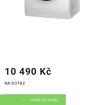
10 490 Kč
Měrná
NA DOTAZ
cena:
Přidat do košíku