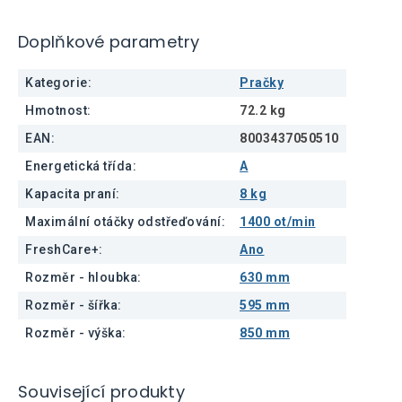
Doplňkové parametry
Kategorie
:
Pračky
Hmotnost
:
72.2 kg
EAN
:
8003437050510
Energetická třída
:
A
Kapacita praní
:
8 kg
Maximální otáčky odstřeďování
:
1400 ot/min
FreshCare+
:
Ano
Rozměr - hloubka
:
630 mm
Rozměr - šířka
:
595 mm
Rozměr - výška
:
850 mm
Související produkty