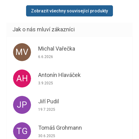
obsahuje 12 ks.
výsledků...
Zobrazit všechny související produkty
Michal Vařečka
MV
Hodnocení obchodu je 5 z 5 hvězdiček.
6.6.2026
Antonín Hlaváček
AH
Hodnocení obchodu je 5 z 5 hvězdiček.
3.9.2025
Jiří Pudil
JP
Hodnocení obchodu je 5 z 5 hvězdiček.
19.7.2025
Tomáš Grohmann
TG
Hodnocení obchodu je 5 z 5 hvězdiček.
30.6.2025