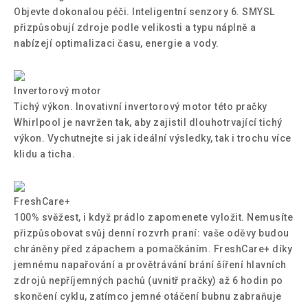
Objevte dokonalou péči. Inteligentní senzory 6. SMYSL
přizpůsobují zdroje podle velikosti a typu náplně a
nabízejí optimalizaci času, energie a vody.
Invertorový motor
Tichý výkon. Inovativní invertorový motor této pračky
Whirlpool je navržen tak, aby zajistil dlouhotrvající tichý
výkon. Vychutnejte si jak ideální výsledky, tak i trochu více
klidu a ticha.
FreshCare+
100% svěžest, i když prádlo zapomenete vyložit. Nemusíte
přizpůsobovat svůj denní rozvrh praní: vaše oděvy budou
chráněny před zápachem a pomačkáním. FreshCare+ díky
jemnému napařování a provětrávání brání šíření hlavních
zdrojů nepříjemných pachů (uvnitř pračky) až 6 hodin po
skončení cyklu, zatímco jemné otáčení bubnu zabraňuje