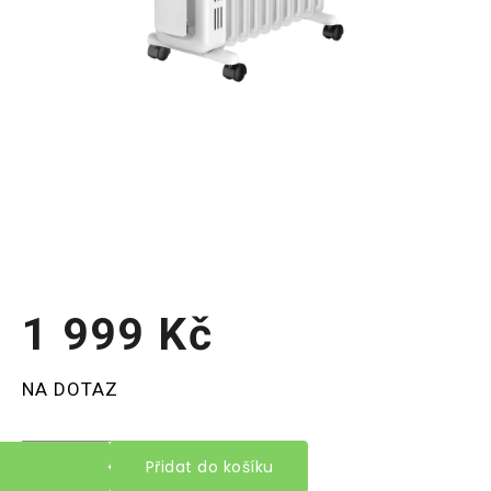
1 999 Kč
Měrná
NA DOTAZ
cena:
Přidat do košíku