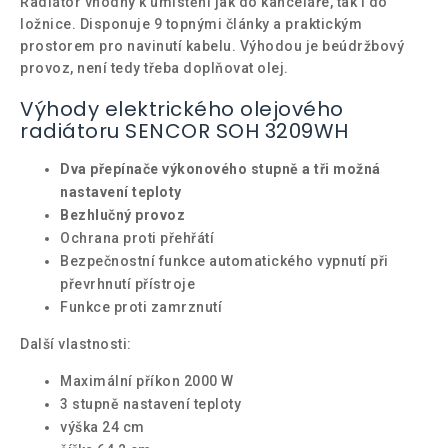
Radiátor vhodný k umístění jak do kanceláře, tak i do
ložnice. Disponuje 9 topnými články a praktickým
prostorem pro navinutí kabelu. Výhodou je beúdržbový
provoz, není tedy třeba doplňovat olej.
Výhody elektrického olejového
radiátoru SENCOR SOH 3209WH
Dva přepínače výkonového stupně a tři možná
nastavení teploty
Bezhlučný provoz
Ochrana proti přehřátí
Bezpečnostní funkce automatického vypnutí při
převrhnutí přístroje
Funkce proti zamrznutí
Další vlastnosti:
Maximální příkon 2000 W
3 stupně nastavení teploty
výška 24 cm