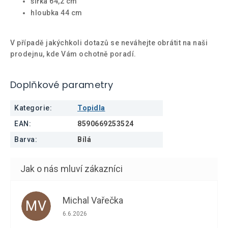
šířka 64,2 cm
hloubka 44 cm
V případě jakýchkoli dotazů se neváhejte obrátit na naši
prodejnu, kde Vám ochotně poradí.
Doplňkové parametry
Kategorie
:
Topidla
EAN
:
8590669253524
Barva
:
Bílá
Michal Vařečka
MV
Hodnocení obchodu je 5 z 5 hvězdiček.
6.6.2026