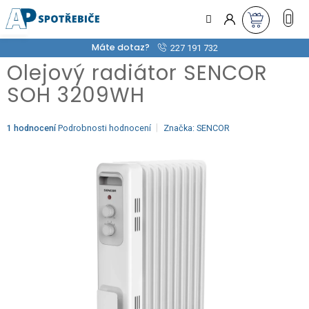
Přejít
na
obsah
Máte dotaz?
227 191 732
Olejový radiátor SENCOR
SOH 3209WH
Průměrné
1 hodnocení
Podrobnosti hodnocení
Značka:
SENCOR
hodnocení
produktu
je
5,0
z
5
hvězdiček.