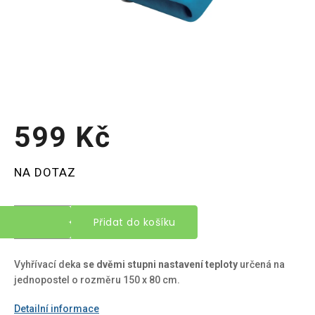
599 Kč
Měrná
NA DOTAZ
cena:
Přidat do košíku
Vyhřívací deka
se dvěmi stupni nastavení teploty
určená na
jednopostel o rozměru 150 x 80 cm.
Detailní informace