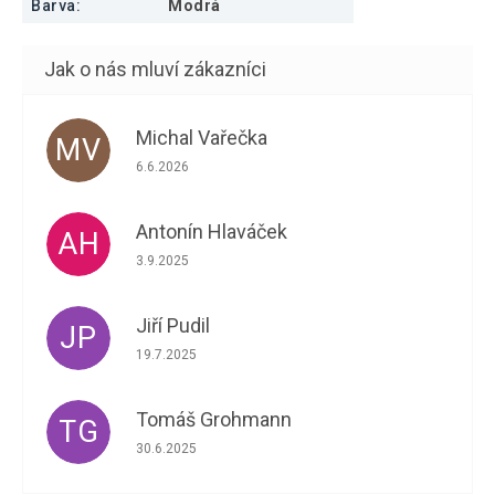
Barva
:
Modrá
Michal Vařečka
MV
Hodnocení obchodu je 5 z 5 hvězdiček.
6.6.2026
Antonín Hlaváček
AH
Hodnocení obchodu je 5 z 5 hvězdiček.
3.9.2025
Jiří Pudil
JP
Hodnocení obchodu je 5 z 5 hvězdiček.
19.7.2025
Tomáš Grohmann
TG
Hodnocení obchodu je 5 z 5 hvězdiček.
30.6.2025