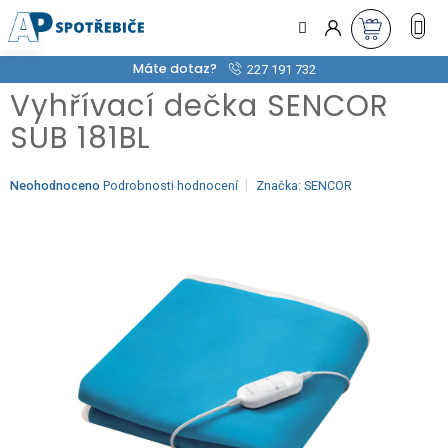
Přejít
na
obsah
Máte dotaz?
227 191 732
Vyhřívací dečka SENCOR
SUB 181BL
Průměrné
Neohodnoceno
Podrobnosti hodnocení
Značka:
SENCOR
hodnocení
produktu
je
0,0
z
5
hvězdiček.