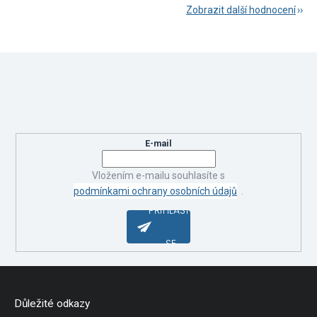
Zobrazit další hodnocení
Z
á
Odebírat newsletter
p
a
Vložte svůj e-mail a my vám budeme zasílat informace o nových
t
produktech na našem e-shopu.
í
E-mail
Vložením e-mailu souhlasíte s
podmínkami ochrany osobních údajů
.
PŘIHLÁSIT
SE
Důležité odkazy