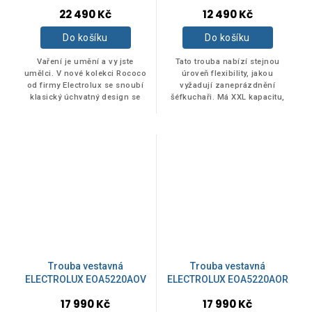
22 490 Kč
12 490 Kč
Do košíku
Do košíku
Vaření je umění a vy jste
Tato trouba nabízí stejnou
umělci. V nové kolekci Rococo
úroveň flexibility, jakou
od firmy Electrolux se snoubí
vyžadují zaneprázdnění
klasický úchvatný design se
šéfkuchaři. Má XXL kapacitu,
skvělou chutí. Konečně máte
největší plech široko daleko a
spotřebiče, které odpovídají...
až pět poloh pro rošty.
Trouba vestavná
Trouba vestavná
ELECTROLUX EOA5220AOV
ELECTROLUX EOA5220AOR
17 990 Kč
17 990 Kč