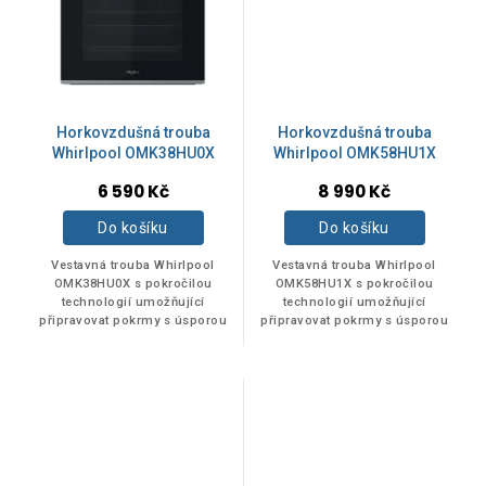
Horkovzdušná trouba
Horkovzdušná trouba
Whirlpool OMK38HU0X
Whirlpool OMK58HU1X
6 590 Kč
8 990 Kč
Do košíku
Do košíku
Vestavná trouba Whirlpool
Vestavná trouba Whirlpool
OMK38HU0X s pokročilou
OMK58HU1X s pokročilou
technologií umožňující
technologií umožňující
připravovat pokrmy s úsporou
připravovat pokrmy s úsporou
energie. Inovativní funkce
energie. Inovativní funkce
Cook3 umožňuje péct až tři
Cook3 umožňuje péct až tři
různé pokrmy najednou...
různé pokrmy najednou...