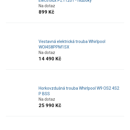
Electrolux PZ11201 - hluboký
Na dotaz
899 Kč
Vestavná elektrická trouba Whirlpool
WOI4S8PPM1SX
Na dotaz
14 490 Kč
Horkovzdušná trouba Whirlpool W9 OS2 4S2
P BSS
Na dotaz
25 990 Kč