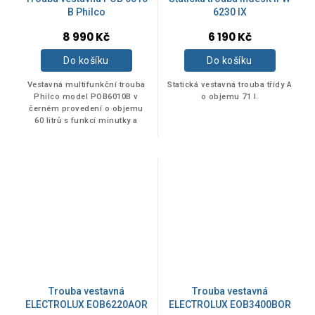
B Philco
6230 IX
8 990 Kč
6 190 Kč
Do košíku
Do košíku
Vestavná multifunkční trouba
Statická vestavná trouba třídy A
Philco model POB6010B v
o objemu 71 l.
černém provedení o objemu
60 litrů s funkcí minutky a
bílým displejem. Součástí
příslušenství trouby je extra
hluboký plech...
Trouba vestavná
Trouba vestavná
ELECTROLUX EOB6220AOR
ELECTROLUX EOB3400BOR