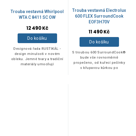
Trouba vestavná Electrolux
Trouba vestavná Whirlpool
600 FLEX SurroundCook
WTA C 8411 SC OW
EOF3H70V
12 490 Kč
11 490 Kč
Do košíku
Do košíku
Designová řada RUSTIKÁL -
S troubou 600 SurroundCook®
design minulosti v novém
bude vše rovnoměrně
obleku. Jemné tvary a tradiční
propečeno, od kuřecí pečínky
materiály umocňují
s křupavou kůrkou po
nadčasovost tohoto designu.
nadýchané pusinky. Konstantní
Kruhový ciferník, jasmínová
teplotu uvnitř celé trouby
barva a retro tvary...
zajišťuje ventilátor,...