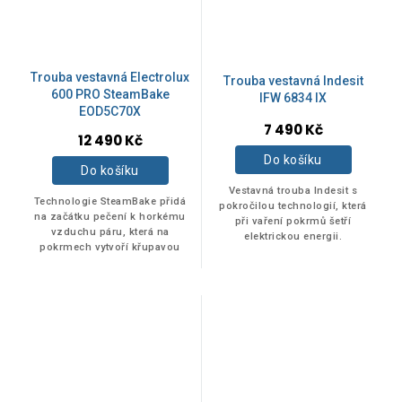
Trouba vestavná Electrolux
Trouba vestavná Indesit
600 PRO SteamBake
IFW 6834 IX
EOD5C70X
7 490 Kč
12 490 Kč
Do košíku
Do košíku
Vestavná trouba Indesit s
Technologie SteamBake přidá
pokročilou technologií, která
na začátku pečení k horkému
při vaření pokrmů šetří
vzduchu páru, která na
elektrickou energii.
pokrmech vytvoří křupavou
kůrku, ale uvnitř zůstanou
vláčné. Těsto vlivem páry
krásně dokyne, a...