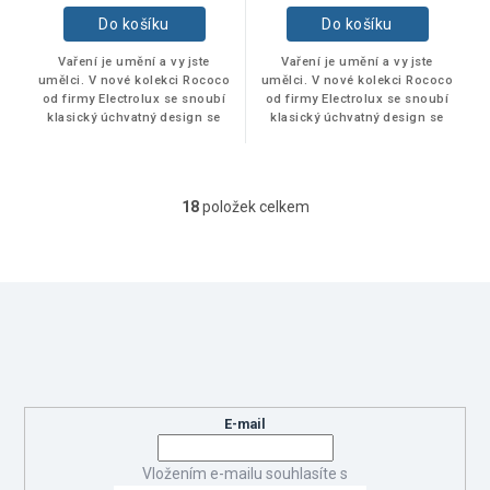
Do košíku
Do košíku
Vaření je umění a vy jste
Vaření je umění a vy jste
umělci. V nové kolekci Rococo
umělci. V nové kolekci Rococo
od firmy Electrolux se snoubí
od firmy Electrolux se snoubí
klasický úchvatný design se
klasický úchvatný design se
skvělou chutí. Konečně máte
skvělou chutí. Konečně máte
spotřebiče, které odpovídají...
spotřebiče, které odpovídají...
18
položek celkem
O
v
l
á
Z
d
á
a
Odebírat newsletter
p
c
í
a
Vložte svůj e-mail a my vám budeme zasílat informace o nových
p
t
produktech na našem e-shopu.
r
í
v
E-mail
k
y
Vložením e-mailu souhlasíte s
v