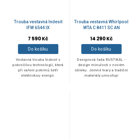
Trouba vestavná Indesit
Trouba vestavná Whirlpool
IFW 6544 IX
WTA C 8411 SC AN
7 590 Kč
14 290 Kč
Do košíku
Do košíku
Vestavná trouba Indesit s
Designová řada RUSTIKÁL -
pokročilou technologií, která
design minulosti v novém
při vaření pokrmů šetří
obleku. Jemné tvary a tradiční
elektrickou energii.
materiály umocňují
nadčasovost tohoto designu.
Kruhový ciferník, antracitová
barva a retro...