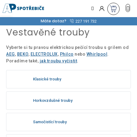
Přejít
na
obsah
Máte dotaz?
227 191 732
Vestavěné trouby
Vyberte si tu pravou elektrickou pečící troubu s grilem od
AEG
,
BEKO
,
ELECTROLUX
,
Philco
nebo
Whirlpool
.
Poradíme také,
jak troubu vyčistit
.
Klasické trouby
Horkovzdušné trouby
Samočistící trouby