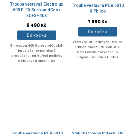
Trouba vestavná Electrolux
Trouba vestavná POB 6010
600 FLEX SurroundCook
X Philco
EOF3H40X
7 990 Kč
9 490 Kč
Do košíku
Do košíku
Vestavná multifunkční trouba
S troubou 600 SurroundCook®
Philco model POB6010X v
bude vše rovnoměrně
nerezovém provedení o
propečeno, od kuřecí pečínky
objemu 60 litrů s funkcí
s křupavou kůrkou po
minutky a bílým displejem.
nadýchané pusinky. Konstantní
Součástí příslušenství trouby
teplotu uvnitř celé trouby
je extra hluboký...
zajišťuje ventilátor,...
Trouba vestavná POB 6010
Statická trouba Indesit IFW