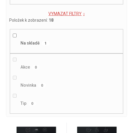
VYMAZAT FILTRY
Položek k zobrazení:
18
Na skladě
1
Akce
0
Novinka
0
Tip
0
V
ý