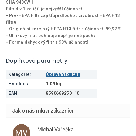
SHA 9400WH
Filtr 4 v 1 zajišťuje nejvyšší účinnost
- Pre-HEPA Filtr zajišťuje dlouhou životnost HEPA H13
filtru
- Originální korejský HEPA H13 filtr s účinností 99,97 %
- Uhlíkový filtr: pohlcuje nepříjemné pachy
- Formaldehydový filtr s 90% účinností
Doplňkové parametry
Kategorie
:
Úprava vzduchu
Hmotnost
:
1.09 kg
EAN
:
8590669250110
Michal Vařečka
MV
Hodnocení obchodu je 5 z 5 hvězdiček.