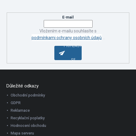
a
t
produktech na našem e-shopu.
í
E-mail
Vložením e-mailu souhlasíte s
podmínkami ochrany osobních údajů
.
PŘIHLÁSIT
SE
Důležité odkazy
Obchodní podmínky
GDPR
Reklamace
Recyklační poplatky
Hodnocení obchodu
Mapa serveru