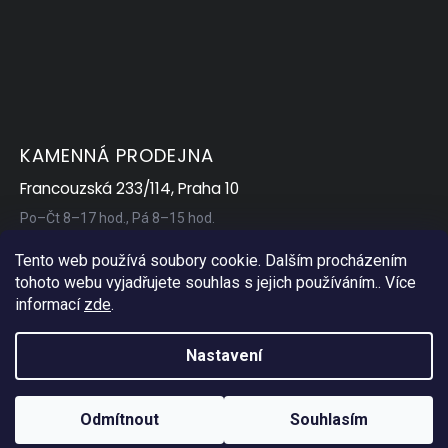
KAMENNÁ PRODEJNA
Francouzská 233/114, Praha 10
Po–Čt 8–17 hod., Pá 8–15 hod.
Tento web používá soubory cookie. Dalším procházením
tohoto webu vyjadřujete souhlas s jejich používáním.. Více
informací
zde
.
Nastavení
Copyright 2026
AP Servis
. Všechna práva vyhrazena.
Odmítnout
Souhlasím
Vytvořil Shoptet