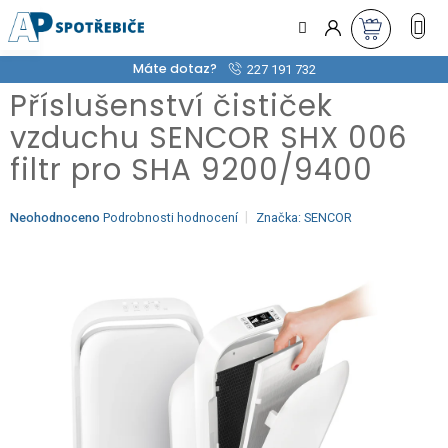
Přejít
na
obsah
Máte dotaz?
227 191 732
Příslušenství čističek
vzduchu SENCOR SHX 006
filtr pro SHA 9200/9400
Průměrné
Neohodnoceno
Podrobnosti hodnocení
Značka:
SENCOR
hodnocení
produktu
je
0,0
z
5
hvězdiček.