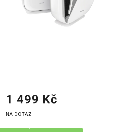
1 499 Kč
Měrná
NA DOTAZ
cena: