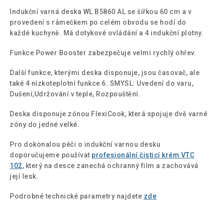
Indukční varná deska WL B5860 AL se šířkou 60 cm a v
provedení s rámečkem po celém obvodu se hodí do
každé kuchyně. Má dotykové ovládání a 4 indukční plotny.
Funkce Power Booster zabezpečuje velmi rychlý ohřev.
Další funkce, kterými deska disponuje, jsou časovač, ale
také 4 nízkoteplotní funkce 6. SMYSL: Uvedení do varu,
Dušení,Udržování v teple, Rozpouštění.
Deska disponuje zónou FlexiCook, která spojuje dvě varné
zóny do jedné velké.
Pro dokonalou péči o indukční varnou desku
doporučujeme používat
profesionální čisticí krém VTC
102
, který na desce zanechá ochranný film a zachovává
její lesk.
Podrobné technické parametry najdete
zde