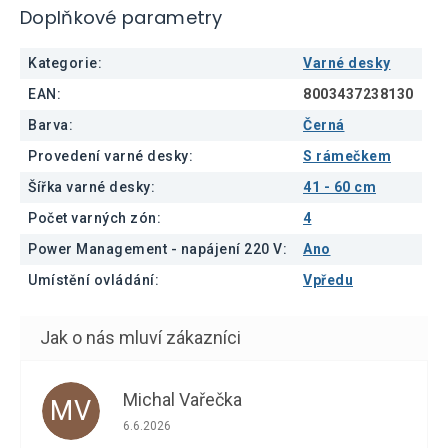
Doplňkové parametry
Kategorie
:
Varné desky
EAN
:
8003437238130
Barva
:
Černá
Provedení varné desky
:
S rámečkem
Šířka varné desky
:
41 - 60 cm
Počet varných zón
:
4
Power Management - napájení 220 V
:
Ano
Umístění ovládání
:
Vpředu
Michal Vařečka
MV
Hodnocení obchodu je 5 z 5 hvězdiček.
6.6.2026