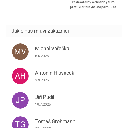
voděodolný ochranný film
proti viditelným stopám. Bez
poškrábání.
Michal Vařečka
MV
Hodnocení obchodu je 5 z 5 hvězdiček.
6.6.2026
Antonín Hlaváček
AH
Hodnocení obchodu je 5 z 5 hvězdiček.
3.9.2025
Jiří Pudil
JP
Hodnocení obchodu je 5 z 5 hvězdiček.
19.7.2025
Tomáš Grohmann
TG
Hodnocení obchodu je 5 z 5 hvězdiček.