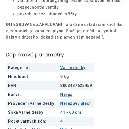
vlastnosti: 4 hořáky, integrované zapalování hořáků,
bezpečnostní ventily
povrch: nerez, litinové mřížky
INTEGROVANÉ ZAPALOVÁNÍ
hořáků na ovládacím knoflíku
zjednodušuje zapálení plynu. Stačí jej otočit na symbol
jiskry a držet ho, dokud se plamen sám nezapálí.
Doplňkové parametry
Kategorie
:
Varné desky
Hmotnost
:
9 kg
EAN
:
8003437625459
Barva
:
Nerez
Provedení varné desky
:
Nerezový plech
Šířka varné desky
:
41 - 60 cm
Počet varných zón
:
4