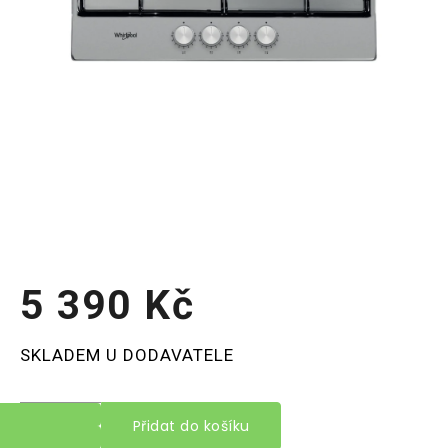
5 390 Kč
Měrná
SKLADEM U DODAVATELE
cena:
Přidat do košíku