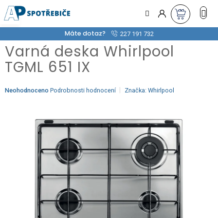
Přejít
na
obsah
Máte dotaz?
227 191 732
Varná deska Whirlpool
TGML 651 IX
Průměrné
Neohodnoceno
Podrobnosti hodnocení
Značka:
Whirlpool
hodnocení
produktu
je
0,0
z
5
hvězdiček.