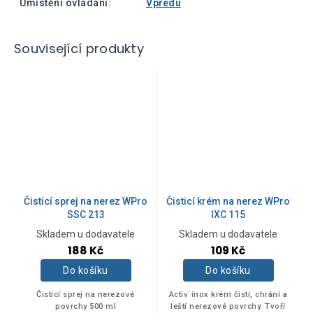
Umístění ovládání
:
Vpředu
Související produkty
Čisticí sprej na nerez WPro
Čisticí krém na nerez WPro
SSC 213
IXC 115
Skladem u dodavatele
Skladem u dodavatele
188 Kč
109 Kč
Do košíku
Do košíku
Čisticí sprej na nerezové
Activ´inox krém čistí, chrání a
povrchy 500 ml
leští nerezové povrchy. Tvoří