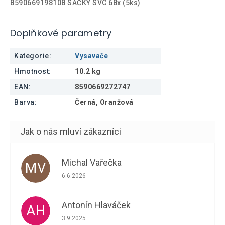
8590669198108 SÁČKY SVC 68x (5ks)
Doplňkové parametry
Kategorie
:
Vysavače
Hmotnost
:
10.2 kg
EAN
:
8590669272747
Barva
:
Černá, Oranžová
Michal Vařečka
MV
Hodnocení obchodu je 5 z 5 hvězdiček.
6.6.2026
Antonín Hlaváček
AH
Hodnocení obchodu je 5 z 5 hvězdiček.
3.9.2025