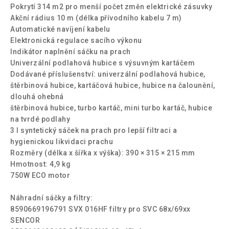
Pokrytí 314 m2 pro menší počet změn elektrické zásuvky
Akční rádius 10 m (délka přívodního kabelu 7 m)
Automatické navíjení kabelu
Elektronická regulace sacího výkonu
Indikátor naplnění sáčku na prach
Univerzální podlahová hubice s výsuvným kartáčem
Dodávané příslušenství: univerzální podlahová hubice,
štěrbinová hubice, kartáčová hubice, hubice na čalounění,
dlouhá ohebná
štěrbinová hubice, turbo kartáč, mini turbo kartáč, hubice
na tvrdé podlahy
3 l syntetický sáček na prach pro lepší filtraci a
hygienickou likvidaci prachu
Rozměry (délka x šířka x výška): 390 × 315 × 215 mm
Hmotnost: 4,9 kg
750W ECO motor
Náhradní sáčky a filtry:
8590669196791 SVX 016HF filtry pro SVC 68x/69xx
SENCOR