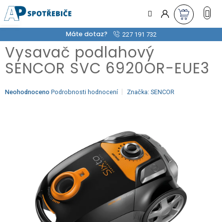
Přejít
na
obsah
Máte dotaz?
227 191 732
Vysavač podlahový
SENCOR SVC 6920OR-EUE3
Průměrné
Neohodnoceno
Podrobnosti hodnocení
Značka:
SENCOR
hodnocení
produktu
je
0,0
z
5
hvězdiček.