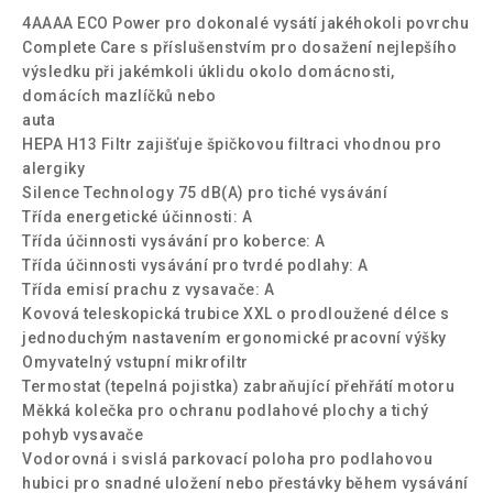
4AAAA ECO Power pro dokonalé vysátí jakéhokoli povrchu
Complete Care s příslušenstvím pro dosažení nejlepšího
výsledku při jakémkoli úklidu okolo domácnosti,
domácích mazlíčků nebo
auta
HEPA H13 Filtr zajišťuje špičkovou filtraci vhodnou pro
alergiky
Silence Technology 75 dB(A) pro tiché vysávání
Třída energetické účinnosti: A
Třída účinnosti vysávání pro koberce: A
Třída účinnosti vysávání pro tvrdé podlahy: A
Třída emisí prachu z vysavače: A
Kovová teleskopická trubice XXL o prodloužené délce s
jednoduchým nastavením ergonomické pracovní výšky
Omyvatelný vstupní mikrofiltr
Termostat (tepelná pojistka) zabraňující přehřátí motoru
Měkká kolečka pro ochranu podlahové plochy a tichý
pohyb vysavače
Vodorovná i svislá parkovací poloha pro podlahovou
hubici pro snadné uložení nebo přestávky během vysávání