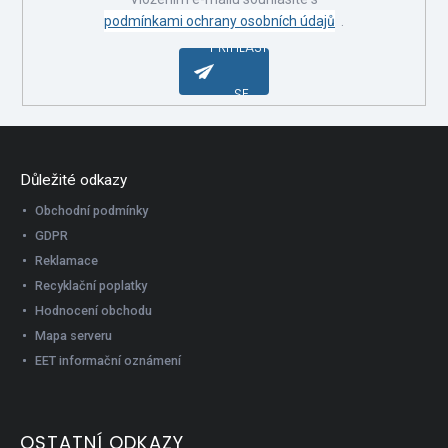
podmínkami ochrany osobních údajů
.
PŘIHLÁSIT
SE
Důležité odkazy
Obchodní podmínky
GDPR
Reklamace
Recyklační poplatky
Hodnocení obchodu
Mapa serveru
EET informační oznámení
OSTATNÍ ODKAZY