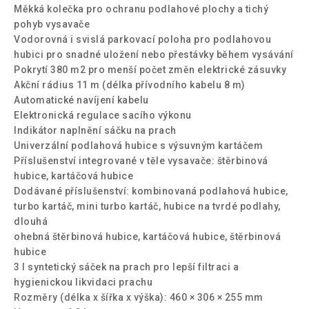
Měkká kolečka pro ochranu podlahové plochy a tichý
pohyb vysavače
Vodorovná i svislá parkovací poloha pro podlahovou
hubici pro snadné uložení nebo přestávky během vysávání
Pokrytí 380 m2 pro menší počet změn elektrické zásuvky
Akční rádius 11 m (délka přívodního kabelu 8 m)
Automatické navíjení kabelu
Elektronická regulace sacího výkonu
Indikátor naplnění sáčku na prach
Univerzální podlahová hubice s výsuvným kartáčem
Příslušenství integrované v těle vysavače: štěrbinová
hubice, kartáčová hubice
Dodávané příslušenství: kombinovaná podlahová hubice,
turbo kartáč, mini turbo kartáč, hubice na tvrdé podlahy,
dlouhá
ohebná štěrbinová hubice, kartáčová hubice, štěrbinová
hubice
3 l syntetický sáček na prach pro lepší filtraci a
hygienickou likvidaci prachu
Rozměry (délka x šířka x výška): 460 × 306 × 255 mm