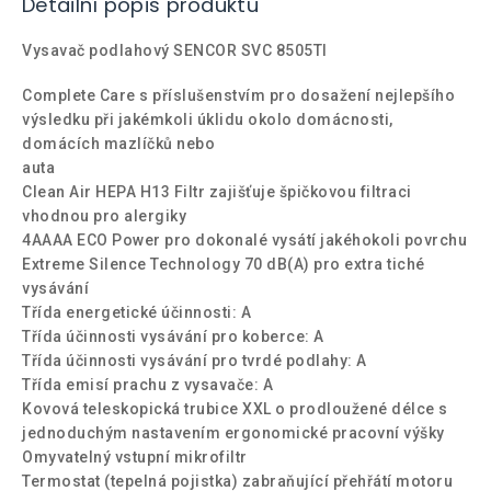
Detailní popis produktu
Vysavač podlahový SENCOR SVC 8505TI
Complete Care s příslušenstvím pro dosažení nejlepšího
výsledku při jakémkoli úklidu okolo domácnosti,
domácích mazlíčků nebo
auta
Clean Air HEPA H13 Filtr zajišťuje špičkovou filtraci
vhodnou pro alergiky
4AAAA ECO Power pro dokonalé vysátí jakéhokoli povrchu
Extreme Silence Technology 70 dB(A) pro extra tiché
vysávání
Třída energetické účinnosti: A
Třída účinnosti vysávání pro koberce: A
Třída účinnosti vysávání pro tvrdé podlahy: A
Třída emisí prachu z vysavače: A
Kovová teleskopická trubice XXL o prodloužené délce s
jednoduchým nastavením ergonomické pracovní výšky
Omyvatelný vstupní mikrofiltr
Termostat (tepelná pojistka) zabraňující přehřátí motoru