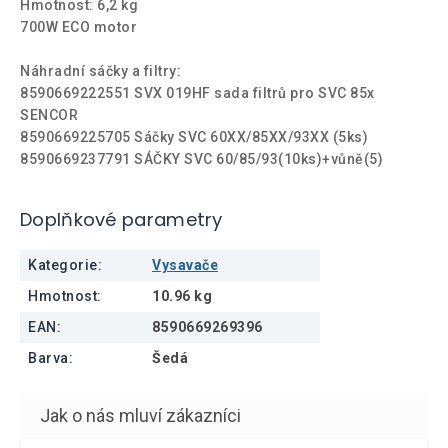
Hmotnost: 6,2 kg
700W ECO motor
Náhradní sáčky a filtry:
8590669222551 SVX 019HF sada filtrů pro SVC 85x
SENCOR
8590669225705 Sáčky SVC 60XX/85XX/93XX (5ks)
8590669237791 SÁČKY SVC 60/85/93(10ks)+vůně(5)
Doplňkové parametry
Kategorie
:
Vysavače
Hmotnost
:
10.96 kg
EAN
:
8590669269396
Barva
:
Šedá