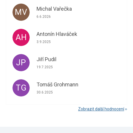
Michal Vařečka
MV
Hodnocení obchodu je 5 z 5 hvězdiček.
6.6.2026
Antonín Hlaváček
AH
Hodnocení obchodu je 5 z 5 hvězdiček.
3.9.2025
Jiří Pudil
JP
Hodnocení obchodu je 5 z 5 hvězdiček.
19.7.2025
Tomáš Grohmann
TG
Hodnocení obchodu je 5 z 5 hvězdiček.
30.6.2025
Zobrazit další hodnocení
Z