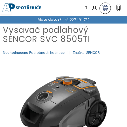
Přejít
na
obsah
Máte dotaz?
227 191 732
Vysavač podlahový
SENCOR SVC 8505TI
Průměrné
Neohodnoceno
Podrobnosti hodnocení
Značka:
SENCOR
hodnocení
produktu
je
0,0
z
5
hvězdiček.