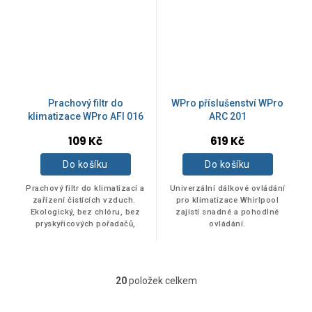
Prachový filtr do
WPro příslušenství WPro
klimatizace WPro AFI 016
ARC 201
109 Kč
619 Kč
Do košíku
Do košíku
Prachový filtr do klimatizací a
Univerzální dálkové ovládání
zařízení čistících vzduch.
pro klimatizace Whirlpool
Ekologický, bez chlóru, bez
zajistí snadné a pohodlné
pryskyřicových pořadačů,
ovládání.
vhodný pro alergiky vzhledem
k filtraci pylu, roztočů,...
20
položek celkem
O
v