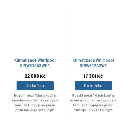
registrovaný v Německu (č.
část...
90037) Objem 400 ml.
Klimatizace Whirlpool
Klimatizace Whirlpool
SPIW312A3WF.1
SPIW312A2WF
22 099 Kč
17 301 Kč
Do košíku
Do košíku
Rozdíl mezi "klasickou" a
Rozdíl mezi "klasickou" a
inverterovou klimatizací je v
inverterovou klimatizací je v
tom, že fungují na jiném
tom, že fungují na jiném
principu díky rozdílným
principu díky rozdílným
technologiím uvnitř zařízení,
technologiím uvnitř zařízení,
konkrétně v kompresoru. Tato
konkrétně v kompresoru. Tato
část...
část...