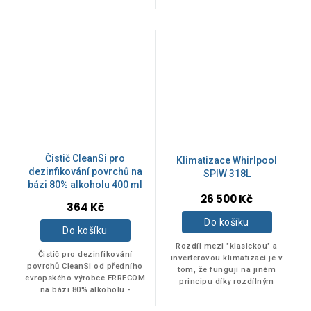
jednotky klimatizace. Je
snadno odstranit extrémní
vhodný i pro mobilní
nečistoty, které se hromadí...
klimatizace.
Čistič CleanSi pro
Klimatizace Whirlpool
dezinfikování povrchů na
SPIW 318L
bázi 80% alkoholu 400 ml
26 500 Kč
Průměrné
364 Kč
hodnocení
Do košíku
produktu
Do košíku
je
Rozdíl mezi "klasickou" a
5,0
Čistič pro dezinfikování
inverterovou klimatizací je v
z
povrchů CleanSi od předního
tom, že fungují na jiném
evropského výrobce ERRECOM
5
principu díky rozdílným
na bázi 80% alkoholu -
hvězdiček.
technologiím uvnitř zařízení,
dezinfekční prostředek
konkrétně v kompresoru. Tato