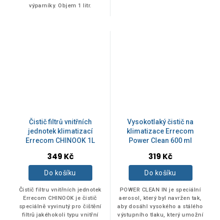
výparníky. Objem 1 litr.
hvězdiček.
Čistič filtrů vnitřních
Vysokotlaký čistič na
jednotek klimatizací
klimatizace Errecom
Errecom CHINOOK 1L
Power Clean 600 ml
Průměrné
349 Kč
319 Kč
hodnocení
produktu
Do košíku
Do košíku
je
5,0
Čistič filtru vnitřních jednotek
POWER CLEAN IN je speciální
z
Errecom CHINOOK je čistič
aerosol, který byl navržen tak,
speciálně vyvinutý pro čištění
aby dosáhl vysokého a stálého
5
filtrů jakéhokoli typu vnitřní
výstupního tlaku, který umožní
hvězdiček.