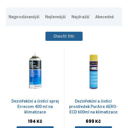
Ř
a
Nejprodávanější
Nejlevnější
Nejdražší
Abecedně
z
e
n
Otevřít filtr
í
p
CENA
V
r
109
Kč
36179
Kč
ý
o
p
d
i
u
s
k
p
ZNAČKY
t
r
ů
o
Advanced engineering
d
2
Dezinfekční a čistící sprej
Dezinfekční a čistící
u
Errecom 400 ml na
prostředek PurAire AERO-
klimatizace
ECD 600ml na klimatizace
k
Errecom
6
t
Průměrné
194 Kč
699 Kč
hodnocení
ů