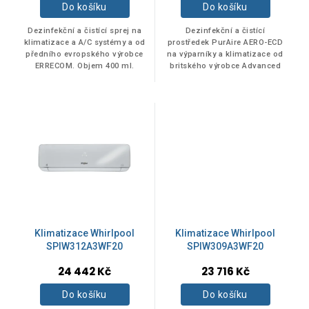
produktu
Do košíku
Do košíku
Whirlpool
12
je
5,0
Dezinfekční a čistící sprej na
Dezinfekční a čistící
z
klimatizace a A/C systémy a od
prostředek PurAire AERO-ECD
předního evropského výrobce
na výparníky a klimatizace od
5
BARVA
ERRECOM. Objem 400 ml.
britského výrobce Advanced
hvězdiček.
engineering . Výhodné balení
ve spreji 600 ml.
Bílá
10
ENERGETICKÁ TŘÍDA (CHLAZENÍ/OHŘEV)
A++/A+
6
Klimatizace Whirlpool
Klimatizace Whirlpool
A+++/A++
SPIW312A3WF20
SPIW309A3WF20
4
24 442 Kč
23 716 Kč
Do košíku
Do košíku
FUNKCE TOPENÍ