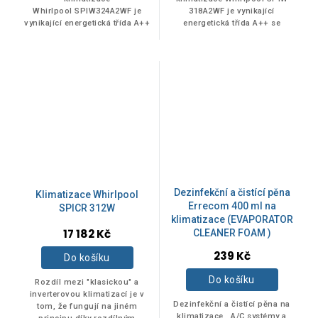
Whirlpool SPIW324A2WF je
318A2WF je vynikající
vynikající energetická třída A++
energetická třída A++ se
se sníženou spotřebou
sníženou spotřebou energie.
energie. 6. SMYSL - teplotní
6. SMYSL - teplotní senzor
Akce
0
senzor automaticky...
automaticky...
Novinka
0
Tip
0
Dezinfekční a čistící pěna
Klimatizace Whirlpool
Errecom 400 ml na
SPICR 312W
klimatizace (EVAPORATOR
17 182 Kč
CLEANER FOAM )
Průměrné
239 Kč
Do košíku
hodnocení
produktu
Do košíku
Rozdíl mezi "klasickou" a
je
inverterovou klimatizací je v
5,0
Dezinfekční a čistící pěna na
tom, že fungují na jiném
z
klimatizace , A/C systémy a