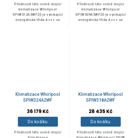
Předností této volně stojící
Předností této volně stojící
klimatizace Whirlpool
klimatizace Whirlpool
Ano
10
SPIW312A3WF20 je vynikající
SPIW309A3WF20 je vynikající
energetická třída A+++ se
energetická třída A+++ se
sníženou spotřebou energie.
sníženou spotřebou energie.
6. SMYSL - teplotní senzor
6. SMYSL - teplotní senzor
automaticky...
automaticky...
VHODNÉ DO PROSTOR
do 80 m3
3
81 - 120 m3
4
nad 120 m3
3
Klimatizace Whirlpool
Klimatizace Whirlpool
SPIW324A2WF
SPIW318A2WF
36 179 Kč
28 435 Kč
Položek k zobrazení:
20
Do košíku
Do košíku
Předností této volně stojící
Předností této volně stojící
Na skladě
0
klimatizace
klimatizace Whirlpool SPIW