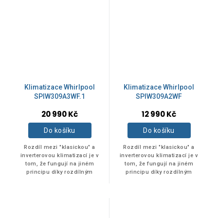
Klimatizace Whirlpool
Klimatizace Whirlpool
SPIW309A3WF.1
SPIW309A2WF
20 990 Kč
12 990 Kč
Do košíku
Do košíku
Rozdíl mezi "klasickou" a
Rozdíl mezi "klasickou" a
inverterovou klimatizací je v
inverterovou klimatizací je v
tom, že fungují na jiném
tom, že fungují na jiném
principu díky rozdílným
principu díky rozdílným
technologiím uvnitř zařízení,
technologiím uvnitř zařízení,
konkrétně v kompresoru. Tato
konkrétně v kompresoru. Tato
část...
část...