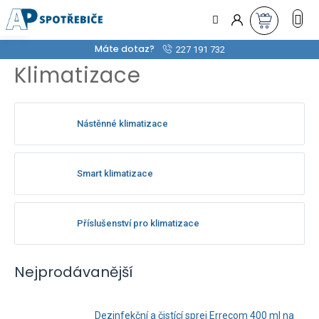
Přejít
na
obsah
Máte dotaz?
227 191 732
Klimatizace
Nástěnné klimatizace
Smart klimatizace
Příslušenství pro klimatizace
Nejprodávanější
Dezinfekční a čistící sprej Errecom 400 ml na