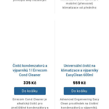
principu díky rozdílným
mobilní (přenosné)
5
technologiím uvnitř zařízení,
klimatizace od předního
konkrétně v kompresoru. Tato
hvězdiček.
evropského výrobce ERRECOM.
část...
Objem 400 ml.
Čistič kondenzatorů a
Universální čistič na
výparníků 1 l Errecom
klimatizace a výparníky
Cond Cleaner
EasyClean 600ml
Průměrné
335 Kč
559 Kč
hodnocení
produktu
Do košíku
Do košíku
je
5,0
Errecom Cond Cleaner je
Advanced Engeneering Easy
z
alkalický čistič pro
Clean prostředek na čistění
znečištěné kondenzátory a
kondenzátorů a výparníků.
5