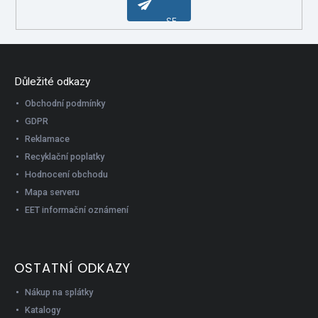
i
s
SE
u
Důležité odkazy
Obchodní podmínky
GDPR
Reklamace
Recyklační poplatky
Hodnocení obchodu
Mapa serveru
EET informační oznámení
OSTATNÍ ODKAZY
Nákup na splátky
Katalogy