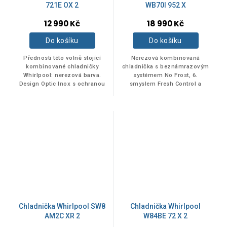
721E OX 2
WB70I 952 X
12 990 Kč
18 990 Kč
Vlevo
1
Do košíku
Do košíku
Přednosti této volně stojící
Nerezová kombinovaná
VÝŠKA
kombinované chladničky
chladnička s beznámrazovým
Whirlpool: nerezová barva.
systémem No Frost, 6.
Design Optic Inox s ochranou
smyslem Fresh Control a
proti otiskům prstů. Skleněné
kapacitou 462 litrů.
do 85 cm
1
police, které poskytují pevnost
i...
86 - 170 cm
4
171 - 185 cm
5
186 - 200 cm
7
Chladnička Whirlpool SW8
Chladnička Whirlpool
AM2C XR 2
W84BE 72 X 2
Položek k zobrazení:
17