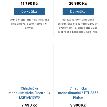
17 790 Kč
26 990 Kč
Do košíku
Do košíku
Na skladě
0
Volně stojící monoklimatická
Nerezová kombinovaná
chladnička s technologií 6.
chladnička s beznámrazovým
smysl.
systémem, 6. smyslem Dual
NoFrost a kapacitou 558 litrů.
Akce
0
Novinka
0
Tip
0
Chladnička
Chladnička
monoklimatická Electrolux
monoklimatická PTL 3352
LXB1AE13W0
Philco
7 490 Kč
9 990 Kč