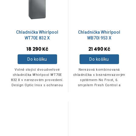
Bílá
8
Nerez
9
Chladnička Whirlpool
Chladnička Whirlpool
WT70E 832 X
WB70I 953 X
ENERGETICKÁ TŘÍDA
18 290 Kč
21 490 Kč
Do košíku
Do košíku
A+
1
Volně stojící dvoudveřové
Nerezová kombinovaná
chladnička Whirlpool WT70E
chladnička s beznámrazovým
D
2
832 X v nerezovém provedení.
systémem No Frost, 6.
Design Optic Inox s ochranou
smyslem Fresh Control a
proti otiskům prstů.
kapacitou 462 litrů.
Beznámrazová...
E
12
F
2