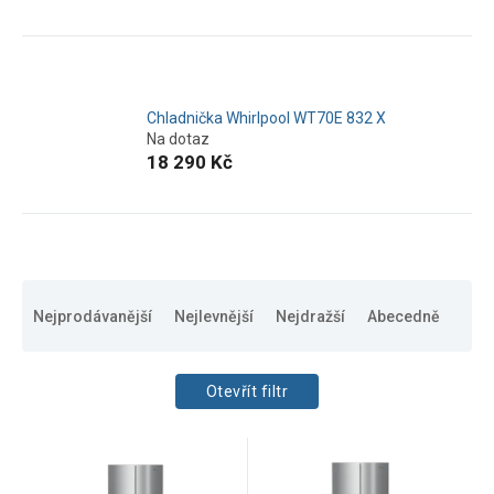
Chladnička Whirlpool WT70E 832 X
Na dotaz
18 290 Kč
Ř
a
Nejprodávanější
Nejlevnější
Nejdražší
Abecedně
z
e
n
Otevřít filtr
í
p
CENA
V
r
7490
Kč
48990
Kč
ý
o