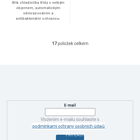
Bílá chladnička třídy s velkým
objemem, automatickým
odmrazováním a
antibakteriální ochranou.
17
položek celkem
O
v
l
á
Z
d
á
a
Odebírat newsletter
p
c
í
a
Vložte svůj e-mail a my vám budeme zasílat informace o nových
p
t
produktech na našem e-shopu.
r
í
v
E-mail
k
y
Vložením e-mailu souhlasíte s
v
podmínkami ochrany osobních údajů
.
ý
p
PŘIHLÁSIT