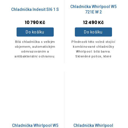
60 cm
1
Chladnička Whirlpool W5
Chladnička Indesit SI6 1 S
721E W 2
89,7 cm
1
10 790 Kč
12 490 Kč
Do košíku
Do košíku
84 cm
1
Bílá chladnička s velkým
Přednosti této volně stojící
objemem, automatickým
kombinované chladničky
odmrazováním a
Whirlpool: bílá barva.
90,9 cm
1
antibakteriální ochranou.
Skleněné police, které
poskytují pevnost i eleganci.
Senzory 6. SMYSL, které
90,8 cm
1
automaticky snižují...
UMÍSTĚNÍ MRAZÁKU
Dole
9
Chladnička Whirlpool W5
Chladnička Whirlpool
Nahoře
1