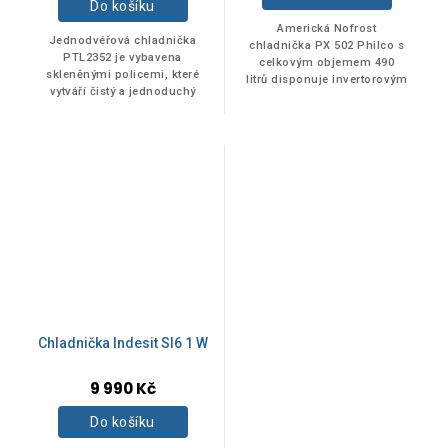
Do košíku
Americká Nofrost
Jednodvéřová chladnička
chladnička PX 502 Philco s
PTL2352 je vybavena
celkovým objemem 490
skleněnými policemi, které
litrů disponuje invertorovým
vytváří čistý a jednoduchý
motorem.
design.
Chladnička Indesit SI6 1 W
9 990 Kč
Do košíku