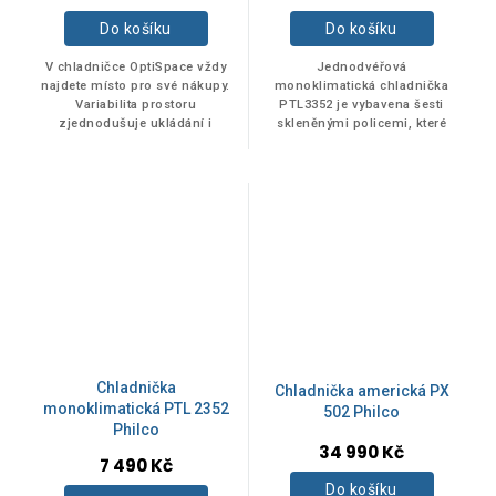
Do košíku
Do košíku
V chladničce OptiSpace vždy
Jednodvéřová
najdete místo pro své nákupy.
monoklimatická chladnička
Variabilita prostoru
PTL3352 je vybavena šesti
zjednodušuje ukládání i
skleněnými policemi, které
objemnějších potravin. Pokud
vytváří čistý a jednoduchý
potřebujete ještě více místa,
design.
zásuvky můžete...
Chladnička
Chladnička americká PX
monoklimatická PTL 2352
502 Philco
Philco
34 990 Kč
7 490 Kč
Do košíku