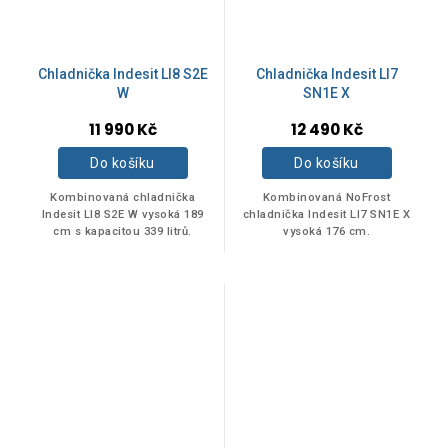
NOFROST
Ano
10
Chladnička Indesit LI8 S2E
Chladnička Indesit LI7
W
SN1E X
11 990 Kč
12 490 Kč
ROZMĚR - ŠÍŘKA
Do košíku
Do košíku
Kombinovaná chladnička
Kombinovaná NoFrost
56 cm
1
Indesit LI8 S2E W vysoká 189
chladnička Indesit LI7 SN1E X
cm s kapacitou 339 litrů.
vysoká 176 cm.
55 cm
1
59,5 cm
3
70 cm
3