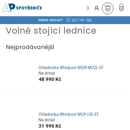
Přejít
na
obsah
Máte dotaz?
227 191 732
Volně stojící lednice
Nejprodávanější
Chladnička Whirlpool WQ9I MO2L EF
Na dotaz
48 990 Kč
Chladnička Whirlpool WQ9 U3L EF
Na dotaz
31 990 Kč