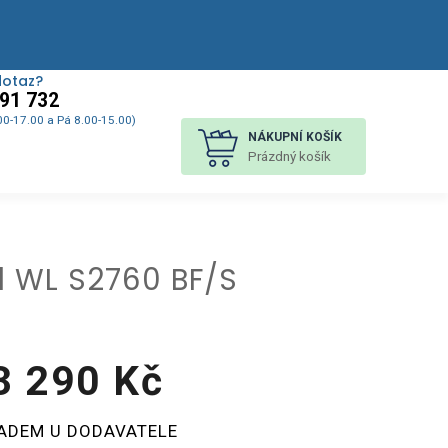
dotaz?
91 732
00-17.00 a Pá 8.00-15.00)
NÁKUPNÍ KOŠÍK
Prázdný košík
l WL S2760 BF/S
3 290 Kč
á
ADEM U DODAVATELE