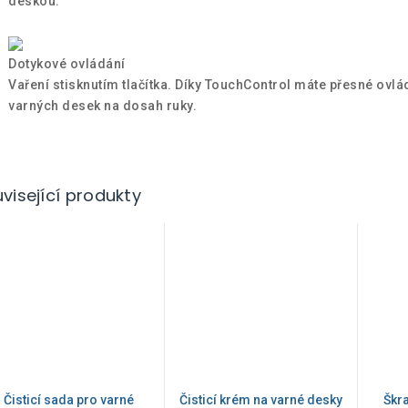
deskou.
Dotykové ovládání
Vaření stisknutím tlačítka. Díky TouchControl máte přesné ovlá
varných desek na dosah ruky.
visející produkty
Čisticí sada pro varné
Čisticí krém na varné desky
Škr