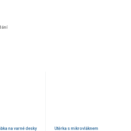
dání
abka na varné desky
Utěrka s mikrovláknem