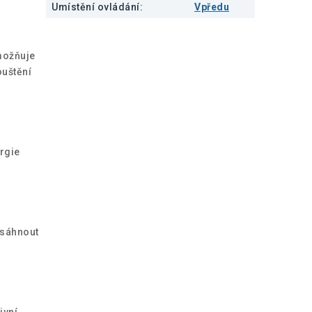
Umístění ovládání
:
Vpředu
umožňuje
ouštění
rgie
osáhnout
ivní