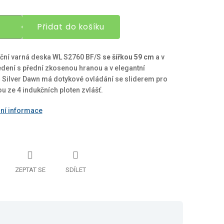
Přidat do košíku
ční varná deska WL S2760 BF/S
se šířkou 59 cm
a v
dení s přední zkosenou hranou a v elegantní
 Silver Dawn má dotykové ovládání se sliderem pro
u ze 4 indukčních ploten zvlášť.
lní informace
ZEPTAT SE
SDÍLET