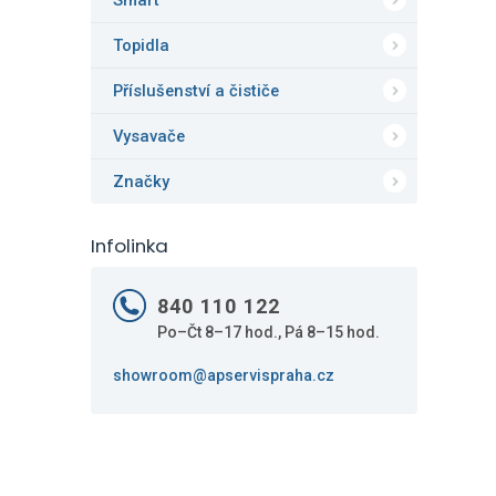
Smart
Topidla
Příslušenství a čističe
Vysavače
Značky
Infolinka
840 110 122
Po–Čt 8–17 hod., Pá 8–15 hod.
showroom@apservispraha.cz