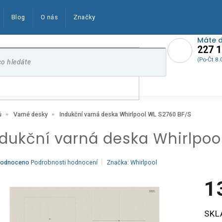
Blog
O nás
Značky
Máte 
227 1
(Po-Čt 8.
Indukční varná deska Whirlpool WL S2760 BF/S
ů
Varné desky
ndukční varná deska Whirlpoo
ěrné
odnoceno
Podrobnosti hodnocení
Značka:
Whirlpool
ocení
ktu
1
Měrn
SKL
cena:
iček.