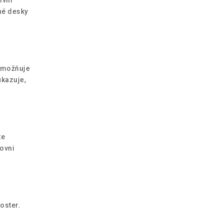
né desky
 umožňuje
ukazuje,
te
rovni
oster.