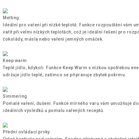
Melting
Ideální pro vaření při nízké teplotě. Funkce rozpouštění vám 
vařit při velmi nízkých teplotách, což je ideální řešení pro rozp
čokolády, másla nebo vaření jemných omáček.
Keep warm
Teplé jídlo, kdykoli. Funkce Keep Warm s nízkou spotřebou ene
udržuje jídlo teplé, zatímco se připravuje zbytek pokrmu.
Simmering
Pomalé vaření, dušení. Funkce mírného varu vám umožňuje d
ideálních výsledků u pomalu vařených receptů.
Přední ovládací prvky
Úplná kontrola nad vařením. Snadno přístupné a skutečně intuit