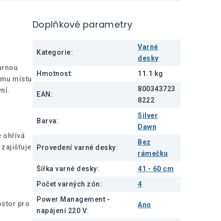
Doplňkové parametry
Varné
Kategorie
:
desky
varnou
Hmotnost
:
11.1 kg
ímu místu
800343723
ní.
EAN
:
8222
Silver
Barva
:
Dawn
e ohřívá
Bez
 zajišťuje
Provedení varné desky
:
rámečku
Šířka varné desky
:
41 - 60 cm
Počet varných zón
:
4
Power Management -
ostor pro
Ano
napájení 220 V
: