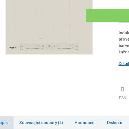
Induk
prove
barvě
každo
Detai
TISK
opis
Související soubory (2)
Hodnocení
Diskuze