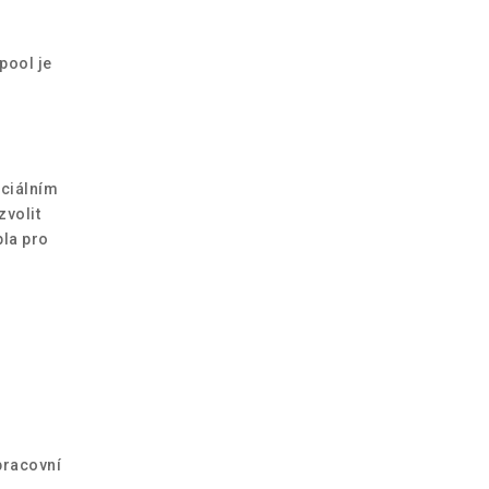
pool je
eciálním
zvolit
pla pro
 pracovní