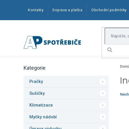
Přejít
na
Kontakty
Doprava a platba
Obchodní podmínky
obsah
Hledat
P
Dom
Kategorie
o
Přeskočit
kategorie
s
I
t
Pračky
r
a
Sušičky
Prům
Neoh
n
hodn
produ
Klimatizace
n
je
í
0,0
Myčky nádobí
p
z
5
a
Úprava vzduchu
hvězd