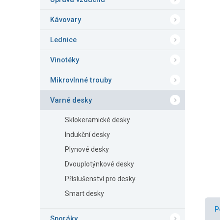
n
e
Kávovary
l
Lednice
Vinotéky
Mikrovlnné trouby
Varné desky
Sklokeramické desky
Indukční desky
Plynové desky
Dvouplotýnkové desky
Příslušenství pro desky
Smart desky
P
Sporáky