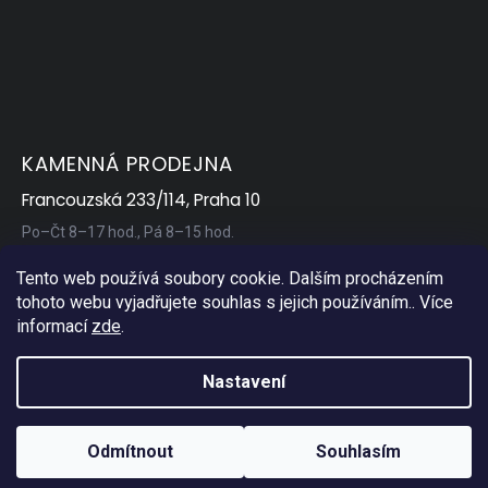
KAMENNÁ PRODEJNA
Francouzská 233/114, Praha 10
Po–Čt 8–17 hod., Pá 8–15 hod.
Tento web používá soubory cookie. Dalším procházením
tohoto webu vyjadřujete souhlas s jejich používáním.. Více
informací
zde
.
Nastavení
Copyright 2026
AP Servis
. Všechna práva vyhrazena.
Odmítnout
Souhlasím
Vytvořil Shoptet