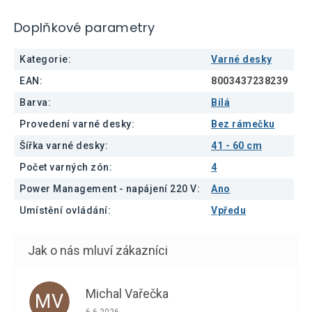
Doplňkové parametry
Kategorie
:
Varné desky
EAN
:
8003437238239
Barva
:
Bílá
Provedení varné desky
:
Bez rámečku
Šířka varné desky
:
41 - 60 cm
Počet varných zón
:
4
Power Management - napájení 220 V
:
Ano
Umístění ovládání
:
Vpředu
Michal Vařečka
MV
Hodnocení obchodu je 5 z 5 hvězdiček.
6.6.2026