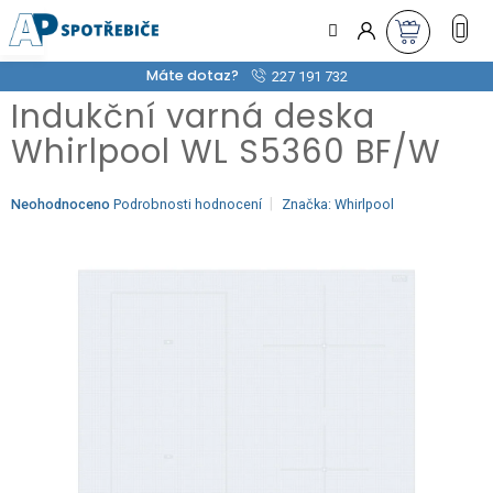
Přejít
na
obsah
Máte dotaz?
227 191 732
Indukční varná deska
Whirlpool WL S5360 BF/W
Průměrné
Neohodnoceno
Podrobnosti hodnocení
Značka:
Whirlpool
hodnocení
produktu
je
0,0
z
5
hvězdiček.