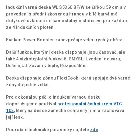
Indukční varná deska WL S5360 BF/W se šířkou 59 cm a v
provedení s přední zkosenou hranou v bílé barvě má
dotykové ovládání se samostatným sliderem pro každou
ze 4 indukčních ploten.
Funkce Power Booster zabezpečuje velmi rychlý ohřev.
Další funkce, kterými deska disponuje, jsou časovač, ale
také 4 nízkoteplotní funkce 6. SMYSL: Uvedení do varu,
Dušení,Udržování v teple, Rozpouštění.
Deska disponuje zónou FlexiCook, která spojuje dvě varné
zóny do jedné velké.
Pro dokonalou péči o indukční varnou desku
doporučujeme používat
profesionální čisticí krém VTC
102
, který na desce zanechá ochranný film a zachovává
její lesk.
Podrobné technické parametry najdete
zde