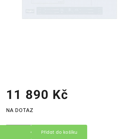
11 890 Kč
Měrná
NA DOTAZ
cena:
Přidat do košíku