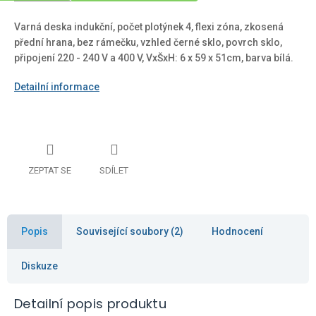
Varná deska indukční, počet plotýnek 4, flexi zóna, zkosená
přední hrana, bez rámečku, vzhled černé sklo, povrch sklo,
připojení 220 - 240 V a 400 V, VxŠxH: 6 x 59 x 51cm, barva bílá.
Detailní informace
ZEPTAT SE
SDÍLET
Popis
Související soubory (2)
Hodnocení
Diskuze
Detailní popis produktu